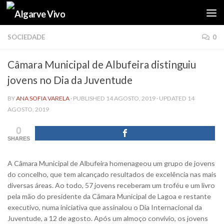
Skip to content
SOCIEDADE
0
Câmara Municipal de Albufeira distinguiu
jovens no Dia da Juventude
BY
ANA SOFIA VARELA
· PUBLISHED
14 AGOSTO, 2019
· UPDATED
14
AGOSTO, 2019
0
SHARES
A Câmara Municipal de Albufeira homenageou um grupo de jovens
do concelho, que tem alcançado resultados de excelência nas mais
diversas áreas. Ao todo, 57 jovens receberam um troféu e um livro
pela mão do presidente da Câmara Municipal de Lagoa e restante
executivo, numa iniciativa que assinalou o Dia Internacional da
Juventude, a 12 de agosto. Após um almoço convívio, os jovens