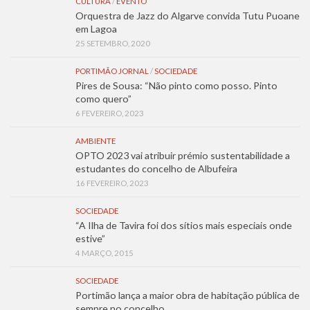
CULTURA
/
EVENTO
Orquestra de Jazz do Algarve convida Tutu Puoane
em Lagoa
25 SETEMBRO, 2020
PORTIMÃO JORNAL
/
SOCIEDADE
Pires de Sousa: “Não pinto como posso. Pinto
como quero”
6 FEVEREIRO, 2023
AMBIENTE
OPTO 2023 vai atribuir prémio sustentabilidade a
estudantes do concelho de Albufeira
16 FEVEREIRO, 2023
SOCIEDADE
“A Ilha de Tavira foi dos sítios mais especiais onde
estive”
4 MARÇO, 2015
SOCIEDADE
Portimão lança a maior obra de habitação pública de
sempre no concelho