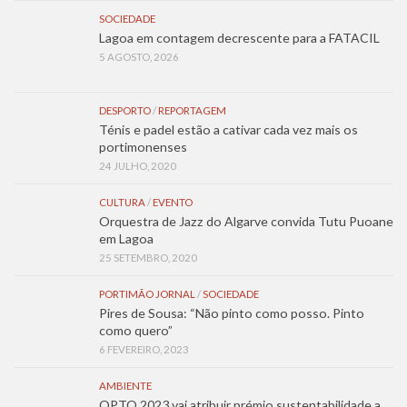
SOCIEDADE
Lagoa em contagem decrescente para a FATACIL
5 AGOSTO, 2026
DESPORTO
/
REPORTAGEM
Ténis e padel estão a cativar cada vez mais os
portimonenses
24 JULHO, 2020
CULTURA
/
EVENTO
Orquestra de Jazz do Algarve convida Tutu Puoane
em Lagoa
25 SETEMBRO, 2020
PORTIMÃO JORNAL
/
SOCIEDADE
Pires de Sousa: “Não pinto como posso. Pinto
como quero”
6 FEVEREIRO, 2023
AMBIENTE
OPTO 2023 vai atribuir prémio sustentabilidade a