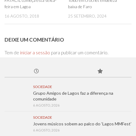
FATACIL começa esta sexta-
Toldo em crochet embeleza
feira em Lagoa
baixa de Faro
16 AGOSTO, 2018
25 SETEMBRO, 2024
DEIXE UM COMENTÁRIO
Tem de
iniciar a sessão
para publicar um comentário.
SOCIEDADE
Grupo Amigos de Lagos faz a diferença na
comunidade
6 AGOSTO, 2026
SOCIEDADE
Jovens músicos sobem ao palco do ‘Lagos MMFest’
6 AGOSTO, 2026