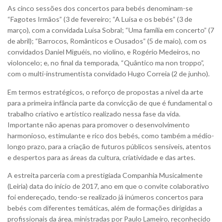
As cinco sessões dos concertos para bebés denominam-se
“Fagotes Irmãos” (3 de fevereiro; “A Luísa e os bebés” (3 de
março), com a convidada Luísa Sobral; “Uma família em concerto” (7
de abril); “Barrocos, Românticos e Ousados” (5 de maio), com os
convidados Daniel Miguéis, no violino, e Rogério Medeiros, no
violoncelo; e, no final da temporada, “Quântico ma non troppo”,
com o multi-instrumentista convidado Hugo Correia (2 de junho).
Em termos estratégicos, o reforço de propostas a nível da arte
para a primeira infância parte da convicção de que é fundamental o
trabalho criativo e artístico realizado nessa fase da vida.
Importante não apenas para promover o desenvolvimento
harmonioso, estimulante e rico dos bebés, como também a médio-
longo prazo, para a criação de futuros públicos sensíveis, atentos
e despertos para as áreas da cultura, criatividade e das artes.
A estreita parceria com a prestigiada Companhia Musicalmente
(Leiria) data do início de 2017, ano em que o convite colaborativo
foi endereçado, tendo-se realizado já inúmeros concertos para
bebés com diferentes temáticas, além de formações dirigidas a
profissionais da área, ministradas por Paulo Lameiro, reconhecido