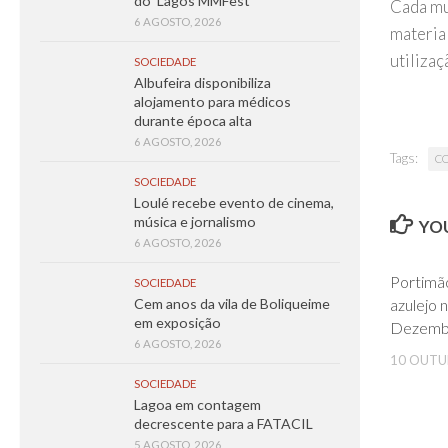
do ‘Lagos MMFest’
Cada mu
6 AGOSTO, 2026
materia
utiliza
SOCIEDADE
Albufeira disponibiliza
alojamento para médicos
durante época alta
6 AGOSTO, 2026
Tags:
CO
SOCIEDADE
Loulé recebe evento de cinema,
música e jornalismo
YOU
6 AGOSTO, 2026
Portimã
SOCIEDADE
azulejo 
Cem anos da vila de Boliqueime
em exposição
Dezemb
6 AGOSTO, 2026
10 OUTU
SOCIEDADE
Lagoa em contagem
decrescente para a FATACIL
5 AGOSTO, 2026