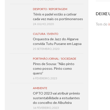
DESPORTO
/
REPORTAGEM
DEIXE
Ténis e padel estão a cativar
cada vez mais os portimonenses
Tem de
i
24 JULHO, 2020
CULTURA
/
EVENTO
Orquestra de Jazz do Algarve
convida Tutu Puoane em Lagoa
25 SETEMBRO, 2020
PORTIMÃO JORNAL
/
SOCIEDADE
Pires de Sousa: “Não pinto
como posso. Pinto como
quero”
6 FEVEREIRO, 2023
AMBIENTE
OPTO 2023 vai atribuir prémio
sustentabilidade a estudantes
do concelho de Albufeira
16 FEVEREIRO, 2023