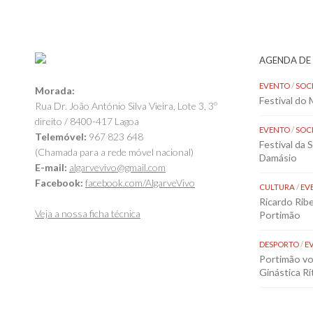
AGENDA DE
EVENTO
/
SOC
Morada:
Festival do
Rua Dr. João António Silva Vieira, Lote 3, 3º
direito / 8400-417 Lagoa
EVENTO
/
SOC
Telemóvel:
967 823 648
Festival da 
(Chamada para a rede móvel nacional)
Damásio
E-mail:
algarvevivo@gmail.com
Facebook:
facebook.com/AlgarveVivo
CULTURA
/
EV
Ricardo Rib
Veja a nossa ficha técnica
Portimão
DESPORTO
/
E
Portimão vol
Ginástica Rí