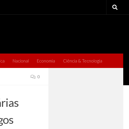
ica
Nacional
Economia
Ciência & Tecnologia
0
rias
gos