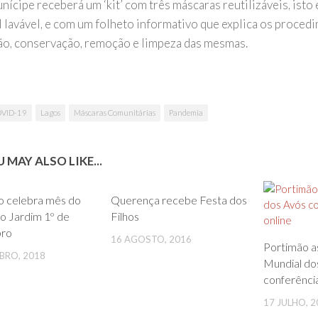
nícipe receberá um ‘kit’ com três máscaras reutilizáveis, isto
l lavável, e com um folheto informativo que explica os proced
ção, conservação, remoção e limpeza das mesmas.
VID-19
Lagos
Máscaras Comunitárias
Pandemia
 MAY ALSO LIKE...
0
0
o celebra mês do
Querença recebe Festa dos
no Jardim 1º de
Filhos
ro
16 AGOSTO, 2016
Portimão as
BRO, 2018
Mundial do
conferência
17 JULHO, 2