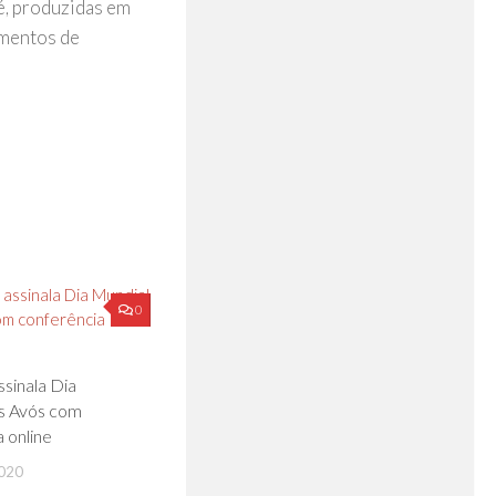
 é, produzidas em
imentos de
0
sinala Dia
s Avós com
 online
020