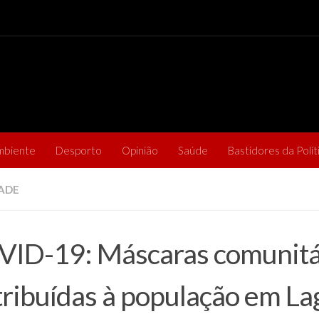
mbiente
Desporto
Opinião
Saúde
Bastidores da Polít
ADE
ID-19: Máscaras comunitá
tribuídas à população em La