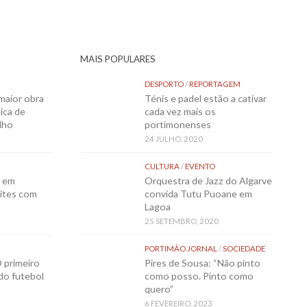
MAIS POPULARES
DESPORTO
/
REPORTAGEM
maior obra
Ténis e padel estão a cativar
ica de
cada vez mais os
lho
portimonenses
24 JULHO, 2020
CULTURA
/
EVENTO
o em
Orquestra de Jazz do Algarve
ites com
convida Tutu Puoane em
Lagoa
25 SETEMBRO, 2020
PORTIMÃO JORNAL
/
SOCIEDADE
 primeiro
Pires de Sousa: “Não pinto
 do futebol
como posso. Pinto como
quero”
6 FEVEREIRO, 2023