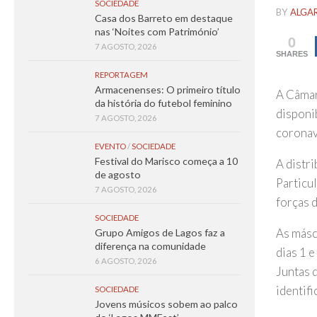
SOCIEDADE
BY
ALGA
Casa dos Barreto em destaque
nas ‘Noites com Património’
0
7 AGOSTO, 2026
SHARES
REPORTAGEM
Armacenenses: O primeiro título
A Câmar
da história do futebol feminino
disponi
7 AGOSTO, 2026
coronav
EVENTO
/
SOCIEDADE
Festival do Marisco começa a 10
A distri
de agosto
Particul
7 AGOSTO, 2026
forças 
SOCIEDADE
As másc
Grupo Amigos de Lagos faz a
diferença na comunidade
dias 1 
6 AGOSTO, 2026
Juntas 
identifi
SOCIEDADE
Jovens músicos sobem ao palco