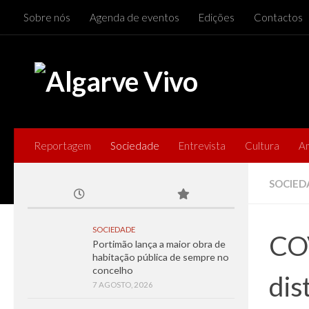
Sobre nós
Agenda de eventos
Edições
Contactos
Skip to content
Reportagem
Sociedade
Entrevista
Cultura
A
SOCIED
SOCIEDADE
COV
Portimão lança a maior obra de
habitação pública de sempre no
concelho
dis
7 AGOSTO, 2026