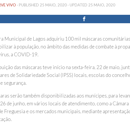
RVE VIVO
· PUBLISHED
25 MAIO, 2020
· UPDATED
25 MAIO, 2020
a Municipal de Lagos adquiriu 100 mil máscaras comunitárias
bilizar à população, no âmbito das medidas de combate à pro
írus, a COVID-19.
buição das máscaras teve início na sexta-feira, 22 de maio, jun
ares de Solidariedade Social (IPSS) locais, escolas do concelh
de segurança.
aras serão também disponibilizadas aos munícipes, para leva
e 26 de junho, em vários locais de atendimento, como a Câmara 
de Freguesia e os mercados municipais, mediante apresentaç
cação.