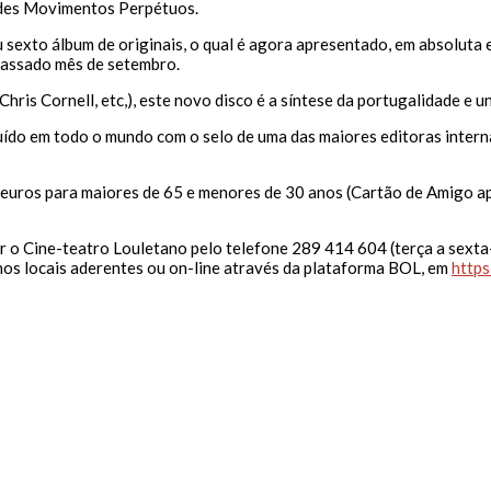
edes Movimentos Perpétuos.
exto álbum de originais, o qual é agora apresentado, em absoluta e
passado mês de setembro.
is Cornell, etc,), este novo disco é a síntese da portugalidade e u
uído em todo o mundo com o selo de uma das maiores editoras interna
euros para maiores de 65 e menores de 30 anos (Cartão de Amigo apl
 o Cine-teatro Louletano pelo telefone 289 414 604 (terça a sexta
 nos locais aderentes ou on-line através da plataforma BOL, em
https