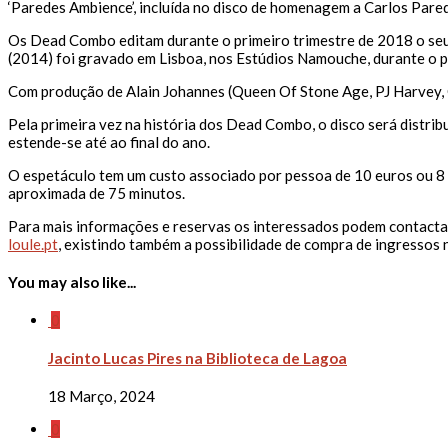
‘Paredes Ambience’, incluída no disco de homenagem a Carlos Par
Os Dead Combo editam durante o primeiro trimestre de 2018 o seu s
(2014) foi gravado em Lisboa, nos Estúdios Namouche, durante o 
Com produção de Alain Johannes (Queen Of Stone Age, PJ Harvey, Chr
Pela primeira vez na história dos Dead Combo, o disco será distrib
estende-se até ao final do ano.
O espetáculo tem um custo associado por pessoa de 10 euros ou 8 
aproximada de 75 minutos.
Para mais informações e reservas os interessados podem contactar
loule.pt
, existindo também a possibilidade de compra de ingressos
You may also like...
0
Jacinto Lucas Pires na Biblioteca de Lagoa
18 Março, 2024
0