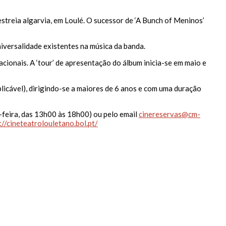
streia algarvia, em Loulé. O sucessor de ‘A Bunch of Meninos’
niversalidade existentes na música da banda.
cionais. A ‘tour’ de apresentação do álbum inicia-se em maio e
icável), dirigindo-se a maiores de 6 anos e com uma duração
-feira, das 13h00 às 18h00) ou pelo email
cinereservas@cm-
://cineteatrolouletano.bol.pt/