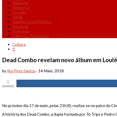
Ambiente
Desporto
Opinião
Saúde
Bastidores da Política
Nacional
Economia
Ciência & Tecnologia
Cultura
0
Dead Combo revelam novo álbum em Loul
by
Rui Pires Santos
·
14 Maio, 2018
0
SHARES
No próximo dia 17 de maio, pelas 21h30, realiza-se no palco do Ci
A história dos Dead Combo, a dupla formada por Tó Trips e Pedro 