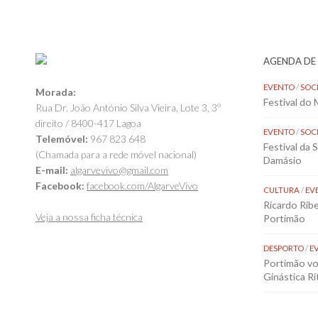
AGENDA DE
EVENTO
/
SOC
Morada:
Festival do
Rua Dr. João António Silva Vieira, Lote 3, 3º
direito / 8400-417 Lagoa
EVENTO
/
SOC
Telemóvel:
967 823 648
Festival da 
(Chamada para a rede móvel nacional)
Damásio
E-mail:
algarvevivo@gmail.com
Facebook:
facebook.com/AlgarveVivo
CULTURA
/
EV
Ricardo Rib
Veja a nossa ficha técnica
Portimão
DESPORTO
/
E
Portimão vol
Ginástica Rí