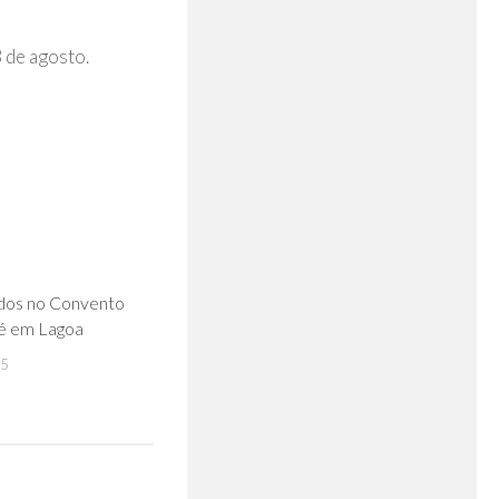
 de agosto.
0
dos no Convento
sé em Lagoa
25