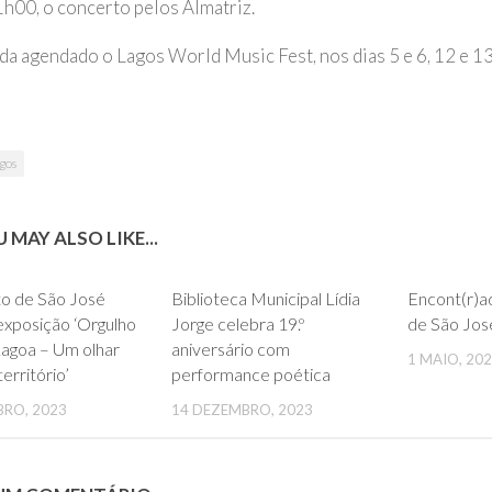
1h00, o concerto pelos Almatriz.
nda agendado o Lagos World Music Fest, nos dias 5 e 6, 12 e 13
gos
 MAY ALSO LIKE...
0
0
o de São José
Biblioteca Municipal Lídia
Encont(r)a
exposição ‘Orgulho
Jorge celebra 19.º
de São Jo
Lagoa – Um olhar
aniversário com
1 MAIO, 20
erritório’
performance poética
BRO, 2023
14 DEZEMBRO, 2023