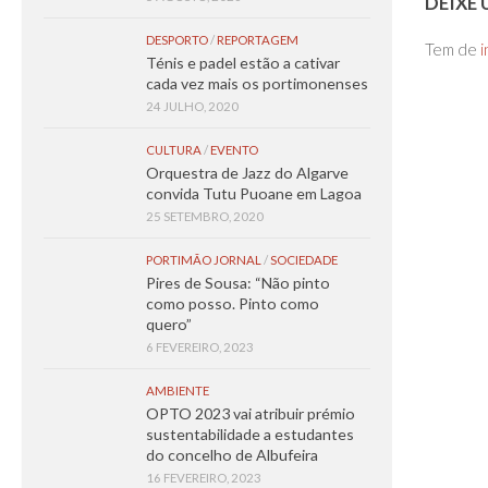
DEIXE
DESPORTO
/
REPORTAGEM
Tem de
i
Ténis e padel estão a cativar
cada vez mais os portimonenses
24 JULHO, 2020
CULTURA
/
EVENTO
Orquestra de Jazz do Algarve
convida Tutu Puoane em Lagoa
25 SETEMBRO, 2020
PORTIMÃO JORNAL
/
SOCIEDADE
Pires de Sousa: “Não pinto
como posso. Pinto como
quero”
6 FEVEREIRO, 2023
AMBIENTE
OPTO 2023 vai atribuir prémio
sustentabilidade a estudantes
do concelho de Albufeira
16 FEVEREIRO, 2023