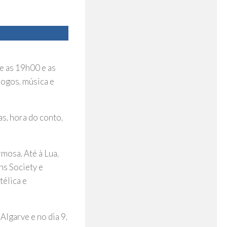
re as 19h00 e as
 jogos, música e
as, hora do conto,
rmosa, Até à Lua,
ns Society e
télica e
Algarve e no dia 9,