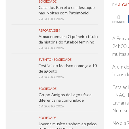
SOCIEDADE
BY
ALGA
Casa dos Barreto em destaque
nas ‘Noites com Património’
0
7 AGOSTO, 2026
SHARES
REPORTAGEM
Armacenenses: O primeiro título
A Feira 
da história do futebol feminino
24h00. A
7 AGOSTO, 2026
muitas a
EVENTO
/
SOCIEDADE
Festival do Marisco começa a 10
Além de 
de agosto
jogos de
7 AGOSTO, 2026
Esta edi
SOCIEDADE
FNAC, T
Grupo Amigos de Lagos faz a
diferença na comunidade
Livrari
6 AGOSTO, 2026
Numismá
SOCIEDADE
No dia 
Jovens músicos sobem ao palco