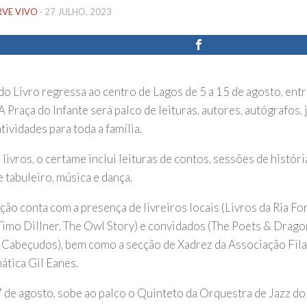
RVE VIVO
·
27 JULHO, 2023
do Livro regressa ao centro de Lagos de 5 a 15 de agosto, ent
 Praça do Infante será palco de leituras, autores, autógrafos,
tividades para toda a família.
livros, o certame inclui leituras de contos, sessões de históri
 tabuleiro, música e dança.
ção conta com a presença de livreiros locais (Livros da Ria Fo
imo Dillner, The Owl Story) e convidados (The Poets & Drago
a Cabeçudos), bem como a secção de Xadrez da Associação Fila
tica Gil Eanes.
7 de agosto, sobe ao palco o Quinteto da Orquestra de Jazz do 