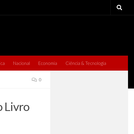
ica
Nacional
Economia
Ciência & Tecnologia
0
 Livro