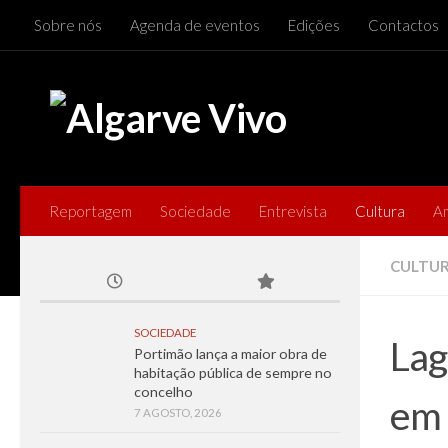
Sobre nós
Agenda de eventos
Edições
Contactos
Skip to content
Reportagem
Sociedade
Entrevista
Cultura
A
CULTU
SOCIEDADE
Lag
Portimão lança a maior obra de
habitação pública de sempre no
concelho
em 
7 AGOSTO, 2026