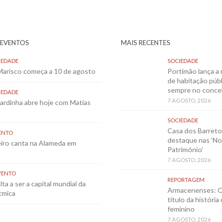
 EVENTOS
MAIS RECENTES
IEDADE
SOCIEDADE
 Marisco começa a 10 de agosto
Portimão lança a 
de habitação públ
sempre no conce
IEDADE
7 AGOSTO, 2026
Sardinha abre hoje com Matias
SOCIEDADE
Casa dos Barret
ENTO
destaque nas ‘No
eiro canta na Alameda em
Património’
7 AGOSTO, 2026
VENTO
REPORTAGEM
ta a ser a capital mundial da
Armacenenses: O
tmica
título da história
feminino
7 AGOSTO, 2026