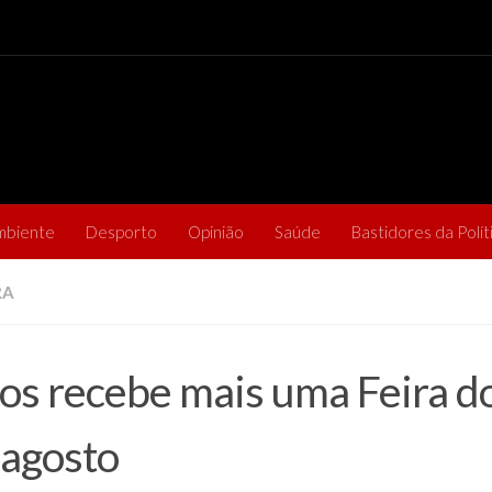
mbiente
Desporto
Opinião
Saúde
Bastidores da Polít
RA
os recebe mais uma Feira do
agosto