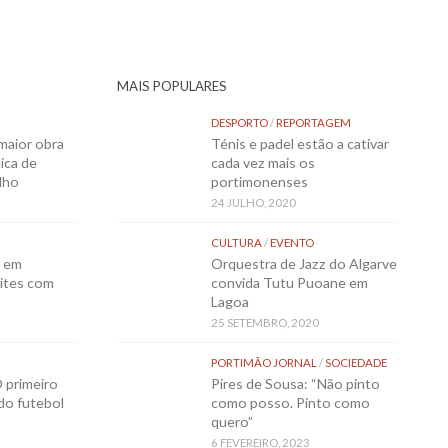
MAIS POPULARES
DESPORTO
/
REPORTAGEM
maior obra
Ténis e padel estão a cativar
ica de
cada vez mais os
lho
portimonenses
24 JULHO, 2020
CULTURA
/
EVENTO
o em
Orquestra de Jazz do Algarve
ites com
convida Tutu Puoane em
Lagoa
25 SETEMBRO, 2020
PORTIMÃO JORNAL
/
SOCIEDADE
 primeiro
Pires de Sousa: “Não pinto
 do futebol
como posso. Pinto como
quero”
6 FEVEREIRO, 2023