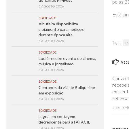
do ‘Lagos MMFest’
pelas 2
6 AGOSTO, 2026
Está ai
SOCIEDADE
Albufeira disponibiliza
alojamento para médicos
durante época alta
6 AGOSTO, 2026
Tags:
La
SOCIEDADE
Loulé recebe evento de cinema,
YOU
música e jornalismo
6 AGOSTO, 2026
Convent
SOCIEDADE
recebe 
Cem anos da vila de Boliqueime
em ser 
em exposição
sobre o t
6 AGOSTO, 2026
5 SETEM
SOCIEDADE
Lagoa em contagem
decrescente para a FATACIL
5 AGOSTO, 2026