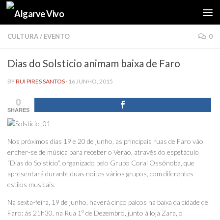
Skip to content
CULTURA
/
EVENTO
0
Dias do Solstício animam baixa de Faro
BY
RUI PIRES SANTOS
·
16 JUNHO, 2015
0
SHARES
Nos próximos dias 19 e 20 de junho, as principais ruas de Faro vão
encher-se de música para receber o Verão, através do espetáculo
“Dias do Solstício”, organizado pelo Grupo Coral Ossónoba, que
apresentará durante duas noites vários grupos, com diferentes
estilos musicais.
Na sexta-feira, 19 de junho, haverá cinco palcos na baixa da cidade de
Faro: às 21h30, na Rua 1º de Dezembro, junto à loja Zara, o