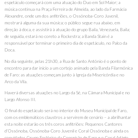
espetáculo começará com uma atuação do Duo em Sol Maior; a
música continua na Praça Ferreira de Almeida, ao lado da Farmácia
Alexandre, onde um dos anfitriões, o Ossónoba-Coro Juvenil,
mostrará alguma da sua música; o público segue rua abaixo, em
direção à doca, e assistirá à atuação do grupo Baila, Venezuela, Baila;
de seguida, estará no coreto a Rockestra; a Banda Stain é a
responsável por terminar o primeiro dia de espetáculo, no Palco da
Doca.
No dia seguinte, pelas 21h30, a Rua de Santo António é o ponto de
encontro para dar inicio a um cortejo animado pela Banda Filarmónica
de Faro: as atuações começam junto à Igreja da Misericórdia e no
Arco da Vila.
Haverá diversas atuações no Largo da Sé, na Câmara Municipal e no
Largo Afonso III.
O final do espetáculo será no interior do Museu Municipal de Faro,
com os emblemáticos claustros a servirem de cenário – a abrilhantar
esta noite estarão os três coros anfitriões: Pequenos Cantores
d’Ossónoba, Ossónoba-Coro Juvenil e Coral Ossónoba e ainda os
convidados Grupo Foclórico da Conceição de Faro e o Coral Adágio