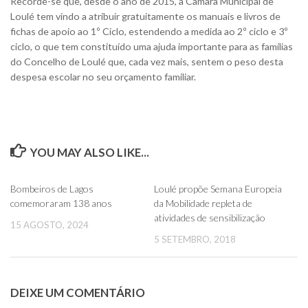
Recorde-se que, desde o ano de 2015, a Câmara Municipal de
Loulé tem vindo a atribuir gratuitamente os manuais e livros de
fichas de apoio ao 1º Ciclo, estendendo a medida ao 2º ciclo e 3º
ciclo, o que tem constituído uma ajuda importante para as famílias
do Concelho de Loulé que, cada vez mais, sentem o peso desta
despesa escolar no seu orçamento familiar.
YOU MAY ALSO LIKE...
0
0
Bombeiros de Lagos
Loulé propõe Semana Europeia
comemoraram 138 anos
da Mobilidade repleta de
atividades de sensibilização
15 AGOSTO, 2024
5 SETEMBRO, 2018
DEIXE UM COMENTÁRIO