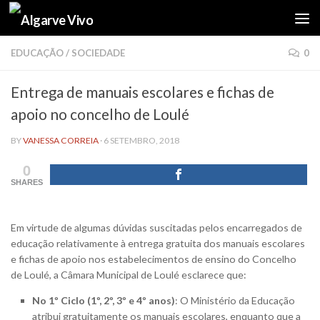
Skip to content
EDUCAÇÃO
/
SOCIEDADE
0
Entrega de manuais escolares e fichas de
apoio no concelho de Loulé
BY
VANESSA CORREIA
·
6 SETEMBRO, 2018
0
SHARES
Em virtude de algumas dúvidas suscitadas pelos encarregados de
educação relativamente à entrega gratuita dos manuais escolares
e fichas de apoio nos estabelecimentos de ensino do Concelho
de Loulé, a Câmara Municipal de Loulé esclarece que:
No 1º Ciclo (1º, 2º, 3º e 4º anos)
:
O Ministério da Educação
atribui gratuitamente os manuais escolares, enquanto que a