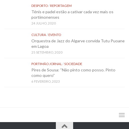
DESPORTO
/
REPORTAGEM
Ténis e padel estão a cativar cada vez mais os
portimonenses
24 JULHO, 2020
CULTURA
/
EVENTO
Orquestra de Jazz do Algarve convida Tutu Puoane
em Lagoa
25 SETEMBRO, 2020
PORTIMÃO JORNAL
/
SOCIEDADE
Pires de Sousa: “Não pinto como posso. Pinto
como quero”
6 FEVEREIRO, 2023