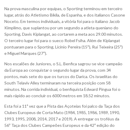
Na prova masculina por equipas, o Sporting terminou em terceiro
lugar, atrás do Atletismo Bikila, de Espanha, e dos italianos Casone
Noceto. Em termos individuais, a vitória foi para o italiano Jacob
Kimplimo, que suplantou por um segundo a atleta queniano do
Sporting, Davis Kiplangat, ao cortarem a meta aos 29.00 minutos.
O terceiro lugar foi para o sueco Robel Fsiha. Além de Kiplangat
pontuaram para o Sporting, Licínio Pereira (15º), Rui Teixeira (25º)
e Miguel Marques (27º).
Nos escalões de Juniores, o S.L. Benfica sagrou-se vice-campeão
da Europa ao conquistar o segundo lugar da prova, com 34
pontos, mais sete do que os turcos do Darica. Os israelitas do
South Telaviv Alley terminaram na terceira posição com 58
minutos. Na corrida individual, o benfiquista Edward Pingua foi o
mais rápido ao concluir os 6000 metros em 18.52 minutos.
Esta foi a 11ª vez que a Pista das Açoteias foi palco da Taça dos
Clubes Europeus de Corta Mato (1984, 1985, 1986, 1989, 1990,
1993, 1995, 2008, 2014, 2017 e 2019). A entregar os troféus da
56ª Taça dos Clubes Campeões Europeus e da 42ª edição do