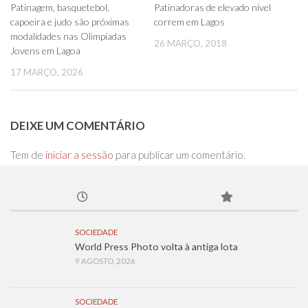
0
0
Patinagem, basquetebol,
Patinadoras de elevado nível
capoeira e judo são próximas
correm em Lagos
modalidades nas Olimpíadas
26 MARÇO, 2018
Jovens em Lagoa
17 MARÇO, 2026
DEIXE UM COMENTÁRIO
Tem de
iniciar a sessão
para publicar um comentário.
SOCIEDADE
World Press Photo volta à antiga lota
9 AGOSTO, 2026
SOCIEDADE