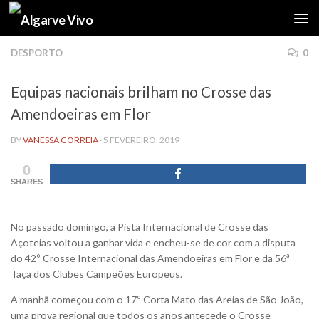
Skip to content
DESPORTO
0
Equipas nacionais brilham no Crosse das
Amendoeiras em Flor
BY
VANESSA CORREIA
·
5 FEVEREIRO, 2019
0
SHARES
No passado domingo, a Pista Internacional de Crosse das
Açoteias voltou a ganhar vida e encheu-se de cor com a disputa
do 42º Crosse Internacional das Amendoeiras em Flor e da 56ª
Taça dos Clubes Campeões Europeus.
A manhã começou com o 17º Corta Mato das Areias de São João,
uma prova regional que todos os anos antecede o Crosse