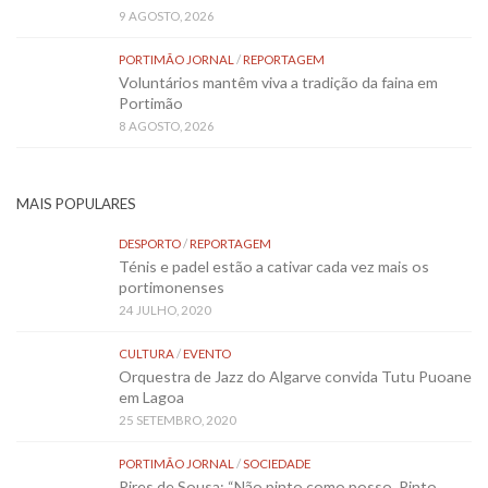
9 AGOSTO, 2026
PORTIMÃO JORNAL
/
REPORTAGEM
Voluntários mantêm viva a tradição da faina em
Portimão
8 AGOSTO, 2026
MAIS POPULARES
DESPORTO
/
REPORTAGEM
Ténis e padel estão a cativar cada vez mais os
portimonenses
24 JULHO, 2020
CULTURA
/
EVENTO
Orquestra de Jazz do Algarve convida Tutu Puoane
em Lagoa
25 SETEMBRO, 2020
PORTIMÃO JORNAL
/
SOCIEDADE
Pires de Sousa: “Não pinto como posso. Pinto