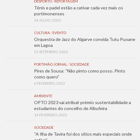
DESPORTO
/
REPORTAGEM
Ténis e padel estão a cativar cada vez mais os
portimonenses
24 JULHO, 2020
CULTURA
/
EVENTO
Orquestra de Jazz do Algarve convida Tutu Puoane
em Lagoa
25 SETEMBRO, 2020
PORTIMÃO JORNAL
/
SOCIEDADE
Pires de Sousa: “Não pinto como posso. Pinto
como quero”
6 FEVEREIRO, 2023
AMBIENTE
OPTO 2023 vai atribuir prémio sustentabilidade a
estudantes do concelho de Albufeira
16 FEVEREIRO, 2023
SOCIEDADE
“A Ilha de Tavira foi dos sítios mais especiais onde
estive”