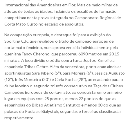
Internacional das Amendoeiras em Flor. Mais de meio milhar de
atletas de todas as idades, incluindo os escalões de formação,
competiram nesta prova, integrada no Campeonato Regional de
Corta Mato Curto no escalão de absolutos.
Na competição europeia, o destaque foi para a exibição do
Sporting C.P., que revalidou o título de campeão europeu de
corta-mato feminino, numa prova vencida individualmente pela
queniana Fancy Cherono, que percorreu 6090 metros em 20.15
minutos. A leoa dividiu o pódio com a turca Jeptoo Kimeli e a
espanhola Trihas Gebre. Além da vencedora, pontuaram ainda as
sportinguistas Sara Ribeiro (5º), Sara Moreira (6º), Jéssica Augusto
(13º), Inês Monteiro (20º) e Carla Rocha (28º), arrecadando para o
clube leonino o segundo triunfo consecutivo na Taça dos Clubes
Campeões Europeus de corta-mato, ao conquistarem o primeiro
lugar em equipas com 25 pontos, menos 22 pontos do que as
espanholas do Bilbao Atletismo Santutxo e menos 30 do que as
polacas do Podlasie Bialystok, segundas e terceiras classificadas
respetivamente.