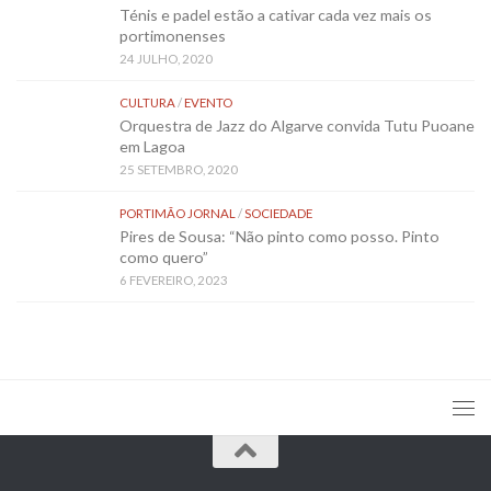
Ténis e padel estão a cativar cada vez mais os
portimonenses
24 JULHO, 2020
CULTURA
/
EVENTO
Orquestra de Jazz do Algarve convida Tutu Puoane
em Lagoa
25 SETEMBRO, 2020
PORTIMÃO JORNAL
/
SOCIEDADE
Pires de Sousa: “Não pinto como posso. Pinto
como quero”
6 FEVEREIRO, 2023