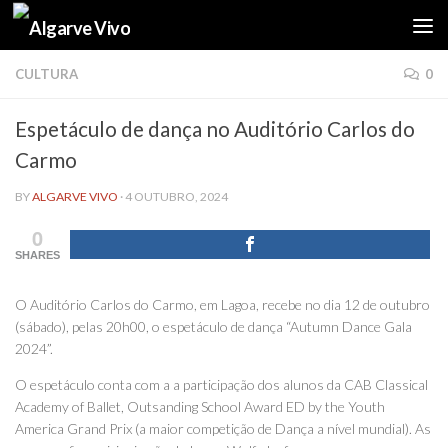
Skip to content
CULTURA
0
Espetáculo de dança no Auditório Carlos do
Carmo
BY
ALGARVE VIVO
·
4 OUTUBRO, 2024
0
SHARES
O Auditório Carlos do Carmo, em Lagoa, recebe no dia 12 de outubro
(sábado), pelas 20h00, o espetáculo de dança “Autumn Dance Gala
2024”.
O espetáculo conta com a a participação dos alunos da CAB Classical
Academy of Ballet, Outsanding School Award ED by the Youth
America Grand Prix (a maior competição de Dança a nível mundial). As