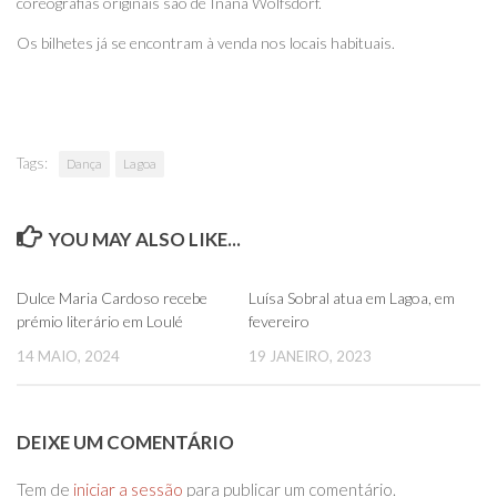
coreografias originais são de Inana Wolfsdorf.
Os bilhetes já se encontram à venda nos locais habituais.
Tags:
Dança
Lagoa
YOU MAY ALSO LIKE...
0
0
Dulce Maria Cardoso recebe
Luísa Sobral atua em Lagoa, em
prémio literário em Loulé
fevereiro
14 MAIO, 2024
19 JANEIRO, 2023
DEIXE UM COMENTÁRIO
Tem de
iniciar a sessão
para publicar um comentário.