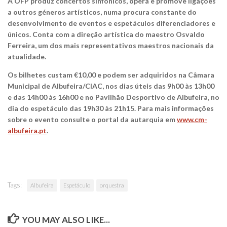
A OFP produz concertos sinfónicos, ópera e promove ligações
a outros géneros artísticos, numa procura constante do
desenvolvimento de eventos e espetáculos diferenciadores e
únicos. Conta com a direção artística do maestro Osvaldo
Ferreira, um dos mais representativos maestros nacionais da
atualidade.
Os bilhetes custam €10,00 e podem ser adquiridos na Câmara
Municipal de Albufeira/CIAC, nos dias úteis das 9h00 às 13h00
e das 14h00 às 16h00 e no Pavilhão Desportivo de Albufeira, no
dia do espetáculo das 19h30 às 21h15. Para mais informações
sobre o evento consulte o portal da autarquia em
www.cm-
albufeira.pt
.
Tags:
Albufeira
Espetáculo
orquestra
YOU MAY ALSO LIKE...