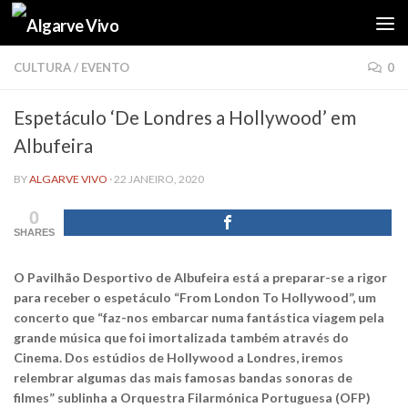
Skip to content
CULTURA
/
EVENTO
0
Espetáculo ‘De Londres a Hollywood’ em
Albufeira
BY
ALGARVE VIVO
·
22 JANEIRO, 2020
0
SHARES
O Pavilhão Desportivo de Albufeira está a preparar-se a rigor
para receber o espetáculo “From London To Hollywood”, um
concerto que “faz-nos embarcar numa fantástica viagem pela
grande música que foi imortalizada também através do
Cinema. Dos estúdios de Hollywood a Londres, iremos
relembrar algumas das mais famosas bandas sonoras de
filmes” sublinha a Orquestra Filarmónica Portuguesa (OFP)