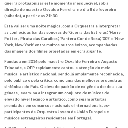
que irá protagonizar este momento inesquecível, sob a
direção do maestro Osvaldo Ferreira, no dia 8 de fevereiro
(sábado), a partir das 21h30.
Esta vai ser uma noite mágica, com a Orquestra a interpretar
as conhecidas bandas sonoras de ‘Guerra das Estrelas’, ‘Harry
Potter’, ‘Pirata das Caraíbas’, ‘Pantera Cor de Rosa’, ‘007’ e ‘New
York, New York’ entre muitos outros êxitos, acompanhadas
das imagens dos filmes projetadas em ecrã gigante.
Fundada em 2016 pelo maestro Osvaldo Ferreira e Augusto
Trindade, a OFP rapidamente captou a atenção do meio
musical e artístico nacional, sendo já amplamente reconhecida,
pelo público e pela crítica, como uma das melhores orquestras
sinfónicas do País. O elevado padrão de exigência desde a sua
génese, levam-na a integrar um conjunto de músicos de
elevado nível técnico e artístico, como sejam artistas
premiados em concursos nacionais e internacionais, ex-
participantes da Orquestra Jovem da União Europeia e
músicos estrangeiros residentes em Portugal.