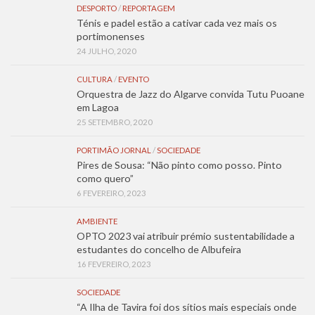
DESPORTO
/
REPORTAGEM
Ténis e padel estão a cativar cada vez mais os
portimonenses
24 JULHO, 2020
CULTURA
/
EVENTO
Orquestra de Jazz do Algarve convida Tutu Puoane
em Lagoa
25 SETEMBRO, 2020
PORTIMÃO JORNAL
/
SOCIEDADE
Pires de Sousa: “Não pinto como posso. Pinto
como quero”
6 FEVEREIRO, 2023
AMBIENTE
OPTO 2023 vai atribuir prémio sustentabilidade a
estudantes do concelho de Albufeira
16 FEVEREIRO, 2023
SOCIEDADE
“A Ilha de Tavira foi dos sítios mais especiais onde