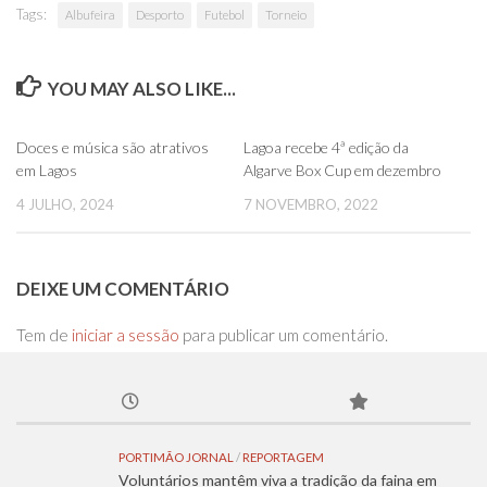
Tags:
Albufeira
Desporto
Futebol
Torneio
YOU MAY ALSO LIKE...
0
0
Doces e música são atrativos
Lagoa recebe 4ª edição da
em Lagos
Algarve Box Cup em dezembro
4 JULHO, 2024
7 NOVEMBRO, 2022
DEIXE UM COMENTÁRIO
Tem de
iniciar a sessão
para publicar um comentário.
PORTIMÃO JORNAL
/
REPORTAGEM
Voluntários mantêm viva a tradição da faina em