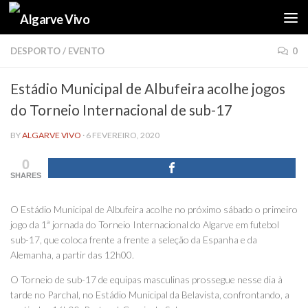
Skip to content
DESPORTO
/
EVENTO
0
Estádio Municipal de Albufeira acolhe jogos
do Torneio Internacional de sub-17
BY
ALGARVE VIVO
·
6 FEVEREIRO, 2020
0
SHARES
O Estádio Municipal de Albufeira acolhe no próximo sábado o primeiro
jogo da 1ª jornada do Torneio Internacional do Algarve em futebol
sub-17, que coloca frente a frente a seleção da Espanha e da
Alemanha, a partir das 12h00.
O Torneio de sub-17 de equipas masculinas prossegue nesse dia à
tarde no Parchal, no Estádio Municipal da Belavista, confrontando, a