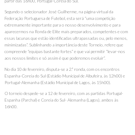
partir das 16h00, Portugal-Coreia do Sul.
Segundo o selecionador José Guilherme, na página virtual da
Federação Portuguesa de Futebol, esta será “uma competição
extremamente importante para o nosso desenvolvimento e para
aparecermos na Ronda de Elite mais preparados, competentes e com
essas lacunas que estão identificadas ultrapassadas ou, pelo menos,
minimizadas”. Sublinhando a importância deste Torneio, refere que
compreende “equipas bastante fortes” e que vai permitir “levar-nos
aos nossos limites e só assim é que poderemos evoluir”.
No dia 10 de fevereiro, disputa-se a 2.ª ronda, com os encontros
Espanha-Coreia do Sul (Estádio Municipal de Albufeira, às 12h00) e
Portugal-Alemanha (Estádio Municipal de Lagos, às 15h00).
O torneio despede-se a 12 de fevereiro, com as partidas Portugal-
Espanha (Parchal) e Coreia do Sul- Alemanha (Lagos), ambos às
16h00.