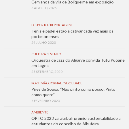
Cem anos da vila de Boliqueime em exposição
6 AGOSTO, 2026
DESPORTO
/
REPORTAGEM
Ténis e padel estão a cativar cada vez mais os
portimonenses
24 JULHO, 2020
CULTURA
/
EVENTO
Orquestra de Jazz do Algarve convida Tutu Puoane
em Lagoa
25 SETEMBRO, 2020
PORTIMÃO JORNAL
/
SOCIEDADE
Pires de Sousa: “Não pinto como posso. Pinto
como quero”
6 FEVEREIRO, 2023
AMBIENTE
OPTO 2023 vai atribuir prémio sustentabilidade a
estudantes do concelho de Albufeira