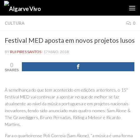
Skip to content
CULTURA
0
Festival MED aposta em novos projetos lusos
BY
RUI PIRES SANTOS
·
17 MAIO, 2018
0
SHARES
À semelhança do que tem acontecido em edições anteriores, o 15º
Festival MED vai continuar a apostar no que de melhor se faz
atualmente ao nível da música portuguesa e em projetos nacionais
inovadores, tendo sido anunciado mais quatro nomes: Sam Alone &
The Gravediggers, Bruno Pernadas, Riding a Meteor e Ricardo
Martins.
Para o quarteirense Poli Correia (Sam Alone), “a música é uma forma