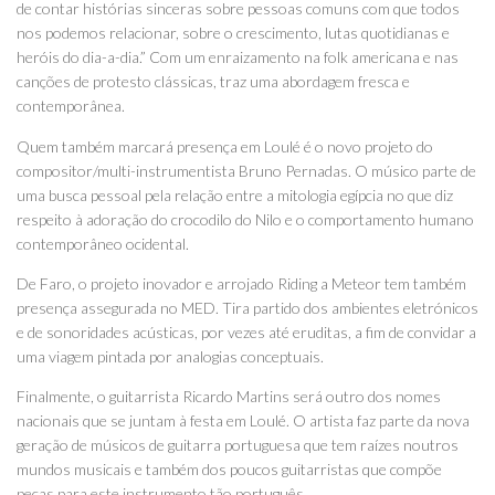
de contar histórias sinceras sobre pessoas comuns com que todos
nos podemos relacionar, sobre o crescimento, lutas quotidianas e
heróis do dia-a-dia.” Com um enraizamento na folk americana e nas
canções de protesto clássicas, traz uma abordagem fresca e
contemporânea.
Quem também marcará presença em Loulé é o novo projeto do
compositor/multi-instrumentista Bruno Pernadas. O músico parte de
uma busca pessoal pela relação entre a mitologia egípcia no que diz
respeito à adoração do crocodilo do Nilo e o comportamento humano
contemporâneo ocidental.
De Faro, o projeto inovador e arrojado Riding a Meteor tem também
presença assegurada no MED. Tira partido dos ambientes eletrónicos
e de sonoridades acústicas, por vezes até eruditas, a fim de convidar a
uma viagem pintada por analogias conceptuais.
Finalmente, o guitarrista Ricardo Martins será outro dos nomes
nacionais que se juntam à festa em Loulé. O artista faz parte da nova
geração de músicos de guitarra portuguesa que tem raízes noutros
mundos musicais e também dos poucos guitarristas que compõe
peças para este instrumento tão português.