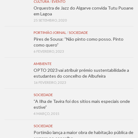
CULTURA
/
EVENTO
Orquestra de Jazz do Algarve convida Tutu Puoane
em Lagoa
25 SETEMBRO, 2020
PORTIMÃO JORNAL
/
SOCIEDADE
Pires de Sousa: “Não pinto como posso. Pinto
como quero”
6 FEVEREIRO, 2023
AMBIENTE
OPTO 2023 vai atribuir prémio sustentabilidade a
estudantes do concelho de Albufeira
16 FEVEREIRO, 2023
SOCIEDADE
“A Ilha de Tavira foi dos sítios mais especiais onde
estive”
4 MARÇO, 2015
SOCIEDADE
Portimão lança a maior obra de habitação pública de