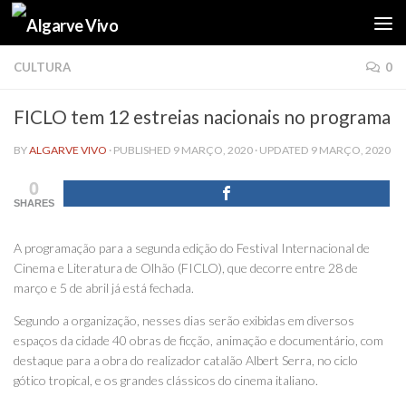
Skip to content
CULTURA
0
FICLO tem 12 estreias nacionais no programa
BY
ALGARVE VIVO
· PUBLISHED
9 MARÇO, 2020
· UPDATED
9 MARÇO, 2020
0
SHARES
A programação para a segunda edição do Festival Internacional de
Cinema e Literatura de Olhão (FICLO), que decorre entre 28 de
março e 5 de abril já está fechada.
Segundo a organização, nesses dias serão exibidas em diversos
espaços da cidade 40 obras de ficção, animação e documentário, com
destaque para a obra do realizador catalão Albert Serra, no ciclo
gótico tropical, e os grandes clássicos do cinema italiano.