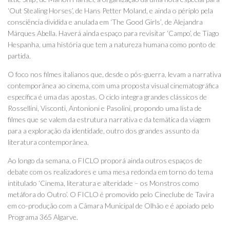
‘Out Stealing Horses’, de Hans Petter Moland, e ainda o périplo pela
consciência dividida e anulada em ‘The Good Girls’
,
de Alejandra
Márques Abella. Haverá ainda espaço para revisitar ‘Campo’, de Tiago
Hespanha, uma história que tem a natureza humana como ponto de
partida.
O foco nos filmes italianos que, desde o pós-guerra, levam a narrativa
contemporânea ao cinema, com uma proposta visual cinematográfica
específica é uma das apostas. O ciclo integra grandes clássicos de
Rossellini, Visconti, Antonioni e Pasolini, propondo uma lista de
filmes que se valem da estrutura narrativa e da temática da viagem
para a exploração da identidade, outro dos grandes assunto da
literatura contemporânea.
Ao longo da semana, o FICLO proporá ainda outros espaços de
debate com os realizadores e uma mesa redonda em torno do tema
intitulado ‘Cinema, literatura e alteridade – os Monstros como
metáfora do Outro’. O FICLO é promovido pelo Cineclube de Tavira
em co-produção com a Câmara Municipal de Olhão e é apoiado pelo
Programa 365 Algarve.