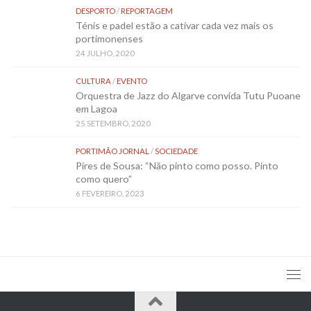
DESPORTO
/
REPORTAGEM
Ténis e padel estão a cativar cada vez mais os
portimonenses
24 JULHO, 2020
CULTURA
/
EVENTO
Orquestra de Jazz do Algarve convida Tutu Puoane
em Lagoa
25 SETEMBRO, 2020
PORTIMÃO JORNAL
/
SOCIEDADE
Pires de Sousa: “Não pinto como posso. Pinto
como quero”
6 FEVEREIRO, 2023