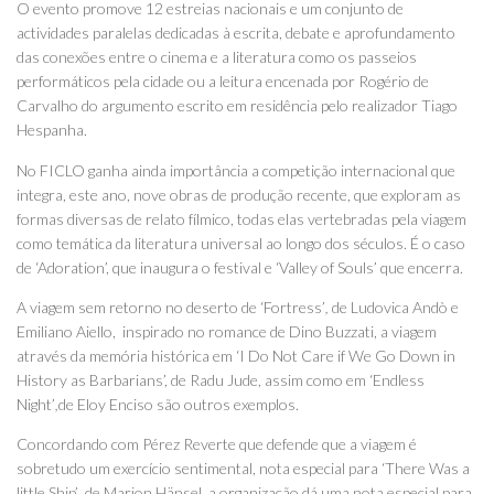
O evento promove 12 estreias nacionais e um conjunto de
actividades paralelas dedicadas à escrita, debate e aprofundamento
das conexões entre o cinema e a literatura como os passeios
performáticos pela cidade ou a leitura encenada por Rogério de
Carvalho do argumento escrito em residência pelo realizador Tiago
Hespanha.
No FICLO ganha ainda importância a competição internacional que
integra, este ano, nove obras de produção recente, que exploram as
formas diversas de relato fílmico, todas elas vertebradas pela viagem
como temática da literatura universal ao longo dos séculos. É o caso
de ‘Adoration’, que inaugura o festival e ‘Valley of Souls’ que encerra.
A viagem sem retorno no deserto de ‘Fortress’
,
de Ludovica Andò e
Emiliano Aiello, inspirado no romance de Dino Buzzati, a viagem
através da memória histórica em ‘I Do Not Care if We Go Down in
History as Barbarians’, de Radu Jude, assim como em ‘Endless
Night’
,
de Eloy Enciso são outros exemplos.
Concordando com Pérez Reverte que defende que a viagem é
sobretudo um exercício sentimental, nota especial para ‘There Was a
little Ship’
,
de Marion Hänsel, a organização dá uma nota especial para