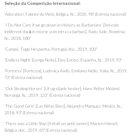
Seleção da Competição Internacional:
‘Adoration’, Fabrice du Welz, Bélgica, fic., 2020, 98′ (Estreia nacional)
‘I Do Not Care if we go down in History as Barbarians’ [Îmi este
indiferent dacă în istorie vom intra ca barbari], Radu Jude, Roménia,
fic., 2018, 180′
‘Campo’, Tiago Hespanha, Portugal, doc., 2019, 100′
‘Endless Night’ [Longa Noite], Eloy Enciso, Espanha, fic., 2019, 93′
‘Fortress’ [Fortezza], Ludovica Andò, Emiliano Aiello, Itália, fic., 2019,
72′ (Estreia nacional)
‘Out Stealing Horses’ [Ut og stjæle hester], Hans Petter Moland,
Noruega, fic., 2019, 123’ (Estreia nacional)
‘The Good Girls’ [Las Niñas Bien], Alejandra Marquez, México, fic.,
2018, 93′ (Estreia nacional)
‘There was a Little Ship’ [Il était un petit navire], Marion Hänsel,
Bélgica, doc., 2019, 65′ (Estreia nacional)