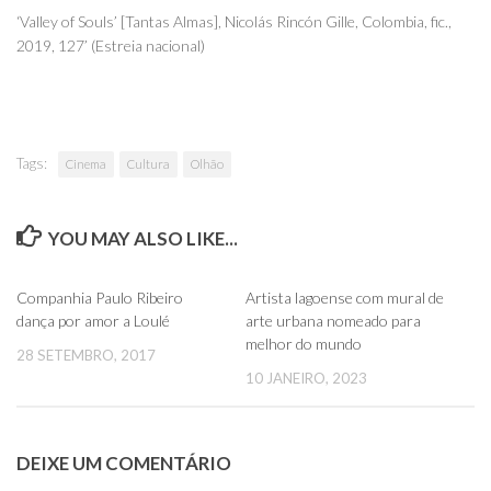
‘Valley of Souls’ [Tantas Almas], Nicolás Rincón Gille, Colombia, fic.,
2019, 127’ (Estreia nacional)
Tags:
Cinema
Cultura
Olhão
YOU MAY ALSO LIKE...
0
0
Companhia Paulo Ribeiro
Artista lagoense com mural de
dança por amor a Loulé
arte urbana nomeado para
melhor do mundo
28 SETEMBRO, 2017
10 JANEIRO, 2023
DEIXE UM COMENTÁRIO