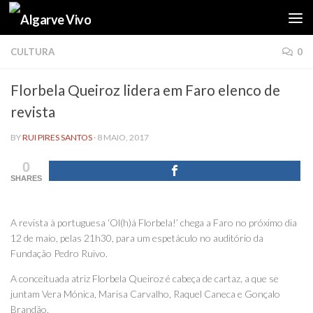
Skip to content
CULTURA
0
Florbela Queiroz lidera em Faro elenco de
revista
BY
RUI PIRES SANTOS
·
8 MAIO, 2017
0
SHARES
A revista à portuguesa ‘Ol(h)á Florbela!’ chega a Faro no próximo dia
12 de maio, pelas 21h30, para um espetáculo no auditório da
Fundação Pedro Ruivo.
A conceituada atriz Florbela Queiroz é cabeça de cartaz, a que se
juntam Vera Mónica, Marisa Carvalho, Raquel Caneca e Gonçalo
Brandão.