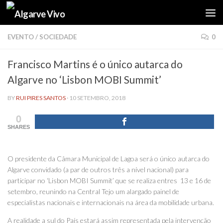
Skip to content
EVENTO
/
SOCIEDADE
0
Francisco Martins é o único autarca do
Algarve no ‘Lisbon MOBI Summit’
BY
RUI PIRES SANTOS
·
10 SETEMBRO, 2018
0
SHARES
O presidente da Câmara Municipal de Lagoa será o único autarca do
Algarve convidado (a par de outros três a nível nacional) para
participar no ‘Lisbon MOBI Summit’ que se realiza entres 13 e 16 de
setembro, reunindo na Central Tejo um alargado painel de
especialistas nacionais e internacionais na área da mobilidade urbana.
A realidade a sul do País estará assim representada pela intervenção