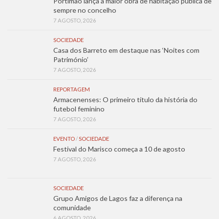
Portimão lança a maior obra de habitação pública de
sempre no concelho
7 AGOSTO, 2026
SOCIEDADE
Casa dos Barreto em destaque nas ‘Noites com
Património’
7 AGOSTO, 2026
REPORTAGEM
Armacenenses: O primeiro título da história do
futebol feminino
7 AGOSTO, 2026
EVENTO
/
SOCIEDADE
Festival do Marisco começa a 10 de agosto
7 AGOSTO, 2026
SOCIEDADE
Grupo Amigos de Lagos faz a diferença na
comunidade
6 AGOSTO, 2026