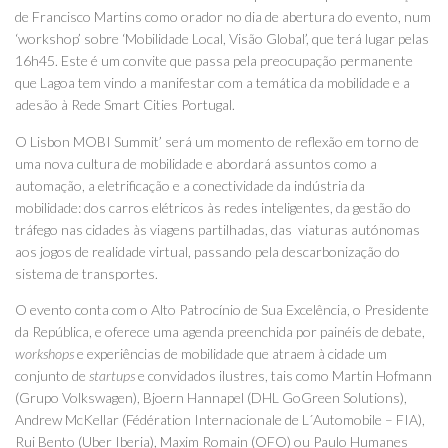
de Francisco Martins como orador no dia de abertura do evento, num
‘workshop’ sobre ‘Mobilidade Local, Visão Global’, que terá lugar pelas
16h45. Este é um convite que passa pela preocupação permanente
que Lagoa tem vindo a manifestar com a temática da mobilidade e a
adesão à Rede Smart Cities Portugal.
O Lisbon MOBI Summit’ será um momento de reflexão em torno de
uma nova cultura de mobilidade e abordará assuntos como a
automação, a eletrificação e a conectividade da indústria da
mobilidade: dos carros elétricos às redes inteligentes, da gestão do
tráfego nas cidades às viagens partilhadas, das viaturas autónomas
aos jogos de realidade virtual, passando pela descarbonização do
sistema de transportes.
O evento conta com o Alto Patrocínio de Sua Excelência, o Presidente
da República, e oferece uma agenda preenchida por painéis de debate,
workshops
e experiências de mobilidade que atraem à cidade um
conjunto de
startups
e convidados ilustres, tais como Martin Hofmann
(Grupo Volkswagen), Bjoern Hannapel (DHL GoGreen Solutions),
Andrew McKellar (Fédération Internacionale de L´Automobile – FIA),
Rui Bento (Uber Iberia), Maxim Romain (OFO) ou Paulo Humanes