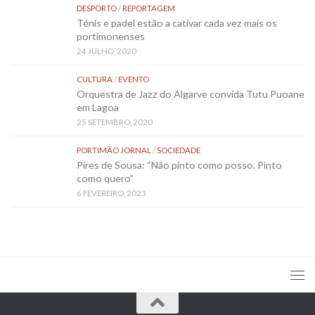
DESPORTO
/
REPORTAGEM
Ténis e padel estão a cativar cada vez mais os
portimonenses
24 JULHO, 2020
CULTURA
/
EVENTO
Orquestra de Jazz do Algarve convida Tutu Puoane
em Lagoa
25 SETEMBRO, 2020
PORTIMÃO JORNAL
/
SOCIEDADE
Pires de Sousa: “Não pinto como posso. Pinto
como quero”
6 FEVEREIRO, 2023