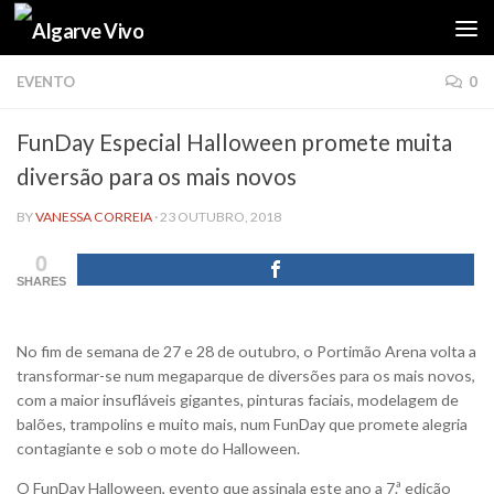
Skip to content
EVENTO
0
FunDay Especial Halloween promete muita
diversão para os mais novos
BY
VANESSA CORREIA
·
23 OUTUBRO, 2018
0
SHARES
No fim de semana de 27 e 28 de outubro, o Portimão Arena volta a
transformar-se num megaparque de diversões para os mais novos,
com a maior insufláveis gigantes, pinturas faciais, modelagem de
balões, trampolins e muito mais, num FunDay que promete alegria
contagiante e sob o mote do Halloween.
O FunDay Halloween, evento que assinala este ano a 7.ª edição