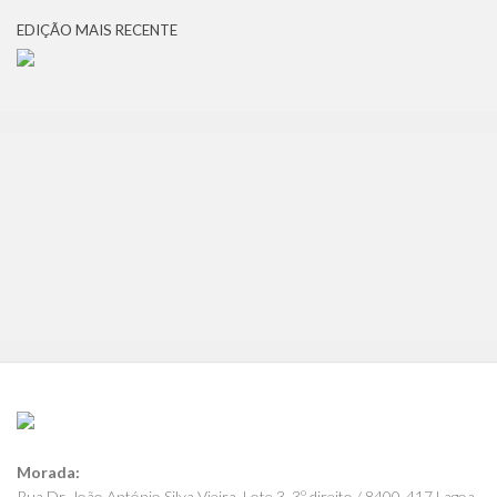
EDIÇÃO MAIS RECENTE
Morada:
Rua Dr. João António Silva Vieira, Lote 3, 3º direito / 8400-417 Lagoa