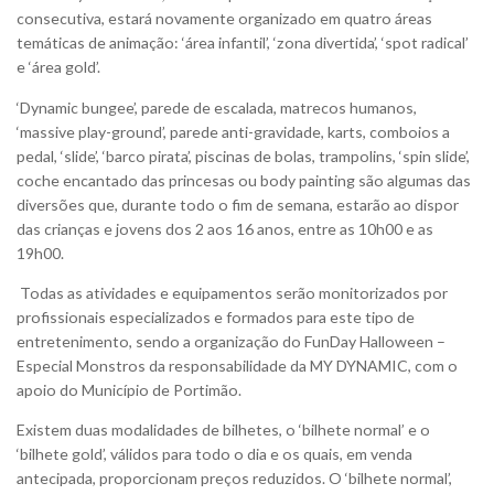
consecutiva, estará novamente organizado em quatro áreas
temáticas de animação: ‘área infantil’, ‘zona divertida’, ‘spot radical’
e ‘área gold’.
‘Dynamic bungee’, parede de escalada, matrecos humanos,
‘massive play-ground’, parede anti-gravidade, karts, comboios a
pedal, ‘slide’, ‘barco pirata’, piscinas de bolas, trampolins, ‘spin slide’,
coche encantado das princesas ou body painting são algumas das
diversões que, durante todo o fim de semana, estarão ao dispor
das crianças e jovens dos 2 aos 16 anos, entre as 10h00 e as
19h00.
Todas as atividades e equipamentos serão monitorizados por
profissionais especializados e formados para este tipo de
entretenimento, sendo a organização do FunDay Halloween –
Especial Monstros da responsabilidade da MY DYNAMIC, com o
apoio do Município de Portimão.
Existem duas modalidades de bilhetes, o ‘bilhete normal’ e o
‘bilhete gold’, válidos para todo o dia e os quais, em venda
antecipada, proporcionam preços reduzidos. O ‘bilhete normal’,