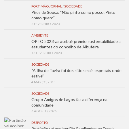
PORTIMÃO JORNAL
/
SOCIEDADE
Pires de Sousa: “Não pinto como posso. Pinto
como quero”
6 FEVEREIRO, 2023
AMBIENTE
OPTO 2023 vai atribuir prémio sustentabilidade a
estudantes do concelho de Albufeira
16 FEVEREIRO, 2023
SOCIEDADE
“A Ilha de Tavira foi dos sítios mais especiais onde
estive”
4 MARÇO, 2015
SOCIEDADE
Grupo Amigos de Lagos faz a diferença na
comunidade
6 AGOSTO, 2026
DESPORTO
Portimão vai acolher Dia Paralímpico na Escola