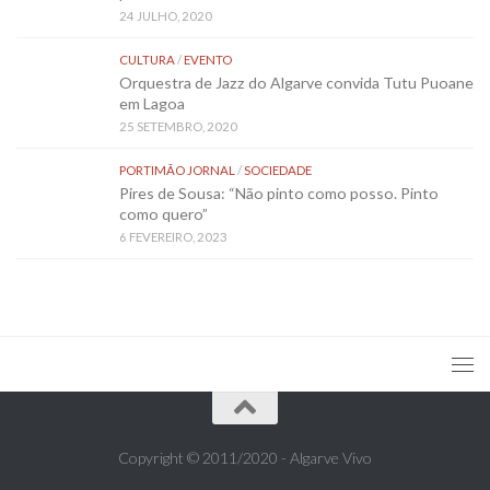
24 JULHO, 2020
CULTURA
/
EVENTO
Orquestra de Jazz do Algarve convida Tutu Puoane
em Lagoa
25 SETEMBRO, 2020
PORTIMÃO JORNAL
/
SOCIEDADE
Pires de Sousa: “Não pinto como posso. Pinto
como quero”
6 FEVEREIRO, 2023
Copyright © 2011/2020 - Algarve Vivo