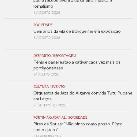
Loulé recebe evento de cinema, música e
jornalismo
6 AGOSTO, 2026
SOCIEDADE
Cem anos da vila de Boliqueime em exposição
6 AGOSTO, 2026
DESPORTO
/
REPORTAGEM
Ténis e padel estão a cativar cada vez mais os
portimonenses
24 JULHO, 2020
CULTURA
/
EVENTO
Orquestra de Jazz do Algarve convida Tutu Puoane
em Lagoa
25 SETEMBRO, 2020
PORTIMÃO JORNAL
/
SOCIEDADE
Pires de Sousa: “Não pinto como posso. Pinto
como quero”
6 FEVEREIRO, 2023