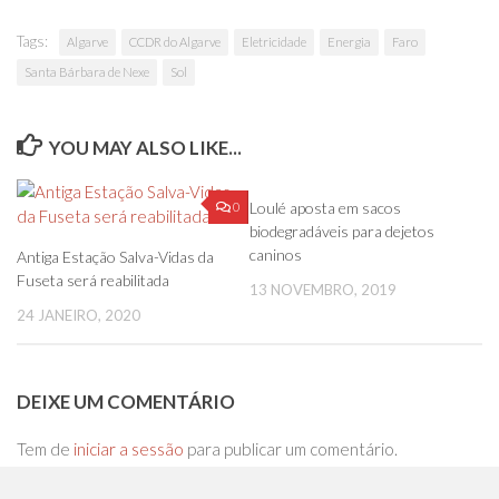
Tags:
Algarve
CCDR do Algarve
Eletricidade
Energia
Faro
Santa Bárbara de Nexe
Sol
YOU MAY ALSO LIKE...
0
0
Loulé aposta em sacos
biodegradáveis para dejetos
caninos
Antiga Estação Salva-Vidas da
Fuseta será reabilitada
13 NOVEMBRO, 2019
24 JANEIRO, 2020
DEIXE UM COMENTÁRIO
Tem de
iniciar a sessão
para publicar um comentário.