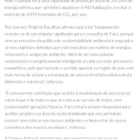
rede, o parque terá uma capacidade de produção anual de 24 GWh de
energia elétrica, que permitirá abastecer 6 943 habitações e evitar a
emissão de 6 093 toneladas de CO
por ano.
2
Por sua vez, Rogério Bacalhau afirmou que este “equipamento
reveste-se de um singular significado para o concelho de Faro, porque
vem ao encontro da política de sustentabilidade ambiental e enquadra-
se nos objetivos definidos por este executivo em matéria de energias
renováveis e amigas do ambiente. Além de ser uma solução
sustentável e energeticamente inteligente, é cada vez mais acessível e
competitiva, pelo que faz todo o sentido apostar na região do país com
mais horas de sol para a instalação de uma central fotovoltaica desta
dimensão e natureza”, reforçou.
“É com enorme satisfação que assisto à maximização de um recurso
natural que é de todos e que se coloca ao serviço de todos, sem
comprometer gerações futuras. Faro estará sempre disponível para
acolher projetos na área da sustentabilidade que nos permitam
crescer sem colocar em causa o ambiente e o bem-estar do nosso
concelho e dos nossos munícipes”, reiterou.
A Génese Natural, garante que, em consonância com as suas