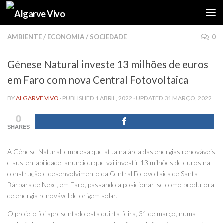
Skip to content
AMBIENTE
/
ECONOMIA
/
SOCIEDADE
0
Génese Natural investe 13 milhões de euros
em Faro com nova Central Fotovoltaica
BY
ALGARVE VIVO
· PUBLISHED
1 ABRIL, 2022
· UPDATED
31 MARÇO, 2022
0
SHARES
A Génese Natural, empresa que atua na área das energias renováveis
e sustentabilidade, anunciou que vai investir 13 milhões de euros na
construção e desenvolvimento da Central Fotovoltaica de Santa
Bárbara de Nexe, em Faro, passando a posicionar-se como produtora
de energia renovável de origem solar.
O projeto foi apresentado esta quinta-feira, 31 de março, numa