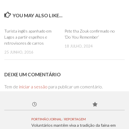
YOU MAY ALSO LIKE...
0
0
Turista inglês apanhado em
Pete tha Zouk confirmado no
Lagos a partir espelhos e
‘Do You Remember’
retrovisores de carros
18 JULHO, 2024
25 JUNHO, 2016
DEIXE UM COMENTÁRIO
Tem de
iniciar a sessão
para publicar um comentário.
PORTIMÃO JORNAL
/
REPORTAGEM
Voluntários mantêm viva a tradição da faina em