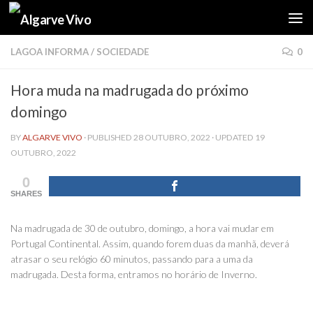
Skip to content
LAGOA INFORMA
/
SOCIEDADE
0
Hora muda na madrugada do próximo
domingo
BY
ALGARVE VIVO
· PUBLISHED
28 OUTUBRO, 2022
· UPDATED
19
OUTUBRO, 2022
0
SHARES
Na madrugada de 30 de outubro, domingo, a hora vai mudar em
Portugal Continental. Assim, quando forem duas da manhã, deverá
atrasar o seu relógio 60 minutos, passando para a uma da
madrugada. Desta forma, entramos no horário de Inverno.