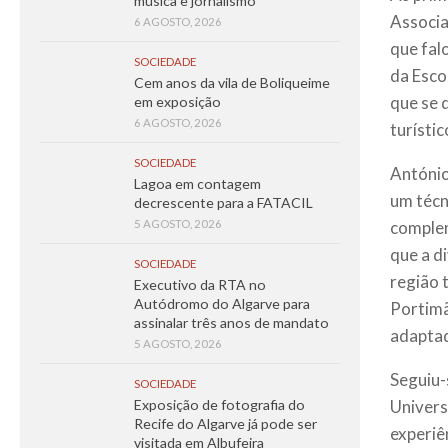
música e jornalismo
Associa
6 AGOSTO, 2026
que fal
SOCIEDADE
da Esco
Cem anos da vila de Boliqueime
que se 
em exposição
6 AGOSTO, 2026
turístic
SOCIEDADE
António
Lagoa em contagem
um técn
decrescente para a FATACIL
complem
5 AGOSTO, 2026
que a d
SOCIEDADE
região 
Executivo da RTA no
Autódromo do Algarve para
Portimã
assinalar três anos de mandato
adapta
5 AGOSTO, 2026
Seguiu-
SOCIEDADE
Univers
Exposição de fotografia do
Recife do Algarve já pode ser
experiê
visitada em Albufeira