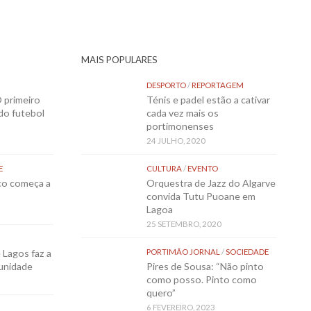
MAIS POPULARES
DESPORTO
/
REPORTAGEM
 primeiro
Ténis e padel estão a cativar
 do futebol
cada vez mais os
portimonenses
24 JULHO, 2020
E
CULTURA
/
EVENTO
sco começa a
Orquestra de Jazz do Algarve
convida Tutu Puoane em
Lagoa
25 SETEMBRO, 2020
Lagos faz a
PORTIMÃO JORNAL
/
SOCIEDADE
munidade
Pires de Sousa: “Não pinto
como posso. Pinto como
quero”
6 FEVEREIRO, 2023