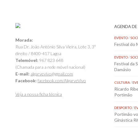
AGENDA DE
EVENTO
/
SOC
Morada:
Festival do
Rua Dr. João António Silva Vieira, Lote 3, 3º
direito / 8400-417 Lagoa
EVENTO
/
SOC
Telemóvel:
967 823 648
Festival da 
(Chamada para a rede móvel nacional)
Damásio
E-mail:
algarvevivo@gmail.com
Facebook:
facebook.com/AlgarveVivo
CULTURA
/
EV
Ricardo Rib
Veja a nossa ficha técnica
Portimão
DESPORTO
/
E
Portimão vol
Ginástica Rí