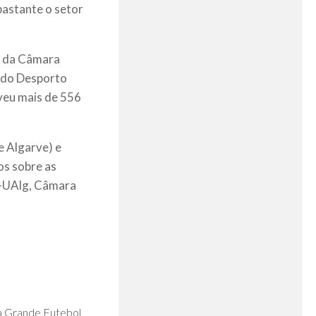
bastante o setor
e da Câmara
a do Desporto
veu mais de 556
e Algarve) e
os sobre as
T-UAlg, Câmara
0
a Grande Futebol