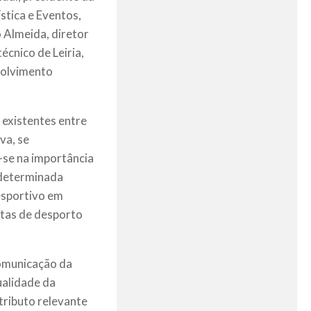
tica e Eventos,
o Almeida, diretor
écnico de Leiria,
volvimento
 existentes entre
va, se
-se na importância
 determinada
desportivo em
tas de desporto
Comunicação da
ualidade da
tributo relevante