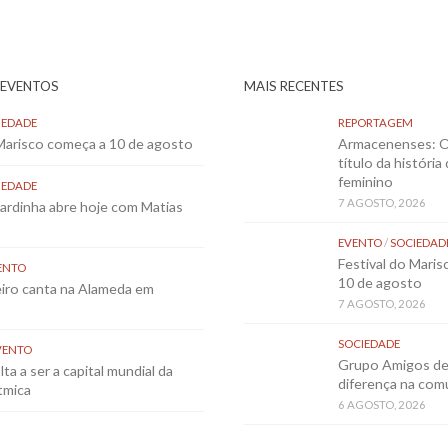
 EVENTOS
MAIS RECENTES
IEDADE
REPORTAGEM
 Marisco começa a 10 de agosto
Armacenenses: O
título da história
feminino
IEDADE
7 AGOSTO, 2026
Sardinha abre hoje com Matias
EVENTO
/
SOCIEDAD
Festival do Mari
ENTO
10 de agosto
eiro canta na Alameda em
7 AGOSTO, 2026
SOCIEDADE
VENTO
Grupo Amigos de 
ta a ser a capital mundial da
diferença na co
tmica
6 AGOSTO, 2026