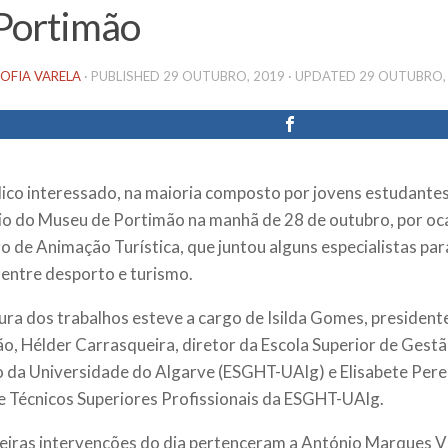
Portimão
OFIA VARELA
· PUBLISHED
29 OUTUBRO, 2019
· UPDATED
29 OUTUBRO,
ico interessado, na maioria composto por jovens estudantes
io do Museu de Portimão na manhã de 28 de outubro, por oc
o de Animação Turística, que juntou alguns especialistas pa
 entre desporto e turismo.
ura dos trabalhos esteve a cargo de Isilda Gomes, presiden
o, Hélder Carrasqueira, diretor da Escola Superior de Gestã
 da Universidade do Algarve (ESGHT-UAlg) e Elisabete Perei
e Técnicos Superiores Profissionais da ESGHT-UAlg.
eiras intervenções do dia pertenceram a António Marques Vi