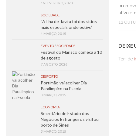
16 FEVEREIRO, 2023
promove
ativo e
SOCIEDADE
“A Ilha de Tavira foi dos sítios
12 OUTU
mais especiais onde estive”
4 MARÇO, 2015
DEIXE
EVENTO
/
SOCIEDADE
Festival do Marisco começa a 10
de agosto
Tem de
i
7 AGOSTO, 2026
DESPORTO
Portimão vai acolher Dia
Paralímpico na Escola
3 MARÇO, 2015
ECONOMIA
Secretário de Estado dos
Negócios Estrangeiros visitou
porto de Sines
3 MARÇO, 2015