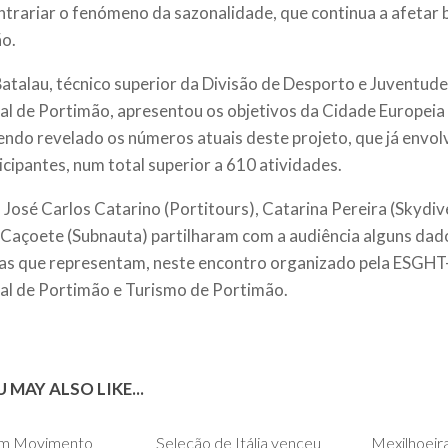
ntrariar o fenómeno da sazonalidade, que continua a afetar 
ão.
atalau, técnico superior da Divisão de Desporto e Juventud
al de Portimão, apresentou os objetivos da Cidade Europei
endo revelado os números atuais deste projeto, que já envol
ticipantes, num total superior a 610 atividades.
, José Carlos Catarino (Portitours), Catarina Pereira (Skydiv
Caçoete (Subnauta) partilharam com a audiência alguns dad
s que representam, neste encontro organizado pela ESGH
al de Portimão e Turismo de Portimão.
 MAY ALSO LIKE...
0
0
em Movimento
Seleção de Itália venceu
Mexilhoeir