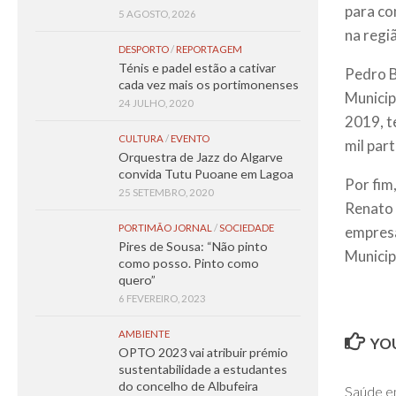
para co
5 AGOSTO, 2026
na regi
DESPORTO
/
REPORTAGEM
Ténis e padel estão a cativar
Pedro B
cada vez mais os portimonenses
Municip
24 JULHO, 2020
2019, t
CULTURA
/
EVENTO
mil par
Orquestra de Jazz do Algarve
convida Tutu Puoane em Lagoa
Por fim
25 SETEMBRO, 2020
Renato 
PORTIMÃO JORNAL
/
SOCIEDADE
empresa
Pires de Sousa: “Não pinto
Municip
como posso. Pinto como
quero”
6 FEVEREIRO, 2023
AMBIENTE
YOU
OPTO 2023 vai atribuir prémio
sustentabilidade a estudantes
do concelho de Albufeira
Saúde 