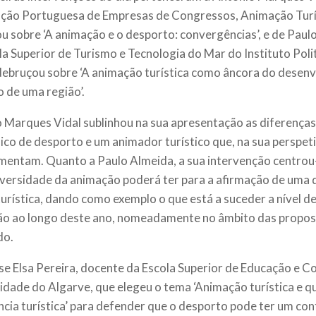
ção Portuguesa de Empresas de Congressos, Animação Turís
ou sobre ‘A animação e o desporto: convergências’, e de Paul
la Superior de Turismo e Tecnologia do Mar do Instituto Polit
debruçou sobre ‘A animação turística como âncora do desen
o de uma região’.
 Marques Vidal sublinhou na sua apresentação as diferenças
ico de desporto e um animador turístico que, na sua perspeti
entam. Quanto a Paulo Almeida, a sua intervenção centrou
iversidade da animação poderá ter para a afirmação de uma
turística, dando como exemplo o que está a suceder a nível 
o ao longo deste ano, nomeadamente no âmbito das propos
do.
se Elsa Pereira, docente da Escola Superior de Educação e 
idade do Algarve, que elegeu o tema ‘Animação turística e q
ncia turística’ para defender que o desporto pode ter um con