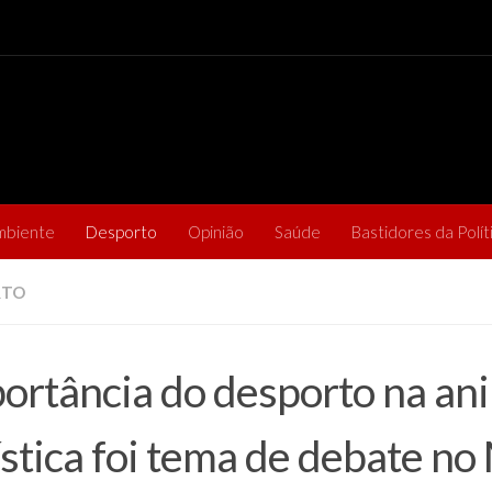
mbiente
Desporto
Opinião
Saúde
Bastidores da Polít
RTO
ortância do desporto na an
ística foi tema de debate n