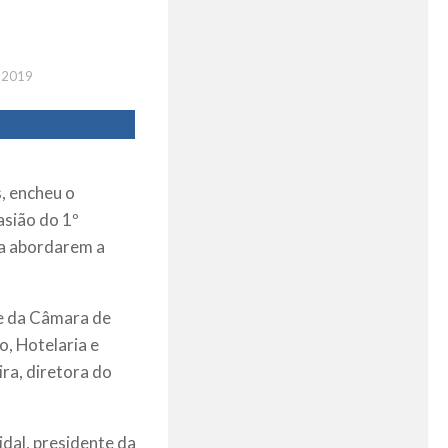
 2019
, encheu o
asião do 1º
ra abordarem a
te da Câmara de
o, Hotelaria e
ra, diretora do
dal, presidente da