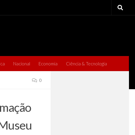
ica
Nacional
Economia
Ciência & Tecnologia
0
imação
o Museu