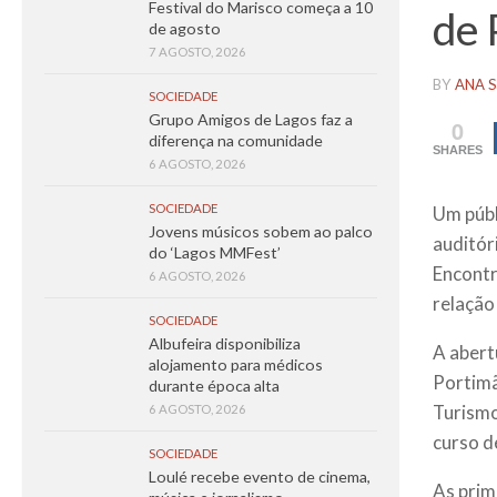
Festival do Marisco começa a 10
de 
de agosto
7 AGOSTO, 2026
BY
ANA S
SOCIEDADE
Grupo Amigos de Lagos faz a
0
diferença na comunidade
SHARES
6 AGOSTO, 2026
SOCIEDADE
Um públ
Jovens músicos sobem ao palco
auditór
do ‘Lagos MMFest’
Encontr
6 AGOSTO, 2026
relação
SOCIEDADE
Albufeira disponibiliza
A abert
alojamento para médicos
Portimã
durante época alta
Turismo
6 AGOSTO, 2026
curso d
SOCIEDADE
Loulé recebe evento de cinema,
As prim