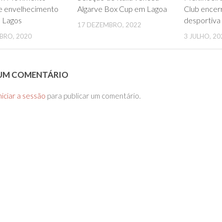
 envelhecimento
Algarve Box Cup em Lagoa
Club encer
m Lagos
desportiva
17 DEZEMBRO, 2022
BRO, 2020
3 JULHO, 20
 UM COMENTÁRIO
niciar a sessão
para publicar um comentário.