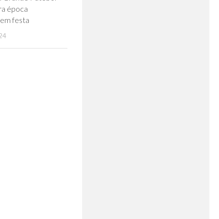
ra época
 em festa
24