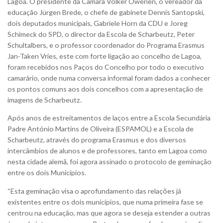
Lagoa. O presidente da Câmara Volker Owerien, o vereador da
educação Jürgen Brede, o chefe de gabinete Dennis Santopski,
dois deputados municipais, Gabriele Horn da CDU e Joreg
Schimeck do SPD, o director da Escola de Scharbeutz, Peter
Schultalbers, e o professor coordenador do Programa Erasmus
Jan-Taken Vries, este com forte ligação ao concelho de Lagoa,
foram recebidos nos Paços do Concelho por todo o executivo
camarário, onde numa conversa informal foram dados a conhecer
os pontos comuns aos dois concelhos com a apresentação de
imagens de Scharbeutz.
Após anos de estreitamentos de laços entre a Escola Secundária
Padre António Martins de Oliveira (ESPAMOL) e a Escola de
Scharbeutz, através do programa Erasmus e dos diversos
intercâmbios de alunos e de professores, tanto em Lagoa como
nesta cidade alemã, foi agora assinado o protocolo de geminação
entre os dois Municípios.
“Esta geminação visa o aprofundamento das relações já
existentes entre os dois municípios, que numa primeira fase se
centrou na educação, mas que agora se deseja estender a outras