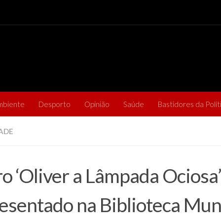
mbiente
Desporto
Opinião
Saúde
Bastidores da Polít
ADE
ro ‘Oliver a Lâmpada Ociosa
esentado na Biblioteca Mun