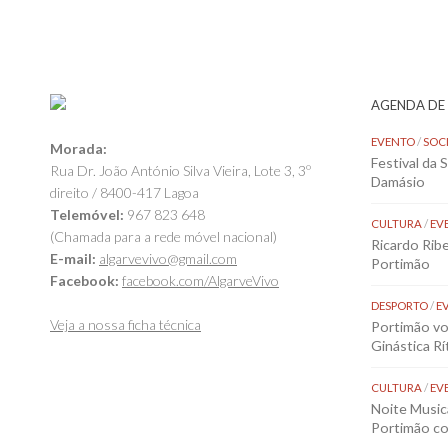
AGENDA DE
EVENTO
/
SOC
Morada:
Festival da 
Rua Dr. João António Silva Vieira, Lote 3, 3º
Damásio
direito / 8400-417 Lagoa
Telemóvel:
967 823 648
CULTURA
/
EV
(Chamada para a rede móvel nacional)
Ricardo Rib
E-mail:
algarvevivo@gmail.com
Portimão
Facebook:
facebook.com/AlgarveVivo
DESPORTO
/
E
Veja a nossa ficha técnica
Portimão vol
Ginástica Rí
CULTURA
/
EV
Noite Music
Portimão co