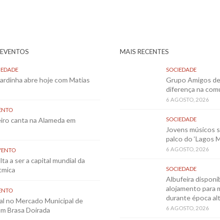
 EVENTOS
MAIS RECENTES
IEDADE
SOCIEDADE
Sardinha abre hoje com Matias
Grupo Amigos de 
diferença na co
6 AGOSTO, 2026
ENTO
eiro canta na Alameda em
SOCIEDADE
Jovens músicos 
palco do ‘Lagos 
6 AGOSTO, 2026
VENTO
ta a ser a capital mundial da
tmica
SOCIEDADE
Albufeira disponib
alojamento para 
ENTO
durante época al
al no Mercado Municipal de
6 AGOSTO, 2026
m Brasa Doirada