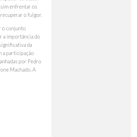
ssim enfrentar os
 recuperar o fulgor.
r o conjunto
r a importância do
ignificativa da
m a participação
panhadas por Pedro
Ivone Machado. A