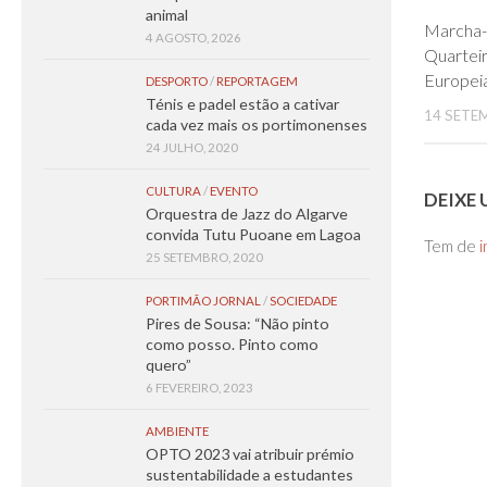
animal
Marcha-
4 AGOSTO, 2026
Quartei
Europei
DESPORTO
/
REPORTAGEM
Ténis e padel estão a cativar
14 SETE
cada vez mais os portimonenses
24 JULHO, 2020
CULTURA
/
EVENTO
DEIXE
Orquestra de Jazz do Algarve
convida Tutu Puoane em Lagoa
Tem de
i
25 SETEMBRO, 2020
PORTIMÃO JORNAL
/
SOCIEDADE
Pires de Sousa: “Não pinto
como posso. Pinto como
quero”
6 FEVEREIRO, 2023
AMBIENTE
OPTO 2023 vai atribuir prémio
sustentabilidade a estudantes