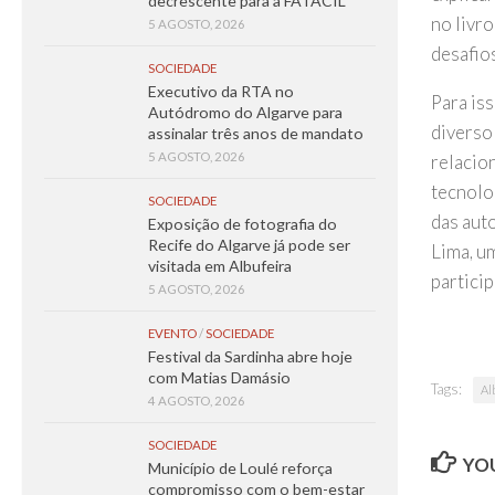
decrescente para a FATACIL
no livr
5 AGOSTO, 2026
desafios
SOCIEDADE
Executivo da RTA no
Para iss
Autódromo do Algarve para
diverso
assinalar três anos de mandato
5 AGOSTO, 2026
relacio
tecnolog
SOCIEDADE
das aut
Exposição de fotografia do
Recife do Algarve já pode ser
Lima, u
visitada em Albufeira
particip
5 AGOSTO, 2026
EVENTO
/
SOCIEDADE
Festival da Sardinha abre hoje
com Matias Damásio
Tags:
Al
4 AGOSTO, 2026
SOCIEDADE
YOU
Município de Loulé reforça
compromisso com o bem-estar