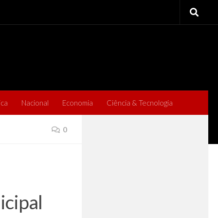
ica
Nacional
Economia
Ciência & Tecnologia
0
’
icipal