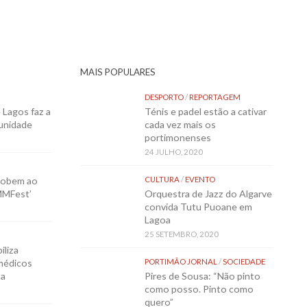
MAIS POPULARES
DESPORTO
/
REPORTAGEM
Lagos faz a
Ténis e padel estão a cativar
munidade
cada vez mais os
portimonenses
24 JULHO, 2020
sobem ao
CULTURA
/
EVENTO
MMFest’
Orquestra de Jazz do Algarve
convida Tutu Puoane em
Lagoa
25 SETEMBRO, 2020
iliza
médicos
PORTIMÃO JORNAL
/
SOCIEDADE
ta
Pires de Sousa: “Não pinto
como posso. Pinto como
quero”