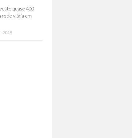
0
nveste quase 400
a rede viária em
, 2019