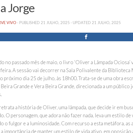
ia Jorge
RVE VIVO
· PUBLISHED
21 JULHO, 2025
· UPDATED
21 JULHO, 2025
do no passado mês de maio, o livro ‘Oliver a Lâmpada Ociosa’ 
eira. A sessão vai decorrer na Sala Polivalente da Biblioteca 
o próximo dia 25 de julho, às 18h00. Trata-se de uma obra escr
a Beira Grande e Vera Beira Grande, direcionada a um público 
.
retrata a história de Oliver, uma lâmpada, que decide ir em busc
o. O personagem, que adora não fazer nada, leva um estilo de v
o o fulgor e a luminosidade. Com recurso a esta metáfora, as
 a importância de manter um estilo de vida ativo, em oposição 