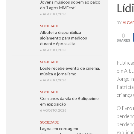
Jovens músicos sobem ao palco
Líd
do ‘Lagos MMFest’
6 AGOSTO, 2026
BY
ALGA
SOCIEDADE
Albufeira disponibiliza
0
alojamento para médicos
SHARES
durante época alta
6 AGOSTO, 2026
Publica
SOCIEDADE
Loulé recebe evento de cinema,
em Albuf
música e jornalismo
Jorge, n
6 AGOSTO, 2026
Patríci
SOCIEDADE
crianças
Cem anos da vila de Boliqueime
em exposição
O livro 
6 AGOSTO, 2026
perdend
SOCIEDADE
perdend
Lagoa em contagem
explicar