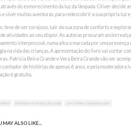
o através do esmorecimento da luz da lâmpada. Oliver decide a
 e viver muitas aventuras, para redescobrir a sua própria luz e
o, teve de ser corajoso, sair da sua zona de conforto e explora
 de atividades ao seu dispor. As autoras procuram assim realça
namento interpessoal, numa altura marcada por uma presença s
ia na vida das crianças. A apresentação do livro vai contar co
oras. Patrícia Beira Grande e Vera Beira Grande vão ser acom
m contador de histórias de apenas 6 anos, e pela moderadora 
ação é gratuita.
bufeira
Biblioteca Municipal Lídia Jorge
Livro 'Oliver a Lâmpada ociosa'
 MAY ALSO LIKE...