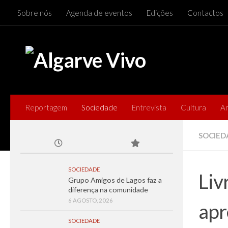
Sobre nós
Agenda de eventos
Edições
Contactos
Skip to content
Reportagem
Sociedade
Entrevista
Cultura
A
SOCIED
SOCIEDADE
Liv
Grupo Amigos de Lagos faz a
diferença na comunidade
6 AGOSTO, 2026
apr
SOCIEDADE