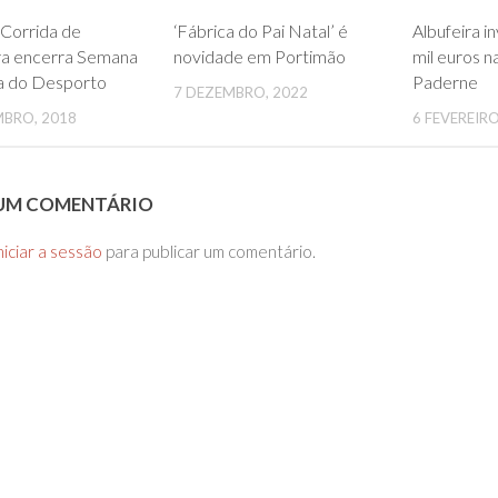
0
0
Corrida de
‘Fábrica do Pai Natal’ é
Albufeira i
ra encerra Semana
novidade em Portimão
mil euros n
a do Desporto
Paderne
7 DEZEMBRO, 2022
MBRO, 2018
6 FEVEREIRO
 UM COMENTÁRIO
niciar a sessão
para publicar um comentário.