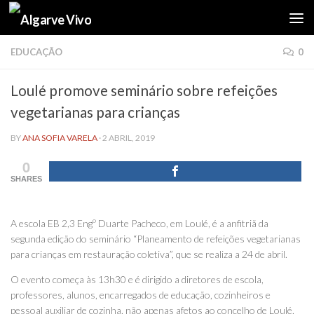
Skip to content
EDUCAÇÃO
0
Loulé promove seminário sobre refeições
vegetarianas para crianças
BY
ANA SOFIA VARELA
·
2 ABRIL, 2019
0
SHARES
A escola EB 2,3 Engº Duarte Pacheco, em Loulé, é a anfitriã da
segunda edição do seminário “Planeamento de refeições vegetarianas
para crianças em restauração coletiva”, que se realiza a 24 de abril.
O evento começa às 13h30 e é dirigido a diretores de escola,
professores, alunos, encarregados de educação, cozinheiros e
pessoal auxiliar de cozinha, não apenas afetos ao concelho de Loulé,