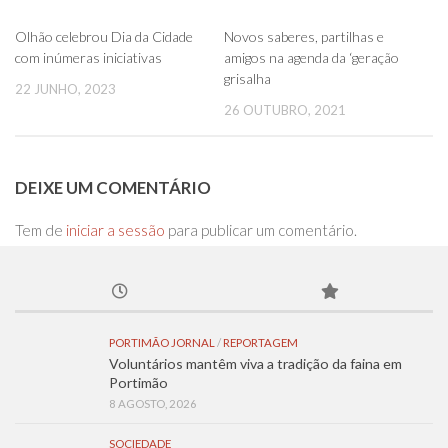
0
0
Olhão celebrou Dia da Cidade
Novos saberes, partilhas e
com inúmeras iniciativas
amigos na agenda da ‘geração
grisalha
22 JUNHO, 2023
26 OUTUBRO, 2021
DEIXE UM COMENTÁRIO
Tem de
iniciar a sessão
para publicar um comentário.
PORTIMÃO JORNAL
/
REPORTAGEM
Voluntários mantêm viva a tradição da faina em
Portimão
8 AGOSTO, 2026
SOCIEDADE