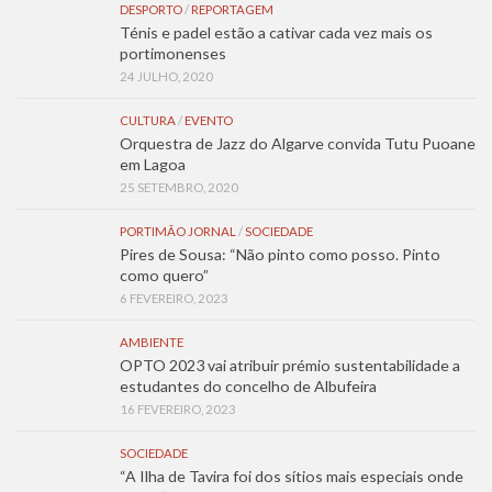
DESPORTO
/
REPORTAGEM
Ténis e padel estão a cativar cada vez mais os
portimonenses
24 JULHO, 2020
CULTURA
/
EVENTO
Orquestra de Jazz do Algarve convida Tutu Puoane
em Lagoa
25 SETEMBRO, 2020
PORTIMÃO JORNAL
/
SOCIEDADE
Pires de Sousa: “Não pinto como posso. Pinto
como quero”
6 FEVEREIRO, 2023
AMBIENTE
OPTO 2023 vai atribuir prémio sustentabilidade a
estudantes do concelho de Albufeira
16 FEVEREIRO, 2023
SOCIEDADE
“A Ilha de Tavira foi dos sítios mais especiais onde