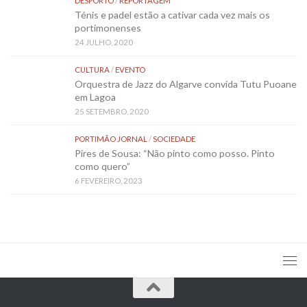
DESPORTO
/
REPORTAGEM
Ténis e padel estão a cativar cada vez mais os
portimonenses
24 JULHO, 2020
CULTURA
/
EVENTO
Orquestra de Jazz do Algarve convida Tutu Puoane
em Lagoa
25 SETEMBRO, 2020
PORTIMÃO JORNAL
/
SOCIEDADE
Pires de Sousa: “Não pinto como posso. Pinto
como quero”
6 FEVEREIRO, 2023