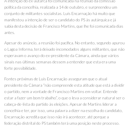
A intenção do ex-autarca foi comunicada na reunião da comissão
política da concelhia, realizada a 14 de outubro, e surpreendeu um
conjunto de militantes socialistas. Luís Encarnação há muito que
manifestou a intenção de ser o candidato do PS às autárquica e já
sabia desta decisão de Francisco Martins, que lhe foi comunicada dias
antes.
Apesar do anúncio, a reunião foi pacífica. No entanto, segundo apurou
o Lagoa Informa, terá deixado incomodados alguns militantes, que não
esperavam o avanço do ex-presidente da Câmara, ainda que vários
sinais nas últimas semanas dessem a entender que esta era uma
forte possibilidade.
Fontes próximas de Luís Encarnação asseguram que o atual
presidente da Câmara “não compreende esta atitude que está a dividir
o partido, nem a vontade de Francisco Martins em voltar. Entende
estar a fazer um bom trabalho”, o que o leva a considerar natural ser o
cabeça-de-lista do partido às eleições. Apesar de Martins liderar a
concelhia e ter, por isso, uma palavra a dizer na escolha do candidato,
Encarnação acredita que isso não irá acontecer, até porque a
federação distrital do PS também terá uma posição neste processo.