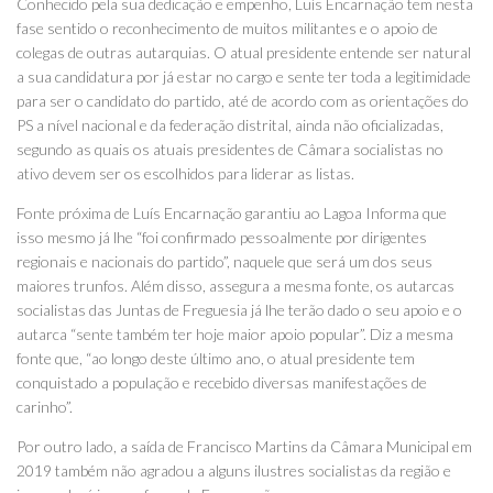
Conhecido pela sua dedicação e empenho, Luís Encarnação tem nesta
fase sentido o reconhecimento de muitos militantes e o apoio de
colegas de outras autarquias. O atual presidente entende ser natural
a sua candidatura por já estar no cargo e sente ter toda a legitimidade
para ser o candidato do partido, até de acordo com as orientações do
PS a nível nacional e da federação distrital, ainda não oficializadas,
segundo as quais os atuais presidentes de Câmara socialistas no
ativo devem ser os escolhidos para liderar as listas.
Fonte próxima de Luís Encarnação garantiu ao Lagoa Informa que
isso mesmo já lhe “foi confirmado pessoalmente por dirigentes
regionais e nacionais do partido”, naquele que será um dos seus
maiores trunfos. Além disso, assegura a mesma fonte, os autarcas
socialistas das Juntas de Freguesia já lhe terão dado o seu apoio e o
autarca “sente também ter hoje maior apoio popular”. Diz a mesma
fonte que, “ao longo deste último ano, o atual presidente tem
conquistado a população e recebido diversas manifestações de
carinho”.
Por outro lado, a saída de Francisco Martins da Câmara Municipal em
2019 também não agradou a alguns ilustres socialistas da região e