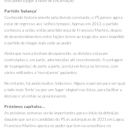
isso poderá jogar a favor de Encarnação.
Partido ‘balança’
Conhecido historicamente pela divisão constante, o PS parece agora
estar de regresso aos ‘velhos tempos’. Apenas em 2013, o partido
conheceu a união, então pela liderança de Francisco Martins, depois
de desentendimentos entre fações terem ao longo dos anos impedido
o partido de chegar mais cedo ao poder.
Ainda que nunca tenham desaparecido, as divisões estavam
controladas e, em parte, adormecidas até recentemente. A contagem
de ‘espingardas’, de parte a parte, já está em força no terreno, com
vários militantes a ‘recrutarem’ apoiantes.
No entanto, há ainda muitos ‘indecisos’. Alguns esperam para ver qual
o lado mais ‘forte’ ou por um ‘lugar’ elegível nas listas, para facilitar a
decisão e só então se posicionarem.
Próximos capítulos…
As próximas semanas serão importantes para o início da definição
daquele que será o candidato do PS às autárquicas de 2021 em Lagoa.
Francisco Martins aposta no poder que tem na concelhia e na