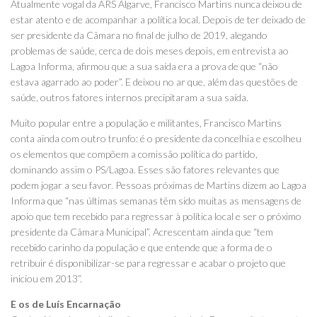
Atualmente vogal da ARS Algarve, Francisco Martins nunca deixou de
estar atento e de acompanhar a política local. Depois de ter deixado de
ser presidente da Câmara no final de julho de 2019, alegando
problemas de saúde, cerca de dois meses depois, em entrevista ao
Lagoa Informa, afirmou que a sua saída era a prova de que “não
estava agarrado ao poder”. E deixou no ar que, além das questões de
saúde, outros fatores internos precipitaram a sua saída.
Muito popular entre a população e militantes, Francisco Martins
conta ainda com outro trunfo: é o presidente da concelhia e escolheu
os elementos que compõem a comissão política do partido,
dominando assim o PS/Lagoa. Esses são fatores relevantes que
podem jogar a seu favor. Pessoas próximas de Martins dizem ao Lagoa
Informa que “nas últimas semanas têm sido muitas as mensagens de
apoio que tem recebido para regressar à política local e ser o próximo
presidente da Câmara Municipal”. Acrescentam ainda que “tem
recebido carinho da população e que entende que a forma de o
retribuir é disponibilizar-se para regressar e acabar o projeto que
iniciou em 2013”.
E os de Luís Encarnação