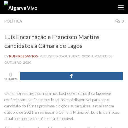
Skip to content
POLÍTICA
0
Luís Encarnação e Francisco Martins
candidatos à Câmara de Lagoa
BY
RUI PIRES SANTOS
· PUBLISHED
30 OUTUBRO, 2020
· UPDATED
30
OUTUBRO, 2020
0
SHARES
Os rumores que já corriam nos bastidores da política lagoense
confirmaram-se: Francisco Martins está disponível para ser o
candidato do PS nas próximas eleições autárquicas, a realizar em
outubro de 2021, e regressar à Câmara Municipal. Luís Encarnação,
atual presidente também está disponível.