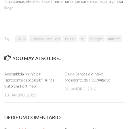
às próximas eleições. Esse é um cenário que parece começar a ganhar
força.
Tags:
2021
Eleições Autárquicas
Política
PS
PS Lagoa
Rumores
YOU MAY ALSO LIKE...
0
0
Assembleia Municipal
David Santos é o novo
‘apresenta espetáculo’ nunca
presidente do PSD/Algarve
visto em Portimão
30 JANEIRO, 2016
18 JANEIRO, 2021
DEIXE UM COMENTÁRIO