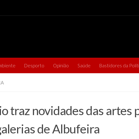
mbiente
Desporto
Opinião
Saúde
Bastidores da Polít
RA
o traz novidades das artes p
galerias de Albufeira