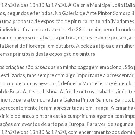
 12h30 e das 13h30 às 17h30. A Galeria Municipal João Bail
s, segundas e feriados. Na Galeria de Arte Pintor Samora 
uma proposta de exposição de pintura intitulada ‘Madames’,
individual fica em cartaz entre 4 e 28 de maio, período onde 
ar no universo criativo da pintora, que este ano é presença
da Bienal de Florença, em outubro. A beleza atípica e a mulh
temas principais desta exposição de pintura.
as criações são baseadas na minha bagagem emocional. São 
estilizadas, mas sempre com algo importante a acrescentar,
 ou no de outras pessoas ”, define Lu Mourelle, que é memb
l de Belas Artes de Lisboa. Além de outros trabalhos inédito
lmente para a temporada na Galeria Pintor Samora Barros, L
ue recentemente foram apresentadas em França, Alemanha 
 início do ano, a pintora está a cumprir uma agenda com imp
pações em eventos de arte pela Europa. Para ver, de segunda
 12h30 e das 13h30 às 17h30, com encerramento aos doming