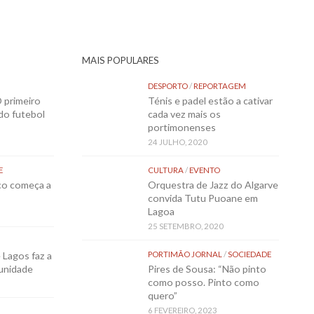
MAIS POPULARES
DESPORTO
/
REPORTAGEM
 primeiro
Ténis e padel estão a cativar
 do futebol
cada vez mais os
portimonenses
24 JULHO, 2020
E
CULTURA
/
EVENTO
sco começa a
Orquestra de Jazz do Algarve
convida Tutu Puoane em
Lagoa
25 SETEMBRO, 2020
Lagos faz a
PORTIMÃO JORNAL
/
SOCIEDADE
munidade
Pires de Sousa: “Não pinto
como posso. Pinto como
quero”
6 FEVEREIRO, 2023