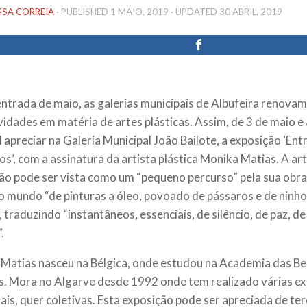
SSA CORREIA
· PUBLISHED
1 MAIO, 2019
· UPDATED
30 ABRIL, 2019
ntrada de maio, as galerias municipais de Albufeira renovam
idades em matéria de artes plásticas. Assim, de 3 de maio e a
l apreciar na Galeria Municipal João Bailote, a exposição ‘Ent
s’, com a assinatura da artista plástica Monika Matias. A art
ão pode ser vista como um “pequeno percurso” pela sua obra,
 mundo “de pinturas a óleo, povoado de pássaros e de ninhos
 traduzindo “instantâneos, essenciais, de silêncio, de paz, de
.
Matias nasceu na Bélgica, onde estudou na Academia das Be
s. Mora no Algarve desde 1992 onde tem realizado várias e
uais, quer coletivas. Esta exposição pode ser apreciada de te