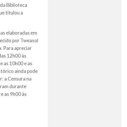
 da Biblioteca
ue titulou a
ias elaboradas em
hecido por Tweasol
. Para apreciar
 das 12h00 às
re as 10h00 e as
stórico ainda pode
r: a Censura na
reram durante
re as 9h00 às