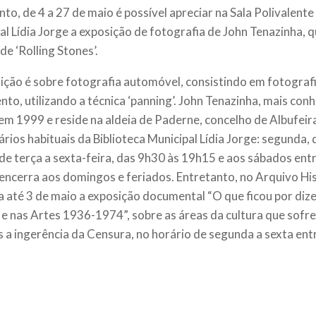
nto, de 4 a 27 de maio é possível apreciar na Sala Polivalente
al Lídia Jorge a exposição de fotografia de John Tenazinha, q
de ‘Rolling Stones’.
ição é sobre fotografia automóvel, consistindo em fotograf
to, utilizando a técnica ‘panning’. John Tenazinha, mais con
em 1999 e reside na aldeia de Paderne, concelho de Albufeira
ários habituais da Biblioteca Municipal Lídia Jorge: segunda,
de terça a sexta-feira, das 9h30 às 19h15 e aos sábados ent
encerra aos domingos e feriados. Entretanto, no Arquivo Hi
ta até 3 de maio a exposição documental “O que ficou por dize
 e nas Artes 1936-1974”, sobre as áreas da cultura que sof
 a ingerência da Censura, no horário de segunda a sexta ent