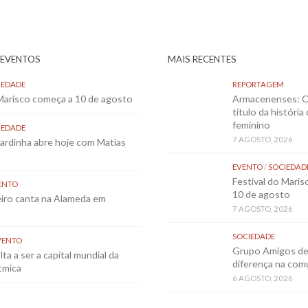
 EVENTOS
MAIS RECENTES
IEDADE
REPORTAGEM
 Marisco começa a 10 de agosto
Armacenenses: O
título da história
feminino
IEDADE
7 AGOSTO, 2026
Sardinha abre hoje com Matias
EVENTO
/
SOCIEDAD
Festival do Mari
ENTO
10 de agosto
eiro canta na Alameda em
7 AGOSTO, 2026
SOCIEDADE
VENTO
Grupo Amigos de 
ta a ser a capital mundial da
diferença na co
tmica
6 AGOSTO, 2026