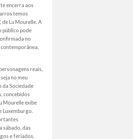
ote encerra aos
Barros temos
 de Lu Mourelle. A
o público pode
 confirmada no
er contemporânea,
personagens reais,
 seja no meu
ro da Sociedade
s, concebidos
u Mourelle exibe
e Luxemburgo.
ortantes
 a sábado, das
os e feriados.