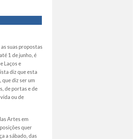
 as suas propostas
té 1 de junho, é
re Laços e
ista diz que esta
 que diz ser um
, de portas e de
 vida ou de
las Artes em
xposições quer
rça a sábado, das