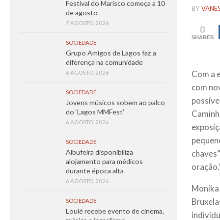
Festival do Marisco começa a 10
BY
VANE
de agosto
7 AGOSTO, 2026
0
SHARES
SOCIEDADE
Grupo Amigos de Lagos faz a
diferença na comunidade
Com a e
6 AGOSTO, 2026
com nov
SOCIEDADE
possíve
Jovens músicos sobem ao palco
do ‘Lagos MMFest’
Caminho
6 AGOSTO, 2026
exposiç
pequeno
SOCIEDADE
Albufeira disponibiliza
chaves”,
alojamento para médicos
oração.”
durante época alta
6 AGOSTO, 2026
Monika 
Bruxela
SOCIEDADE
Loulé recebe evento de cinema,
individ