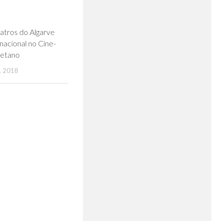
0
atros do Algarve
nacional no Cine-
letano
 2018