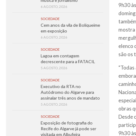
música e jornalismo
9h30 às
6 AGOSTO, 2026
domingo
SOCIEDADE
também 
Cem anos da vila de Boliqueime
mostra 
em exposição
mergulh
6 AGOSTO, 2026
elenco 
SOCIEDADE
são os 
Lagoa em contagem
decrescente para a FATACIL
“Todas 
5 AGOSTO, 2026
embora 
SOCIEDADE
caminho
Executivo da RTA no
Naciona
Autódromo do Algarve para
assinalar três anos de mandato
especia
5 AGOSTO, 2026
obras q
Desde o
SOCIEDADE
Exposição de fotografia do
partici
Recife do Algarve já pode ser
9h30 às
visitada em Albufeira