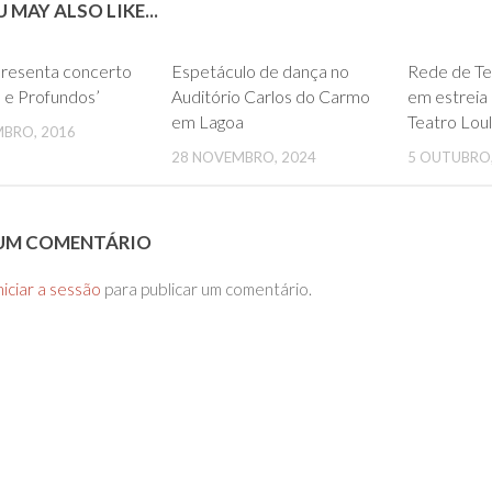
 MAY ALSO LIKE...
0
0
resenta concerto
Espetáculo de dança no
Rede de Te
 e Profundos’
Auditório Carlos do Carmo
em estreia 
em Lagoa
Teatro Lou
MBRO, 2016
28 NOVEMBRO, 2024
5 OUTUBRO,
 UM COMENTÁRIO
niciar a sessão
para publicar um comentário.