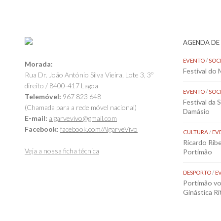
AGENDA DE
EVENTO
/
SOC
Morada:
Festival do
Rua Dr. João António Silva Vieira, Lote 3, 3º
direito / 8400-417 Lagoa
EVENTO
/
SOC
Telemóvel:
967 823 648
Festival da 
(Chamada para a rede móvel nacional)
Damásio
E-mail:
algarvevivo@gmail.com
Facebook:
facebook.com/AlgarveVivo
CULTURA
/
EV
Ricardo Rib
Veja a nossa ficha técnica
Portimão
DESPORTO
/
E
Portimão vol
Ginástica Rí