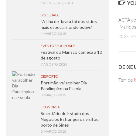
YOU
16 FEVEREIRO, 2023
SOCIEDADE
ACTA ap
“A Ilha de Tavira foi dos sítios
‘Mundos
mais especiais onde estive”
4 MARÇO, 2015
20 SETE
EVENTO
/
SOCIEDADE
Festival do Marisco começa a 10
de agosto
7 AGOSTO, 2026
DEIXE
DESPORTO
Tem de
i
Portimão vai acolher Dia
Paralímpico na Escola
3 MARÇO, 2015
ECONOMIA
Secretário de Estado dos
Negócios Estrangeiros visitou
porto de Sines
3 MARÇO, 2015