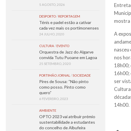
Entreta
5 AGOSTO, 2026
Municip
DESPORTO
/
REPORTAGEM
mostra 
Ténis e padel estão a cativar
cada vez mais os portimonenses
A expos
24 JULHO, 2020
andamen
CULTURA
/
EVENTO
nasceu 
Orquestra de Jazz do Algarve
nos hor
convida Tutu Puoane em Lagoa
25 SETEMBRO, 2020
18h00; 
16h00; 
PORTIMÃO JORNAL
/
SOCIEDADE
ser vis
Pires de Sousa: “Não pinto
como posso. Pinto como
Cultura
quero”
décadas
6 FEVEREIRO, 2023
14h00.
AMBIENTE
OPTO 2023 vai atribuir prémio
sustentabilidade a estudantes
do concelho de Albufeira