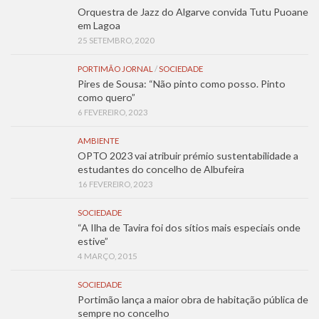
Orquestra de Jazz do Algarve convida Tutu Puoane
em Lagoa
25 SETEMBRO, 2020
PORTIMÃO JORNAL
/
SOCIEDADE
Pires de Sousa: “Não pinto como posso. Pinto
como quero”
6 FEVEREIRO, 2023
AMBIENTE
OPTO 2023 vai atribuir prémio sustentabilidade a
estudantes do concelho de Albufeira
16 FEVEREIRO, 2023
SOCIEDADE
“A Ilha de Tavira foi dos sítios mais especiais onde
estive”
4 MARÇO, 2015
SOCIEDADE
Portimão lança a maior obra de habitação pública de
sempre no concelho