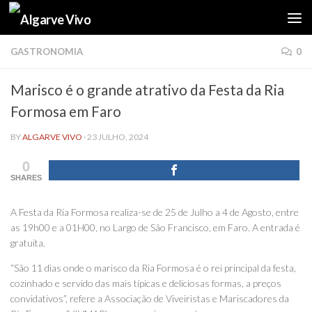
Skip to content
GASTRONOMIA
0
Marisco é o grande atrativo da Festa da Ria
Formosa em Faro
BY
ALGARVE VIVO
·
23 JULHO, 2024
0
SHARES
A Festa da Ria Formosa realiza-se de 25 de Julho a 4 de Agosto, entre
as 19h00 e a 01H00, no Largo de São Francisco, em Faro. A entrada é
gratuita.
“São 11 dias onde o marisco da Ria Formosa é o rei principal da festa,
cozinhado e servido das mais típicas e deliciosas formas, a preços
convidativos”, refere a Associação de Viveiristas e Mariscadores da