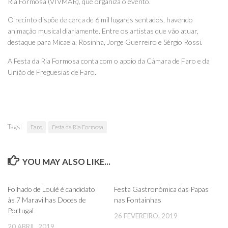
Ria Formosa (VIVMAR), que organiza o evento.
O recinto dispõe de cerca de 6 mil lugares sentados, havendo
animação musical diariamente. Entre os artistas que vão atuar,
destaque para Micaela, Rosinha, Jorge Guerreiro e Sérgio Rossi.
A Festa da Ria Formosa conta com o apoio da Câmara de Faro e da
União de Freguesias de Faro.
Tags:
Faro
Festa da Ria Formosa
YOU MAY ALSO LIKE...
0
0
Folhado de Loulé é candidato
Festa Gastronómica das Papas
às 7 Maravilhas Doces de
nas Fontainhas
Portugal
26 FEVEREIRO, 2019
20 ABRIL, 2019