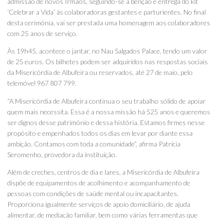
admissão de novos Irmãos, seguindo-se a bênção e entrega do kit
‘Celebrar a Vida’ às colaboradoras gestantes e parturientes. No final
desta cerimónia, vai ser prestada uma homenagem aos colaboradores
com 25 anos de serviço.
Às 19h45, acontece o jantar, no Nau Salgados Palace, tendo um valor
de 25 euros. Os bilhetes podem ser adquiridos nas respostas sociais
da Misericórdia de Albufeira ou reservados, até 27 de maio, pelo
telemóvel 967 807 799.
“A Misericórdia de Albufeira continua o seu trabalho sólido de apoiar
quem mais necessita. Essa é a nossa missão há 525 anos e queremos
ser dignos desse património e dessa história. Estamos firmes nesse
propósito e empenhados todos os dias em levar por diante essa
ambição. Contamos com toda a comunidade”, afirma Patrícia
Seromenho, provedora da instituição.
Além de creches, centros de dia e lares, a Misericórdia de Albufeira
dispõe de equipamentos de acolhimento e acompanhamento de
pessoas com condições de saúde mental ou incapacitantes.
Proporciona igualmente serviços de apoio domiciliário, de ajuda
alimentar, de mediação familiar, bem como várias ferramentas que