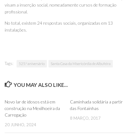
visam a inserção social, nomeadamente cursos de formação
profissional.
No total, existem 24 respostas sociais, organizadas em 13
instalações.
Tags:
525.º aniversário
Santa Casa da Misericórdia de Albufeira
YOU MAY ALSO LIKE...
0
0
Novo lar de idosos está em
Caminhada solidária a partir
construção na Mexilhoeira da
das Fontainhas
Carregação
8 MARÇO, 2017
20 JUNHO, 2024