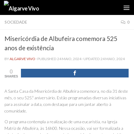
Skip to content
SOCIEDADE
0
Misericórdia de Albufeira comemora 525
anos de existência
BY
ALGARVE VIVO
· PUBLISHED
24 MAIO, 2024
· UPDATED
24 MAIO, 2024
0
SHARES
A Santa Casa da Misericórdia de Albufeira comemora, no dia 31 deste
mês, o seu 525.º aniversário. Estão programadas diversas iniciativas
para assinalar a data, com destaque para um jantar aberto à
comunidade.
O programa contempla a realização de uma eucaristia, na Igreja
Matriz de Albufeira, às 16h00. Nessa ocasião, vai ser formalizada a