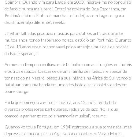
Coimbra. Quando vim para Lagoa, em 2003, inscrevi-me no concurso
de fado e nunca mais parei. Entrei na revista do Boa Esperança, em
Portimão, fui madrinha de marchas, estudei jazz em Lagos e agora
decidi fazer algo diferente”, revela.
Já Vítor Talhadas produziu músicas para outros artistas durante
muitos anos, tendo trabalhado no seu estúdio em Portimão. Durante
12 ou 13 anos era o responsável pelos arranjos musicais da revista
do Boa Esperança.
Ao mesmo tempo, conciliava este trabalho com as atuações em hotéis
e outros espaços. Descende de uma família de músicos, e apesar de
ter nascido na Nazaré, passou a sua infância na África do Sul, vendo o
pai atuar com uma banda em unidades hoteleiras e coletividades em
Joanesburgo.
Foi lá que começou a estudar música, aos 12 anos, tendo tido
diversos professores particulares, inclusive de jazz. “Foi aí que
comecei a ganhar gosto pela harmonia musical”, resume.
Quando voltou a Portugal, em 1984, regressou à sua terra natal, mas
depressa se mudou para o Algarve, onde conheceu Vasco Moura,