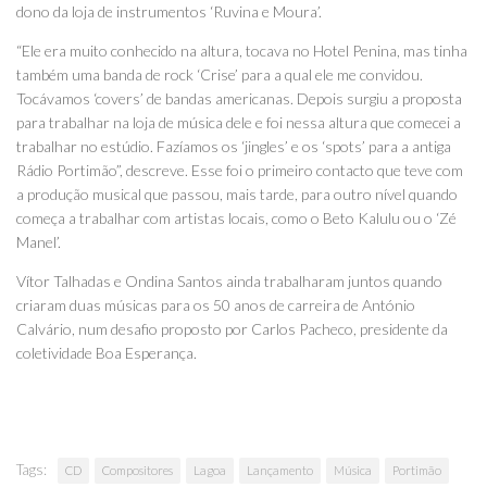
dono da loja de instrumentos ‘Ruvina e Moura’.
“Ele era muito conhecido na altura, tocava no Hotel Penina, mas tinha
também uma banda de rock ‘Crise’ para a qual ele me convidou.
Tocávamos ‘covers’ de bandas americanas. Depois surgiu a proposta
para trabalhar na loja de música dele e foi nessa altura que comecei a
trabalhar no estúdio. Fazíamos os ‘jingles’ e os ‘spots’ para a antiga
Rádio Portimão”, descreve. Esse foi o primeiro contacto que teve com
a produção musical que passou, mais tarde, para outro nível quando
começa a trabalhar com artistas locais, como o Beto Kalulu ou o ‘Zé
Manel’.
Vítor Talhadas e Ondina Santos ainda trabalharam juntos quando
criaram duas músicas para os 50 anos de carreira de António
Calvário, num desafio proposto por Carlos Pacheco, presidente da
coletividade Boa Esperança.
Tags:
CD
Compositores
Lagoa
Lançamento
Música
Portimão