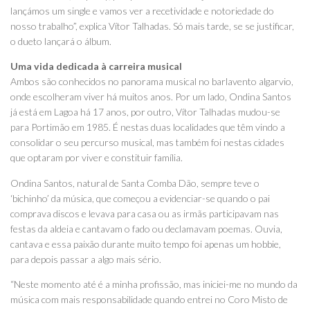
lançámos um single e vamos ver a recetividade e notoriedade do
nosso trabalho”, explica Vítor Talhadas. Só mais tarde, se se justificar,
o dueto lançará o álbum.
Uma vida dedicada à carreira musical
Ambos são conhecidos no panorama musical no barlavento algarvio,
onde escolheram viver há muitos anos. Por um lado, Ondina Santos
já está em Lagoa há 17 anos, por outro, Vítor Talhadas mudou-se
para Portimão em 1985. É nestas duas localidades que têm vindo a
consolidar o seu percurso musical, mas também foi nestas cidades
que optaram por viver e constituir família.
Ondina Santos, natural de Santa Comba Dão, sempre teve o
‘bichinho’ da música, que começou a evidenciar-se quando o pai
comprava discos e levava para casa ou as irmãs participavam nas
festas da aldeia e cantavam o fado ou declamavam poemas. Ouvia,
cantava e essa paixão durante muito tempo foi apenas um hobbie,
para depois passar a algo mais sério.
“Neste momento até é a minha profissão, mas iniciei-me no mundo da
música com mais responsabilidade quando entrei no Coro Misto de