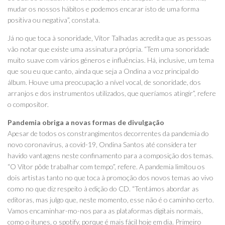
mudar os nossos hábitos e podemos encarar isto de uma forma
positiva ou negativa”, constata.
Já no que toca à sonoridade, Vítor Talhadas acredita que as pessoas
vão notar que existe uma assinatura própria. “Tem uma sonoridade
muito suave com vários géneros e influências. Há, inclusive, um tema
que sou eu que canto, ainda que seja a Ondina a voz principal do
álbum. Houve uma preocupação a nível vocal, de sonoridade, dos
arranjos e dos instrumentos utilizados, que queríamos atingir”, refere
o compositor.
Pandemia obriga a novas formas de divulgação
Apesar de todos os constrangimentos decorrentes da pandemia do
novo coronavírus, a covid-19, Ondina Santos até considera ter
havido vantagens neste confinamento para a composição dos temas.
“O Vítor pôde trabalhar com tempo”, refere. A pandemia limitou os
dois artistas tanto no que toca à promoção dos novos temas ao vivo
como no que diz respeito à edição do CD. “Tentámos abordar as
editoras, mas julgo que, neste momento, esse não é o caminho certo.
Vamos encaminhar-mo-nos para as plataformas digitais normais,
como o itunes, o spotify, porque é mais fácil hoje em dia. Primeiro