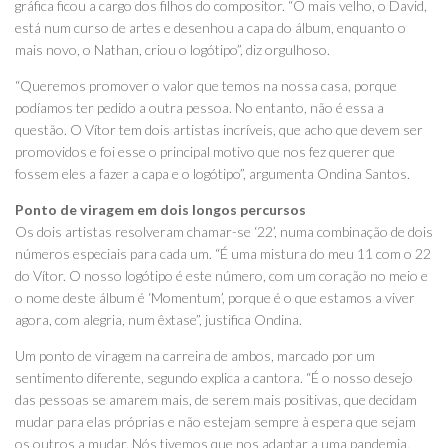
gráfica ficou a cargo dos filhos do compositor. “O mais velho, o David,
está num curso de artes e desenhou a capa do álbum, enquanto o
mais novo, o Nathan, criou o logótipo”, diz orgulhoso.
“Queremos promover o valor que temos na nossa casa, porque
podíamos ter pedido a outra pessoa. No entanto, não é essa a
questão. O Vítor tem dois artistas incríveis, que acho que devem ser
promovidos e foi esse o principal motivo que nos fez querer que
fossem eles a fazer a capa e o logótipo”, argumenta Ondina Santos.
Ponto de viragem em dois longos percursos
Os dois artistas resolveram chamar-se ‘22’, numa combinação de dois
números especiais para cada um. “É uma mistura do meu 11 com o 22
do Vítor. O nosso logótipo é este número, com um coração no meio e
o nome deste álbum é ‘Momentum’, porque é o que estamos a viver
agora, com alegria, num êxtase”, justifica Ondina.
Um ponto de viragem na carreira de ambos, marcado por um
sentimento diferente, segundo explica a cantora. “É o nosso desejo
das pessoas se amarem mais, de serem mais positivas, que decidam
mudar para elas próprias e não estejam sempre à espera que sejam
os outros a mudar. Nós tivemos que nos adaptar a uma pandemia,