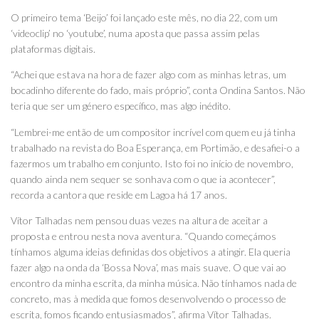
O primeiro tema ‘Beijo’ foi lançado este mês, no dia 22, com um
‘videoclip’ no ‘youtube’, numa aposta que passa assim pelas
plataformas digitais.
“Achei que estava na hora de fazer algo com as minhas letras, um
bocadinho diferente do fado, mais próprio”, conta Ondina Santos. Não
teria que ser um género específico, mas algo inédito.
“Lembrei-me então de um compositor incrível com quem eu já tinha
trabalhado na revista do Boa Esperança, em Portimão, e desafiei-o a
fazermos um trabalho em conjunto. Isto foi no início de novembro,
quando ainda nem sequer se sonhava com o que ia acontecer”,
recorda a cantora que reside em Lagoa há 17 anos.
Vítor Talhadas nem pensou duas vezes na altura de aceitar a
proposta e entrou nesta nova aventura. “Quando começámos
tínhamos alguma ideias definidas dos objetivos a atingir. Ela queria
fazer algo na onda da ‘Bossa Nova’, mas mais suave. O que vai ao
encontro da minha escrita, da minha música. Não tínhamos nada de
concreto, mas à medida que fomos desenvolvendo o processo de
escrita, fomos ficando entusiasmados”, afirma Vítor Talhadas.