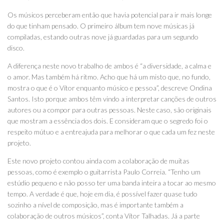
Os músicos perceberam então que havia potencial para ir mais longe
do que tinham pensado. O primeiro álbum tem nove músicas já
compiladas, estando outras nove já guardadas para um segundo
disco.
A diferença neste novo trabalho de ambos é “a diversidade, a calma e
o amor. Mas também há ritmo. Acho que há um misto que, no fundo,
mostra o que é o Vítor enquanto músico e pessoa”, descreve Ondina
Santos. Isto porque ambos têm vindo a interpretar canções de outros
autores ou a compor para outras pessoas. Neste caso, são originais
que mostram a essência dos dois. E consideram que o segredo foi o
respeito mútuo e a entreajuda para melhorar o que cada um fez neste
projeto.
Este novo projeto contou ainda com a colaboração de muitas
pessoas, como é exemplo o guitarrista Paulo Correia. “Tenho um
estúdio pequeno e não posso ter uma banda inteira a tocar ao mesmo
tempo. A verdade é que, hoje em dia, é possível fazer quase tudo
sozinho a nível de composição, mas é importante também a
colaboração de outros músicos”, conta Vítor Talhadas. Já a parte