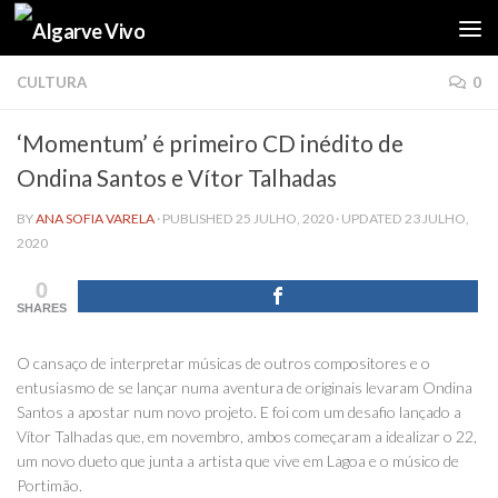
Skip to content
CULTURA
0
‘Momentum’ é primeiro CD inédito de
Ondina Santos e Vítor Talhadas
BY
ANA SOFIA VARELA
· PUBLISHED
25 JULHO, 2020
· UPDATED
23 JULHO,
2020
0
SHARES
O cansaço de interpretar músicas de outros compositores e o
entusiasmo de se lançar numa aventura de originais levaram Ondina
Santos a apostar num novo projeto. E foi com um desafio lançado a
Vítor Talhadas que, em novembro, ambos começaram a idealizar o 22,
um novo dueto que junta a artista que vive em Lagoa e o músico de
Portimão.