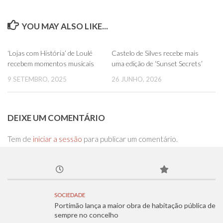
YOU MAY ALSO LIKE...
0
0
‘Lojas com História’ de Loulé
Castelo de Silves recebe mais
recebem momentos musicais
uma edição de ‘Sunset Secrets’
9 SETEMBRO, 2025
26 JUNHO, 2026
DEIXE UM COMENTÁRIO
Tem de
iniciar a sessão
para publicar um comentário.
SOCIEDADE
Portimão lança a maior obra de habitação pública de
sempre no concelho