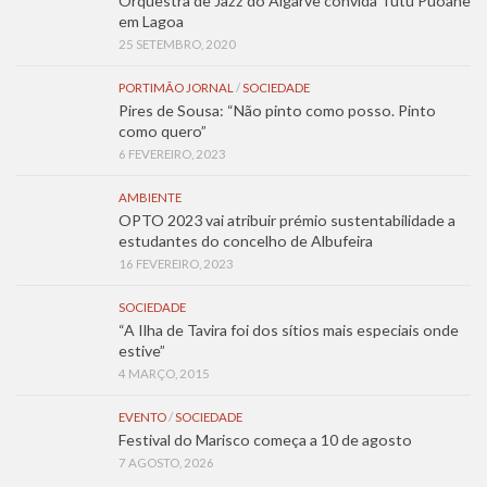
Orquestra de Jazz do Algarve convida Tutu Puoane
em Lagoa
25 SETEMBRO, 2020
PORTIMÃO JORNAL
/
SOCIEDADE
Pires de Sousa: “Não pinto como posso. Pinto
como quero”
6 FEVEREIRO, 2023
AMBIENTE
OPTO 2023 vai atribuir prémio sustentabilidade a
estudantes do concelho de Albufeira
16 FEVEREIRO, 2023
SOCIEDADE
“A Ilha de Tavira foi dos sítios mais especiais onde
estive”
4 MARÇO, 2015
EVENTO
/
SOCIEDADE
Festival do Marisco começa a 10 de agosto
7 AGOSTO, 2026