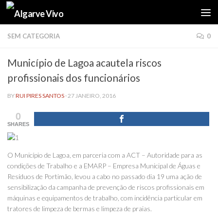
Skip to content
SEM CATEGORIA
0
Município de Lagoa acautela riscos
profissionais dos funcionários
BY
RUI PIRES SANTOS
·
27 JANEIRO, 2016
0
SHARES
O Município de Lagoa, em parceria com a ACT – Autoridade para as
condições de Trabalho e a EMARP – Empresa Municipal de Águas e
Resíduos de Portimão, levou a cabo no passado dia 19 uma ação de
sensibilização da campanha de prevenção de riscos profissionais em
máquinas e equipamentos de trabalho, com incidência particular em
tratores de limpeza de bermas e limpeza de praias.