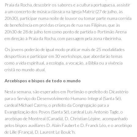
Praia da Rocha, descobrir os sabores e a cultura portuguesa, assistir
a um concerto de música clássica na Igreja Matriz (27 de julho, às
20h30), participar numa noite de louvor ou tomar parte numa corrida
de beneficência em prol das crianças de rua nas Filipinas, que às
20h30 de 28 de julho tem como ponto de partida o Portimão Arena
em direção à Praia da Rocha, com passagem pela zona ribeirinha.
Os jovens poderão de igual modo praticar mais de 25 modalidades
desportivas e participar em 30 workshops, que abordarão temas
como a vida espiritual, a ecologia, a vocação, a Bíblia ou a vivência
cristã no mundo atual.
Arcebispos e bispos de todo o mundo
Nesta semana, são esperados em Portimão o prefeito do Dicastério
para o Serviço do Desenvolvimento Humano Integral (Santa Sé),
cardeal Michael Czerny, o prefeito da Congregação para a
Evangelização dos Povos (Santa Sé), cardeal Luis Antonio Tagle, o
arcebispo de Montreal (Canadá), D. Christian Lépine, acompanhado
pelos bispos auxiliares D. Alain Faubert e D. Franck Léo, e o arcebispo
de Lille (França), D. Laurent Le Boulc’h.