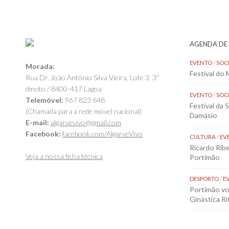
AGENDA DE
EVENTO
/
SOC
Morada:
Festival do
Rua Dr. João António Silva Vieira, Lote 3, 3º
direito / 8400-417 Lagoa
EVENTO
/
SOC
Telemóvel:
967 823 648
Festival da 
(Chamada para a rede móvel nacional)
Damásio
E-mail:
algarvevivo@gmail.com
Facebook:
facebook.com/AlgarveVivo
CULTURA
/
EV
Ricardo Rib
Veja a nossa ficha técnica
Portimão
DESPORTO
/
E
Portimão vol
Ginástica Rí