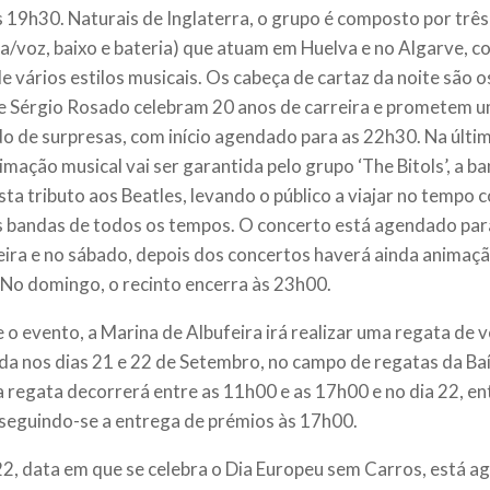
s 19h30. Naturais de Inglaterra, o grupo é composto por trê
ra/voz, baixo e bateria) que atuam em Huelva e no Algarve, 
e vários estilos musicais. Os cabeça de cartaz da noite são 
e Sérgio Rosado celebram 20 anos de carreira e prometem 
o de surpresas, com início agendado para as 22h30. Na últi
nimação musical vai ser garantida pelo grupo ‘The Bitols’, a 
sta tributo aos Beatles, levando o público a viajar no tempo
 bandas de todos os tempos. O concerto está agendado par
eira e no sábado, depois dos concertos haverá ainda animaçã
 No domingo, o recinto encerra às 23h00.
 o evento, a Marina de Albufeira irá realizar uma regata de v
da nos dias 21 e 22 de Setembro, no campo de regatas da Baí
 a regata decorrerá entre as 11h00 e as 17h00 e no dia 22, en
seguindo-se a entrega de prémios às 17h00.
22, data em que se celebra o Dia Europeu sem Carros, está 