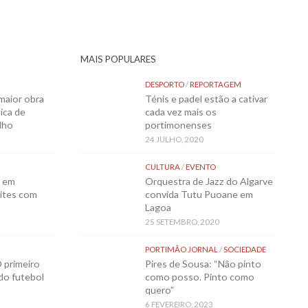
MAIS POPULARES
DESPORTO
/
REPORTAGEM
maior obra
Ténis e padel estão a cativar
ica de
cada vez mais os
lho
portimonenses
24 JULHO, 2020
CULTURA
/
EVENTO
o em
Orquestra de Jazz do Algarve
ites com
convida Tutu Puoane em
Lagoa
25 SETEMBRO, 2020
PORTIMÃO JORNAL
/
SOCIEDADE
 primeiro
Pires de Sousa: “Não pinto
 do futebol
como posso. Pinto como
quero”
6 FEVEREIRO, 2023