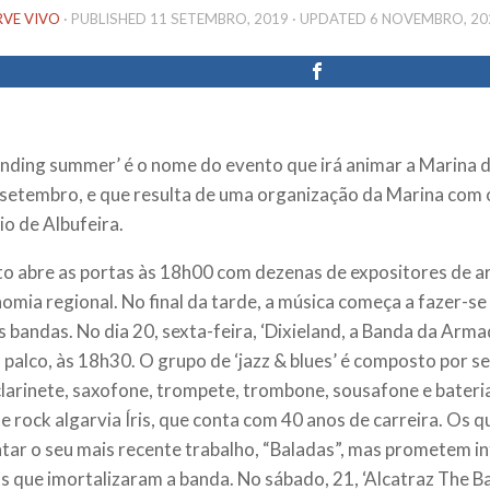
RVE VIVO
· PUBLISHED
11 SETEMBRO, 2019
· UPDATED
6 NOVEMBRO, 20
nding summer’ é o nome do evento que irá animar a Marina d
 setembro, e que resulta de uma organização da Marina com 
io de Albufeira.
to abre as portas às 18h00 com dezenas de expositores de a
omia regional. No final da tarde, a música começa a fazer-se 
s bandas. No dia 20, sexta-feira, ‘Dixieland, a Banda da Armad
o palco, às 18h30. O grupo de ‘
jazz & blues’
é composto por se
larinete, saxofone, trompete, trombone, sousafone e bateri
e rock algarvia Íris, que conta com 40 anos de carreira. Os
tar o seu mais recente trabalho, “Baladas”, mas prometem in
os que imortalizaram a banda. No sábado, 21, ‘Alcatraz The 