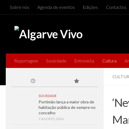
Sobre nós
Agenda de eventos
Edições
Contactos
Skip to content
Reportagem
Sociedade
Entrevista
Cultura
A
CULTU
SOCIEDADE
‘Ne
Portimão lança a maior obra de
habitação pública de sempre no
concelho
Mar
7 AGOSTO, 2026