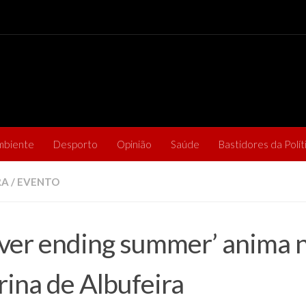
mbiente
Desporto
Opinião
Saúde
Bastidores da Polít
RA
/
EVENTO
ver ending summer’ anima n
ina de Albufeira