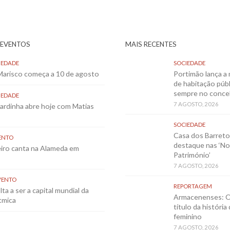
 EVENTOS
MAIS RECENTES
IEDADE
SOCIEDADE
 Marisco começa a 10 de agosto
Portimão lança a 
de habitação públ
sempre no conce
IEDADE
7 AGOSTO, 2026
Sardinha abre hoje com Matias
SOCIEDADE
Casa dos Barret
ENTO
destaque nas ‘No
eiro canta na Alameda em
Património’
7 AGOSTO, 2026
VENTO
REPORTAGEM
ta a ser a capital mundial da
Armacenenses: O
tmica
título da história
feminino
7 AGOSTO, 2026