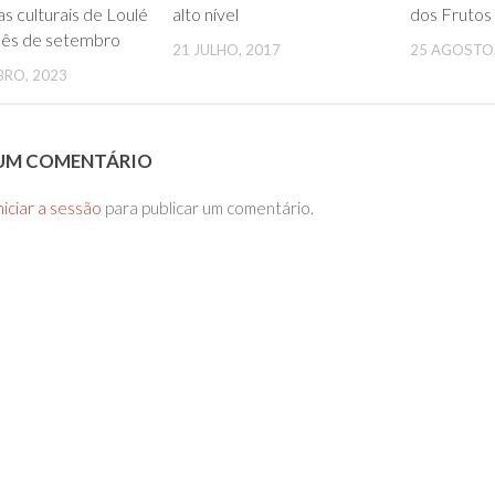
s culturais de Loulé
alto nível
dos Frutos
mês de setembro
21 JULHO, 2017
25 AGOSTO,
BRO, 2023
 UM COMENTÁRIO
niciar a sessão
para publicar um comentário.