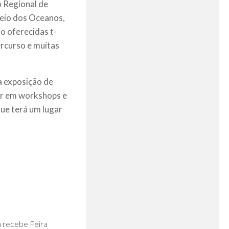
o Regional de
seio dos Oceanos,
o oferecidas t-
ercurso e muitas
a exposição de
par em workshops e
que terá um lugar
0
a recebe Feira