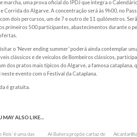
 e marcha, uma prova oficial do IPDJ que integra o Calendári
e Corrida do Algarve. A concentração será às 9h00, no Pas
 com dois percursos, um de 7 e outro de 11 quilómetros. Serã
aos primeiros 500 participantes, abastecimentos durante o p
ofertas.
sitar o ‘Never ending summer’ poderá ainda contemplar um
eis clássicos e de veículos de Bombeiros clássicos, partici
um dos pratos mais típicos do Algarve, a famosa cataplana, 
l neste evento com o Festival da Cataplana.
da é gratuita.
 MAY ALSO LIKE...
0
0
e Reis’ é uma das
Al-Buhera propõe cartaz de
Alcantarilh