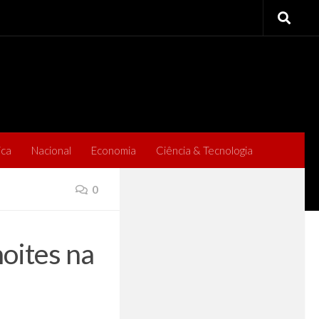
ica
Nacional
Economia
Ciência & Tecnologia
0
oites na