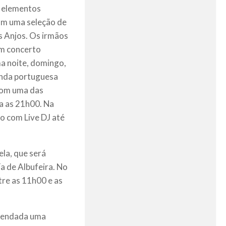
s elementos
com uma seleção de
os Anjos. Os irmãos
um concerto
ma noite, domingo,
banda portuguesa
 com uma das
a as 21h00. Na
o com Live DJ até
ela, que será
a de Albufeira. No
tre as 11h00 e as
agendada uma