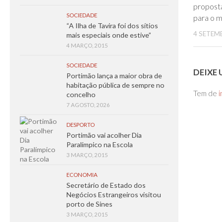
proposta
SOCIEDADE
para o 
“A Ilha de Tavira foi dos sítios
4 SETEM
mais especiais onde estive”
4 MARÇO, 2015
SOCIEDADE
DEIXE
Portimão lança a maior obra de
habitação pública de sempre no
Tem de
i
concelho
7 AGOSTO, 2026
DESPORTO
Portimão vai acolher Dia
Paralímpico na Escola
3 MARÇO, 2015
ECONOMIA
Secretário de Estado dos
Negócios Estrangeiros visitou
porto de Sines
3 MARÇO, 2015