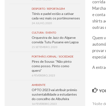
corrida
Marcha 
DESPORTO
/
REPORTAGEM
Ténis e padel estão a cativar
e conta
cada vez mais os portimonenses
shirts 
24 JULHO, 2020
outras 
CULTURA
/
EVENTO
Quem vi
Orquestra de Jazz do Algarve
convida Tutu Puoane em Lagoa
automóv
25 SETEMBRO, 2020
provar 
especia
PORTIMÃO JORNAL
/
SOCIEDADE
Pires de Sousa: “Não pinto
como posso. Pinto como
A entra
quero”
6 FEVEREIRO, 2023
AMBIENTE
OPTO 2023 vai atribuir prémio
YOU
sustentabilidade a estudantes
do concelho de Albufeira
‘Noite d
16 FEVEREIRO, 2023