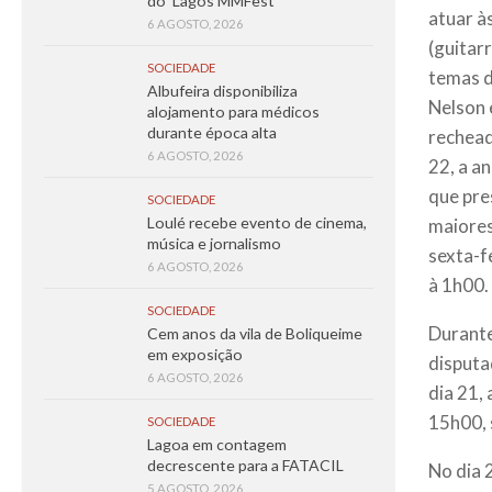
do ‘Lagos MMFest’
atuar à
6 AGOSTO, 2026
(guitar
SOCIEDADE
temas d
Albufeira disponibiliza
Nelson 
alojamento para médicos
durante época alta
rechead
6 AGOSTO, 2026
22, a a
que pre
SOCIEDADE
Loulé recebe evento de cinema,
maiores
música e jornalismo
sexta-f
6 AGOSTO, 2026
à 1h00.
SOCIEDADE
Durante
Cem anos da vila de Boliqueime
em exposição
disputa
6 AGOSTO, 2026
dia 21,
15h00, 
SOCIEDADE
Lagoa em contagem
decrescente para a FATACIL
No dia 
5 AGOSTO, 2026