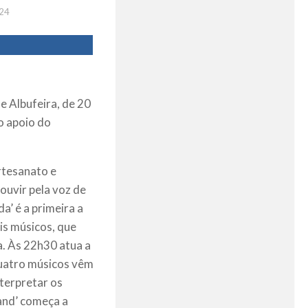
24
e Albufeira, de 20
o apoio do
rtesanato e
ouvir pela voz de
a’ é a primeira a
is músicos, que
a. Às 22h30 atua a
 quatro músicos vêm
terpretar os
Band’ começa a