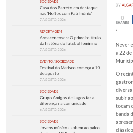
SOCIEDADE
BY
ALGA
Casa dos Barreto em destaque
nas ‘Noites com Património’
0
7 AGOSTO, 2026
SHARES
‘
REPORTAGEM
Armacenenses: O primeiro título
da história do futebol feminino
Never e
7 AGOSTO, 2026
a 22 de
Municíp
EVENTO
/
SOCIEDADE
Festival do Marisco começa a 10
O recin
de agosto
7 AGOSTO, 2026
gastron
diversa
SOCIEDADE
subir a
Grupo Amigos de Lagos faz a
diferença na comunidade
tocam c
6 AGOSTO, 2026
banda d
apresen
SOCIEDADE
Jovens músicos sobem ao palco
clássic