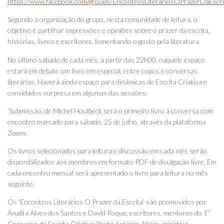
https://www.facebook.com/groups/EncontrosLiterariosOPrazerDaEscri
Segundo a organização do grupo, nesta comunidade de leitura, o
objetivo é partilhar impressões e opiniões sobre o prazer da escrita,
histórias, livros e escritores, fomentando o gosto pela literatura.
No último sábado de cada mês, a partir das 22h00, naquele espaço
estará em debate um livro em especial, entre copos e conversas
literárias. Haverá ainda espaço para dinâmicas de Escrita Criativa e
convidados surpresa em algumas das sessões.
‘Submissão’, de Michel Houlbeck será o primeiro livro à conversa com
encontro marcado para sábado, 25 de julho, através da plataforma
Zoom.
Os livros selecionados para leitura e discussão em cada mês serão
disponibilizados aos membros em formato PDF de divulgação livre. Em
cada encontro mensal será apresentado o livro para leitura no mês
seguinte.
Os ‘Encontros Literários O Prazer da Escrita’ são promovidos por
Analita Alves dos Santos e David Roque, escritores, mentores do 1º
Concurso de Escrita Criativa Poeta António Aleixo, iniciativa