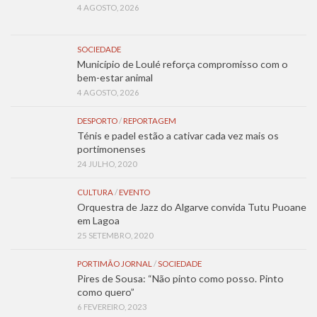
4 AGOSTO, 2026
SOCIEDADE
Município de Loulé reforça compromisso com o
bem-estar animal
4 AGOSTO, 2026
DESPORTO
/
REPORTAGEM
Ténis e padel estão a cativar cada vez mais os
portimonenses
24 JULHO, 2020
CULTURA
/
EVENTO
Orquestra de Jazz do Algarve convida Tutu Puoane
em Lagoa
25 SETEMBRO, 2020
PORTIMÃO JORNAL
/
SOCIEDADE
Pires de Sousa: “Não pinto como posso. Pinto
como quero”
6 FEVEREIRO, 2023