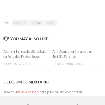
Tags:
Encontros
Literatura
Virtual
YOU MAY ALSO LIKE...
0
0
Alcantarilha recebe 22ª edição
Ana Gomes será oradora na
da Feira dos Frutos Secos
Tertúlia Farense
31 AGOSTO, 2025
26 NOVEMBRO, 2019
DEIXE UM COMENTÁRIO
Tem de
iniciar a sessão
para publicar um comentário.