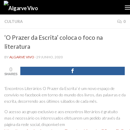
Skip to content
CULTURA
0
‘O Prazer da Escrita’ coloca o foco na
literatura
BY
ALGARVE VIVO
·
29 JUNHO, 2020
0
SHARES
‘Encontros Literários O Prazer da Escrita’ é um novo espaço de
convívio no facebook em torno do mundo dos livros, das palavras e da
escrita, decorrendo aos últimos sábados de cada mês.
O acesso ao grupo exclusivo e aos encontros literários é gratuito
mas é necessário os interessados efetuarem um pedido através da
página da rede social, disponível em