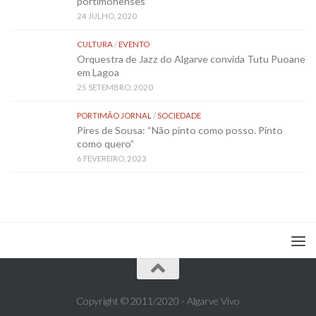
portimonenses
24 JULHO, 2020
CULTURA
/
EVENTO
Orquestra de Jazz do Algarve convida Tutu Puoane
em Lagoa
25 SETEMBRO, 2020
PORTIMÃO JORNAL
/
SOCIEDADE
Pires de Sousa: “Não pinto como posso. Pinto
como quero”
6 FEVEREIRO, 2023
Copyright © 2011/2020 - Algarve Vivo