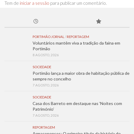
Tem de
iniciar a sessão
para publicar um comentário.
PORTIMÃO JORNAL
/
REPORTAGEM
Voluntários mantêm viva a tradição da faina em
Portimão
8 AGOSTO, 2026
SOCIEDADE
Portimão lança a maior obra de habitação pública de
sempre no concelho
7 AGOSTO, 2026
SOCIEDADE
Casa dos Barreto em destaque nas ‘Noites com
Património’
7 AGOSTO, 2026
REPORTAGEM
Armacenenses: O primeiro título da história do