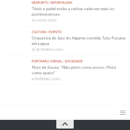
DESPORTO
/
REPORTAGEM
Ténis e padel estão a cativar cada vez mais os
portimonenses
24 JULHO, 2020
CULTURA
/
EVENTO
Orquestra de Jazz do Algarve convida Tutu Puoane
em Lagoa
25 SETEMBRO, 2020
PORTIMÃO JORNAL
/
SOCIEDADE
Pires de Sousa: “Não pinto como posso. Pinto
como quero”
6 FEVEREIRO, 2023