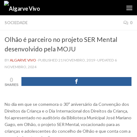
Skip to content
SOCIEDADE
0
Olhão é parceiro no projeto SER Mental
desenvolvido pela MOJU
BY
ALGARVE VIVO
· PUBLISHED
21 NOVEMBRO, 2019
· UPDATED
6
NOVEMBRO, 2024
0
SHARES
No dia em que se comemora o 30º aniversário da Convenção dos
Direitos da Criança e o Dia Internacional dos Direitos da Criança,
foi apresentado no auditório da Biblioteca Municipal José Mariano
Gago, em Olhão, o projeto SER Mental, vocacionado para as
crianças e adolescentes do concelho de Olhão e que conta com a