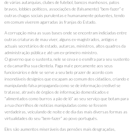
de várias autarquias, clubes de futebol, bancos manhosos, patos
bravos, lobbies políticos, associações de (falsamente) “bem-fazer” e
outras chagas sociais purulentas e humanamente poluentes, tendo
em comum viverem agarradas às franjas do Estado.
A corrupção mina as suas bases onde se encontram indiciadas entre
outras criaturas de mau viver, alguns ex-magistrados, antigos e
actuais secretários de estado, autarcas, ministros, altos quadros da
administração pública e até um ex-primeiro ministro.
O governo que o sustenta, nele se ceva e o esmifra para seu sustento
e da camarilha sua clientela. Paga mal e porcamente aos seus
funcionários e dele se serve a seu belo prazer de acordo com
insondáveis desígnios que escapam ao comum dos cidadãos, criando e
manipulando falsa propaganda como se de informação credível se
tratasse, através de órgãos de informação domesticados e
“alimentados como burros a pão de ló” ao seu serviço que botam para
a rua chorrilhos de notícias manipuladas como se fossem
verdadeiras, veiculando de noite e de dia das mais diversas formas as
virtualidades do seu “bem-fazer” ao povo português.
Eles são aumentos miseráveis das pensões mais desgraçadas,