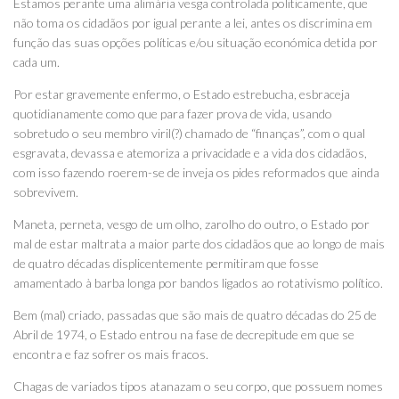
Estamos perante uma alimária vesga controlada politicamente, que
não toma os cidadãos por igual perante a lei, antes os discrimina em
função das suas opções políticas e/ou situação económica detida por
cada um.
Por estar gravemente enfermo, o Estado estrebucha, esbraceja
quotidianamente como que para fazer prova de vida, usando
sobretudo o seu membro viril(?) chamado de “finanças”, com o qual
esgravata, devassa e atemoriza a privacidade e a vida dos cidadãos,
com isso fazendo roerem-se de inveja os pides reformados que ainda
sobrevivem.
Maneta, perneta, vesgo de um olho, zarolho do outro, o Estado por
mal de estar maltrata a maior parte dos cidadãos que ao longo de mais
de quatro décadas displicentemente permitiram que fosse
amamentado à barba longa por bandos ligados ao rotativismo político.
Bem (mal) criado, passadas que são mais de quatro décadas do 25 de
Abril de 1974, o Estado entrou na fase de decrepitude em que se
encontra e faz sofrer os mais fracos.
Chagas de variados tipos atanazam o seu corpo, que possuem nomes