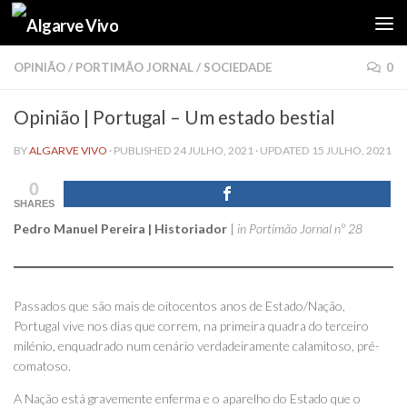
Skip to content
OPINIÃO
/
PORTIMÃO JORNAL
/
SOCIEDADE
0
Opinião | Portugal – Um estado bestial
BY
ALGARVE VIVO
· PUBLISHED
24 JULHO, 2021
· UPDATED
15 JULHO, 2021
0
SHARES
Pedro Manuel Pereira | Historiador
|
in Portimão Jornal nº 28
Passados que são mais de oitocentos anos de Estado/Nação,
Portugal vive nos dias que correm, na primeira quadra do terceiro
milénio, enquadrado num cenário verdadeiramente calamitoso, pré-
comatoso.
A Nação está gravemente enferma e o aparelho do Estado que o