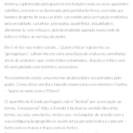
domina, capitaneado pelo governo em funções mais os seus apoiantes
satélites, encontra-se dominado pela partidarite feroz, corroído por
bandos de gente de mau carácter, carcomido pela corrupção endémica,
pela venalidade, canalhice, psicopatia, quadrilhice, boçalidade e,
afirmemo-lo sem rebuços, pela bestialidade apoiada numa rede de
bufos e chibos ao serviço do poder.
Ele é vê-los nas redes sociais… Quem criticar o governo, os
“geringonços”, saltam-lhe em cima uma dúzia de criaturas camufladas
atrás de avatares, que, como lobos esfaimados, atacam o crítico sem
dó nem piedade com instintos assassinos.
Possivelmente existe uma enorme alcateia deles assalariados pelo
poder. Como disse um dia o falecido empresário e ex-ministro Coelho:
– “quem se mete com o PS leva”.
O aparelho do Estado português não é “bestial” por associação ao
termo, “excepcional”. Não, o Estado é bestial no sentido literal do
termo, ou seja, uma besta, neste caso, rectangular, de acordo com a
sua configuração geográfica e assim actua perante todos e cada um: –
forte com os fracos e fraco com os fortes.