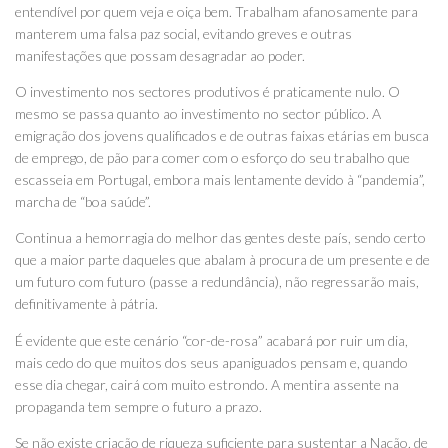
entendível por quem veja e oiça bem. Trabalham afanosamente para
manterem uma falsa paz social, evitando greves e outras
manifestações que possam desagradar ao poder.
O investimento nos sectores produtivos é praticamente nulo. O
mesmo se passa quanto ao investimento no sector público. A
emigração dos jovens qualificados e de outras faixas etárias em busca
de emprego, de pão para comer com o esforço do seu trabalho que
escasseia em Portugal, embora mais lentamente devido à “pandemia”,
marcha de “boa saúde”.
Continua a hemorragia do melhor das gentes deste país, sendo certo
que a maior parte daqueles que abalam à procura de um presente e de
um futuro com futuro (passe a redundância), não regressarão mais,
definitivamente à pátria.
É evidente que este cenário “cor-de-rosa” acabará por ruir um dia,
mais cedo do que muitos dos seus apaniguados pensam e, quando
esse dia chegar, cairá com muito estrondo. A mentira assente na
propaganda tem sempre o futuro a prazo.
Se não existe criação de riqueza suficiente para sustentar a Nação, de