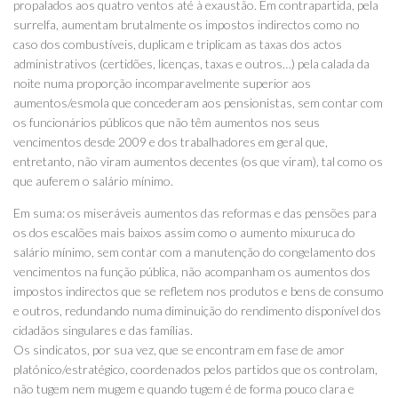
propalados aos quatro ventos até à exaustão. Em contrapartida, pela
surrelfa, aumentam brutalmente os impostos indirectos como no
caso dos combustíveis, duplicam e triplicam as taxas dos actos
administrativos (certidões, licenças, taxas e outros…) pela calada da
noite numa proporção incomparavelmente superior aos
aumentos/esmola que concederam aos pensionistas, sem contar com
os funcionários públicos que não têm aumentos nos seus
vencimentos desde 2009 e dos trabalhadores em geral que,
entretanto, não viram aumentos decentes (os que viram), tal como os
que auferem o salário mínimo.
Em suma: os miseráveis aumentos das reformas e das pensões para
os dos escalões mais baixos assim como o aumento mixuruca do
salário mínimo, sem contar com a manutenção do congelamento dos
vencimentos na função pública, não acompanham os aumentos dos
impostos indirectos que se refletem nos produtos e bens de consumo
e outros, redundando numa diminuição do rendimento disponível dos
cidadãos singulares e das famílias.
Os sindicatos, por sua vez, que se encontram em fase de amor
platónico/estratégico, coordenados pelos partidos que os controlam,
não tugem nem mugem e quando tugem é de forma pouco clara e