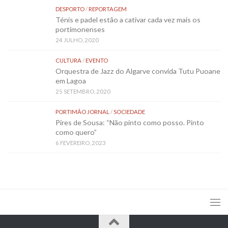
DESPORTO
/
REPORTAGEM
Ténis e padel estão a cativar cada vez mais os
portimonenses
24 JULHO, 2020
CULTURA
/
EVENTO
Orquestra de Jazz do Algarve convida Tutu Puoane
em Lagoa
25 SETEMBRO, 2020
PORTIMÃO JORNAL
/
SOCIEDADE
Pires de Sousa: “Não pinto como posso. Pinto
como quero”
6 FEVEREIRO, 2023