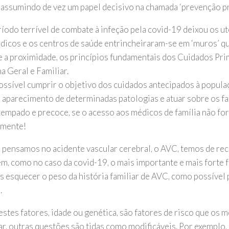
 assumindo de vez um papel decisivo na chamada ‘prevenção pr
ríodo terrível de combate à infeção pela covid-19 deixou os u
dicos e os centros de saúde entrincheiraram-se em ‘muros’ que
e a proximidade, os princípios fundamentais dos Cuidados Pri
a Geral e Familiar.
ossível cumprir o objetivo dos cuidados antecipados à popula
e aparecimento de determinadas patologias e atuar sobre os fa
empado e precoce, se o acesso aos médicos de família não fo
emente!
pensamos no acidente vascular cerebral, o AVC, temos de rec
m, como no caso da covid-19, o mais importante e mais forte f
 esquecer o peso da história familiar de AVC, como possível 
.
estes fatores, idade ou genética, são fatores de risco que os
ar, outras questões são tidas como modificáveis. Por exemplo,