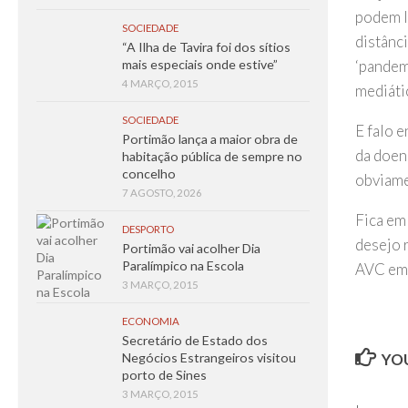
podem l
SOCIEDADE
distânci
“A Ilha de Tavira foi dos sítios
mais especiais onde estive”
‘pandem
4 MARÇO, 2015
mediáti
SOCIEDADE
E falo e
Portimão lança a maior obra de
da doen
habitação pública de sempre no
concelho
obviame
7 AGOSTO, 2026
Fica em
DESPORTO
desejo 
Portimão vai acolher Dia
Paralímpico na Escola
AVC em 
3 MARÇO, 2015
ECONOMIA
Secretário de Estado dos
Negócios Estrangeiros visitou
YOU
porto de Sines
3 MARÇO, 2015