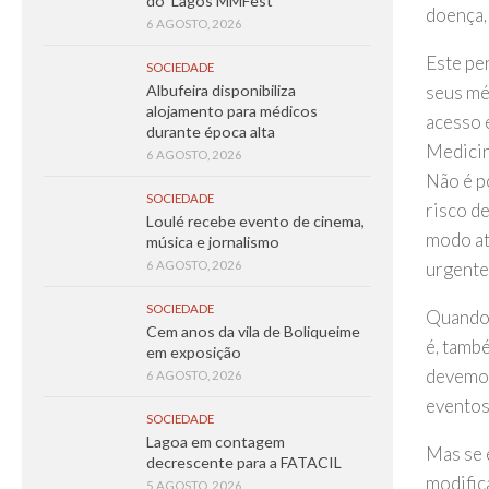
do ‘Lagos MMFest’
doença,
6 AGOSTO, 2026
Este pe
SOCIEDADE
seus mé
Albufeira disponibiliza
alojamento para médicos
acesso 
durante época alta
Medicin
6 AGOSTO, 2026
Não é p
SOCIEDADE
risco d
Loulé recebe evento de cinema,
modo at
música e jornalismo
urgent
6 AGOSTO, 2026
SOCIEDADE
Quando 
Cem anos da vila de Boliqueime
é, també
em exposição
devemos
6 AGOSTO, 2026
eventos
SOCIEDADE
Lagoa em contagem
Mas se 
decrescente para a FATACIL
modific
5 AGOSTO, 2026