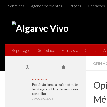
Sobre nós
Agenda de eventos
Edições
Contactos
Skip to content
Reportagem
Sociedade
Entrevista
Cultura
A
OPINIÃ
SOCIEDADE
Opi
Portimão lança a maior obra de
habitação pública de sempre no
concelho
Méd
7 AGOSTO, 2026