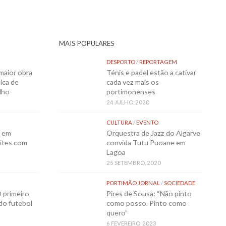
MAIS POPULARES
DESPORTO
/
REPORTAGEM
maior obra
Ténis e padel estão a cativar
ica de
cada vez mais os
lho
portimonenses
24 JULHO, 2020
CULTURA
/
EVENTO
o em
Orquestra de Jazz do Algarve
ites com
convida Tutu Puoane em
Lagoa
25 SETEMBRO, 2020
PORTIMÃO JORNAL
/
SOCIEDADE
 primeiro
Pires de Sousa: “Não pinto
 do futebol
como posso. Pinto como
quero”
6 FEVEREIRO, 2023