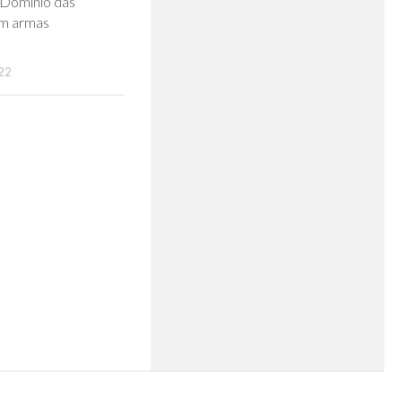
 Domínio das
m armas
22