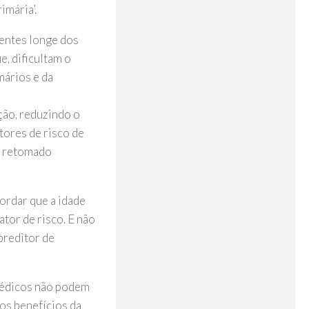
imária’.
tentes longe dos
, dificultam o
mários e da
ção, reduzindo o
tores de risco de
r retomado
ordar que a idade
ator de risco. E não
preditor de
 médicos não podem
 os benefícios da