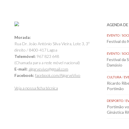
AGENDA DE
EVENTO
/
SOC
Morada:
Festival do
Rua Dr. João António Silva Vieira, Lote 3, 3º
direito / 8400-417 Lagoa
EVENTO
/
SOC
Telemóvel:
967 823 648
Festival da 
(Chamada para a rede móvel nacional)
Damásio
E-mail:
algarvevivo@gmail.com
Facebook:
facebook.com/AlgarveVivo
CULTURA
/
EV
Ricardo Rib
Veja a nossa ficha técnica
Portimão
DESPORTO
/
E
Portimão vol
Ginástica Rí