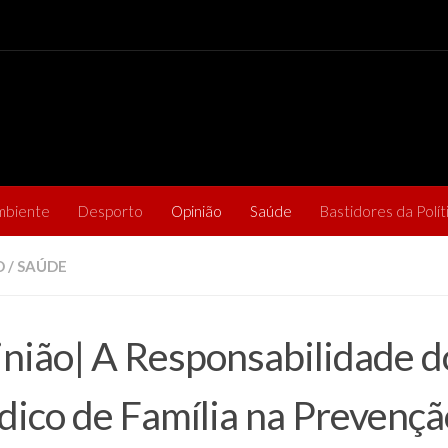
mbiente
Desporto
Opinião
Saúde
Bastidores da Polít
O
/
SAÚDE
nião| A Responsabilidade d
ico de Família na Prevençã