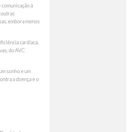
de comunicação à
 outras
osas, embora menos
ficiência cardíaca,
vas, do AVC
 um sonho e um
ontra a doença e o
0