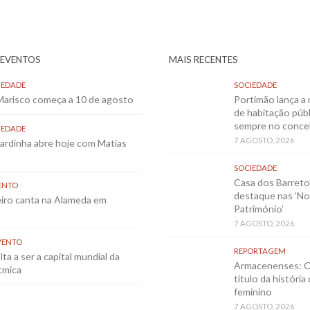
 EVENTOS
MAIS RECENTES
IEDADE
SOCIEDADE
 Marisco começa a 10 de agosto
Portimão lança a 
de habitação públ
sempre no conce
IEDADE
7 AGOSTO, 2026
Sardinha abre hoje com Matias
SOCIEDADE
Casa dos Barret
ENTO
destaque nas ‘No
eiro canta na Alameda em
Património’
7 AGOSTO, 2026
VENTO
REPORTAGEM
ta a ser a capital mundial da
Armacenenses: O
tmica
título da história
feminino
7 AGOSTO, 2026