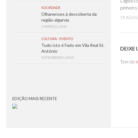
Lagoa c
pinheiro
SOCIEDADE
Olhanenses à descoberta da
19 AGOS
região algarvia
3 MARÇO, 2015
CULTURA
/
EVENTO
Tudo isto é Fado em Vila Real St.
DEIXE
António
20 FEVEREIRO, 2015
Tem de
i
EDIÇÃO MAIS RECENTE