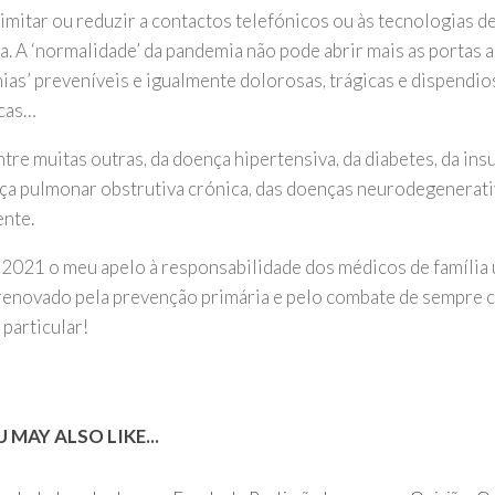
imitar ou reduzir a contactos telefónicos ou às tecnologias 
a. A ‘normalidade’ da pandemia não pode abrir mais as portas a
ias’ preveníveis e igualmente dolorosas, trágicas e dispendi
cas…
ntre muitas outras, da doença hipertensiva, da diabetes, da insu
ça pulmonar obstrutiva crónica, das doenças neurodegenerati
nte.
 2021 o meu apelo à responsabilidade dos médicos de família
renovado pela prevenção primária e pelo combate de sempre c
particular!
 MAY ALSO LIKE...
0
0