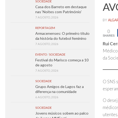
SOCIEDADE
AV
Casa dos Barreto em destaque
nas ‘Noites com Património’
7 AGOSTO, 2026
BY
ALGA
REPORTAGEM
0
Armacenenses: O primeiro título
SHARES
da história do futebol feminino
Rui Ce
7 AGOSTO, 2026
Médico 
EVENTO
/
SOCIEDADE
da Soci
Festival do Marisco começa a 10
de agosto
7 AGOSTO, 2026
O SNS s
SOCIEDADE
Grupo Amigos de Lagos faz a
esperam
diferença na comunidade
6 AGOSTO, 2026
O desej
médicos
SOCIEDADE
Jovens músicos sobem ao palco
utentes