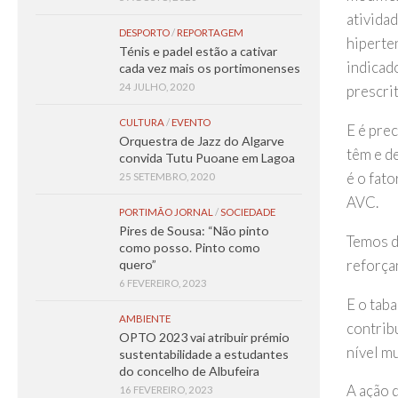
ativida
DESPORTO
/
REPORTAGEM
hiperte
Ténis e padel estão a cativar
indicad
cada vez mais os portimonenses
24 JULHO, 2020
prescrit
CULTURA
/
EVENTO
E é prec
Orquestra de Jazz do Algarve
têm e d
convida Tutu Puoane em Lagoa
é o fato
25 SETEMBRO, 2020
AVC.
PORTIMÃO JORNAL
/
SOCIEDADE
Pires de Sousa: “Não pinto
Temos d
como posso. Pinto como
reforça
quero”
6 FEVEREIRO, 2023
E o tab
AMBIENTE
contrib
OPTO 2023 vai atribuir prémio
nível m
sustentabilidade a estudantes
do concelho de Albufeira
A ação d
16 FEVEREIRO, 2023