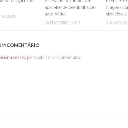
ombate lagarta do
Escola de Portimão tem
Opinião: O
aparelho de desfibrilhação
Nações co
automática
silenciosas
TO, 2015
18 FEVEREIRO, 2017
2 JULHO, 20
 UM COMENTÁRIO
niciar a sessão
para publicar um comentário.