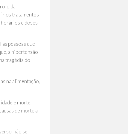
trolo da
rir os tratamentos
 horários e doses
el as pessoas que
ue, a hipertensão
na tragédia do
ras na alimentação,
cidade e morte,
 causas de morte a
verso, não se