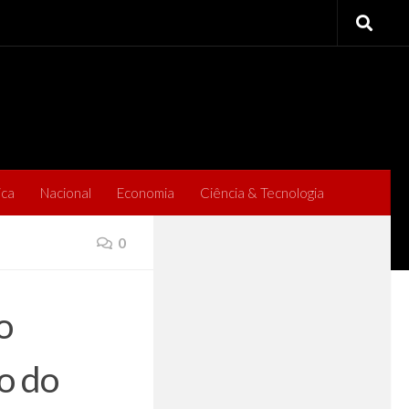
ica
Nacional
Economia
Ciência & Tecnologia
0
o
o do