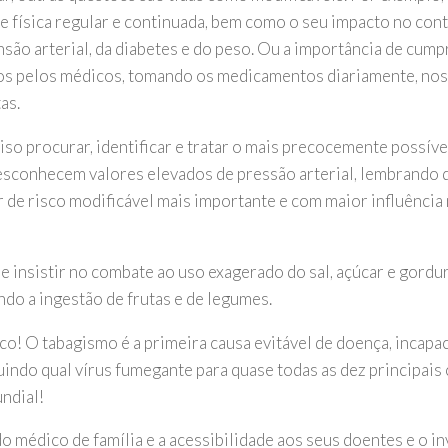
de física regular e continuada, bem como o seu impacto no con
nsão arterial, da diabetes e do peso. Ou a importância de cump
os pelos médicos, tomando os medicamentos diariamente, nos
as.
iso procurar, identificar e tratar o mais precocemente possív
esconhecem valores elevados de pressão arterial, lembrando q
r de risco modificável mais importante e com maior influência 
e insistir no combate ao uso exagerado do sal, açúcar e gordu
ndo a ingestão de frutas e de legumes.
aco! O tabagismo é a primeira causa evitável de doença, incapa
uindo qual vírus fumegante para quase todas as dez principais
undial!
o médico de família e a acessibilidade aos seus doentes e o in