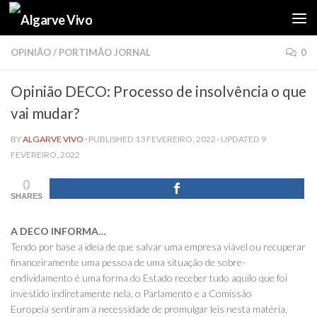
Skip to content
OPINIÃO
/
PORTIMÃO JORNAL
0
Opinião DECO: Processo de insolvência o que
vai mudar?
BY
ALGARVE VIVO
· PUBLISHED
13 FEVEREIRO, 2022
· UPDATED
9
FEVEREIRO, 2022
0
SHARES
A DECO INFORMA…
Tendo por base a ideia de que salvar uma empresa viável ou recuperar
financeiramente uma pessoa de uma situação de sobre-
endividamento é uma forma do Estado receber tudo aquilo que foi
investido indiretamente nela, o Parlamento e a Comissão
Europeia sentiram a necessidade de promulgar leis nesta matéria,