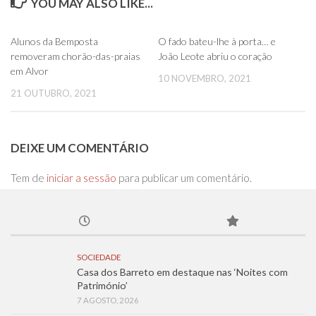
YOU MAY ALSO LIKE...
0
0
Alunos da Bemposta
O fado bateu-lhe à porta… e
removeram chorão-das-praias
João Leote abriu o coração
em Alvor
10 NOVEMBRO, 2021
21 OUTUBRO, 2021
DEIXE UM COMENTÁRIO
Tem de
iniciar a sessão
para publicar um comentário.
SOCIEDADE
Casa dos Barreto em destaque nas ‘Noites com
Património’
7 AGOSTO, 2026