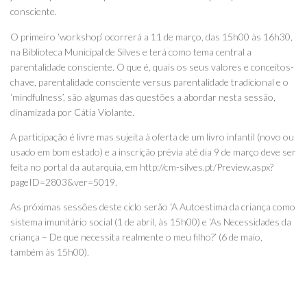
consciente.
O primeiro ‘workshop’ ocorrerá a 11 de março, das 15h00 às 16h30,
na Biblioteca Municipal de Silves e terá como tema central a
parentalidade consciente. O que é, quais os seus valores e conceitos-
chave, parentalidade consciente versus parentalidade tradicional e o
‘mindfulness’, são algumas das questões a abordar nesta sessão,
dinamizada por Cátia Violante.
A participação é livre mas sujeita à oferta de um livro infantil (novo ou
usado em bom estado) e a inscrição prévia até dia 9 de março deve ser
feita no portal da autarquia, em http://cm-silves.pt/Preview.aspx?
pageID=2803&ver=5019.
As próximas sessões deste ciclo serão ‘A Autoestima da criança como
sistema imunitário social (1 de abril, às 15h00) e ‘As Necessidades da
criança – De que necessita realmente o meu filho?’ (6 de maio,
também às 15h00).