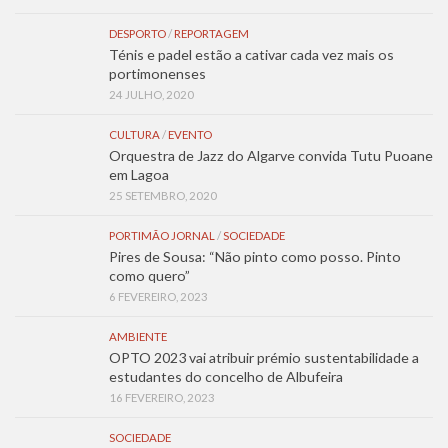
DESPORTO
/
REPORTAGEM
Ténis e padel estão a cativar cada vez mais os
portimonenses
24 JULHO, 2020
CULTURA
/
EVENTO
Orquestra de Jazz do Algarve convida Tutu Puoane
em Lagoa
25 SETEMBRO, 2020
PORTIMÃO JORNAL
/
SOCIEDADE
Pires de Sousa: “Não pinto como posso. Pinto
como quero”
6 FEVEREIRO, 2023
AMBIENTE
OPTO 2023 vai atribuir prémio sustentabilidade a
estudantes do concelho de Albufeira
16 FEVEREIRO, 2023
SOCIEDADE