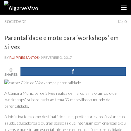
Skip to content
SOCIEDADE
0
Parentalidade é mote para ‘workshops’ em
Silves
BY
RUI PIRES SANTOS
·
9 FEVEREIRO, 2017
0
SHARES
A Câmara Municipal de Silves realiza de março a maio um ciclo de
‘workshops’ subordinado ao tema ‘O maravilhoso mundo da
parentalidade’.
A iniciativa tem como destinatários pais, professores, profissionais de
saúde, educadores e outras pessoas que interajam com crianças e/ou
jovens e que sintam especial interesse em educação e parentalidade