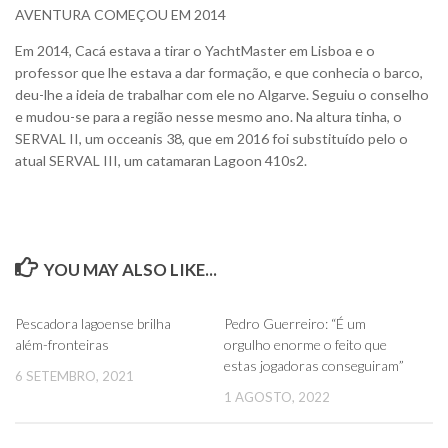
AVENTURA COMEÇOU EM 2014
Em 2014, Cacá estava a tirar o YachtMaster em Lisboa e o
professor que lhe estava a dar formação, e que conhecia o barco,
deu-lhe a ideia de trabalhar com ele no Algarve. Seguiu o conselho
e mudou-se para a região nesse mesmo ano. Na altura tinha, o
SERVAL II, um occeanis 38, que em 2016 foi substituído pelo o
atual SERVAL III, um catamaran Lagoon 410s2.
YOU MAY ALSO LIKE...
0
0
Pescadora lagoense brilha
Pedro Guerreiro: “É um
além-fronteiras
orgulho enorme o feito que
estas jogadoras conseguiram”
6 SETEMBRO, 2021
1 AGOSTO, 2022