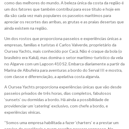
como das melhores do mundo. A beleza única da costa da região é
um dos fatores que também contribui para esse título e hoje em
dia são cada vez mais populares os passeios marítimos para
apreciar os recortes das arribas, as grutas e as praias desertas que
ainda existem na região.
Um dos rostos que proporciona passeios e experiências únicas a
empresas, famílias e turistas é Carlos Valverde, proprietário da
Oursea Yachts, mais conhecido por Cacá. Não é craque da bola (o
brasileiro era Kaká), mas domina o setor marítimo-turístico da vela
no Algarve com um Lagoon 410 S2. Embarca diariamente a partir da
Marina de Albufeira para aventuras a bordo do Serval III e mostra,
com classe e diferenciação, a apelativa costa algarvia.
A Oursea Yachts proporciona experiências únicas que vão desde
passeios privados de três horas, dias completos, fabulosos
‘sunsets’ ou dormidas a bordo. Há ainda a possibilidade de
providenciar um ‘catering’ exclusivo, com chefe a bordo, e
experiências vínicas.
“Somos uma empresa habilitada a fazer ‘charters’ e a prestar um
serviço de excelência a quem escolhe passear connosco. No