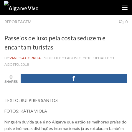
Skip to content
REPORTAGEM
0
Passeios de luxo pela costa seduzem e
encantam turistas
BY
VANESSA CORREIA
· PUBLISHED
21 AGOSTO, 2018
· UPDATED
21
AGOSTO, 2018
0
SHARES
TEXTO: RUI PIRES SANTOS
FOTOS: KÁTIA VIOLA
Ninguém duvida que é no Algarve que estão as melhores praias do
país e inúmeras distinções internacionais já as rotularam também