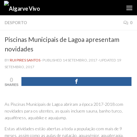
Skip to content
DESPORTO
0
Piscinas Municipais de Lagoa apresentam
novidades
BY
RUI PIRES SANTOS
· PUBLISHED
14 SETEMBRO, 2017
· UPDATED
19
SETEMBRO, 2017
0
SHARES
As Piscinas Municipais de Lagoa abriram a época 2017-2018 com
novidades para os utentes, as quais incluem sauna, banho turco,
aquafitness, aquabike e aquajump.
Estas atividades estão abertas a toda a população com mais de 9
meses, assim como as aulas de natação, aquasénior, aquaterapia,