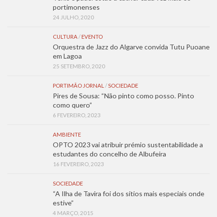
portimonenses
24 JULHO, 2020
CULTURA
/
EVENTO
Orquestra de Jazz do Algarve convida Tutu Puoane
em Lagoa
25 SETEMBRO, 2020
PORTIMÃO JORNAL
/
SOCIEDADE
Pires de Sousa: “Não pinto como posso. Pinto
como quero”
6 FEVEREIRO, 2023
AMBIENTE
OPTO 2023 vai atribuir prémio sustentabilidade a
estudantes do concelho de Albufeira
16 FEVEREIRO, 2023
SOCIEDADE
“A Ilha de Tavira foi dos sítios mais especiais onde
estive”
4 MARÇO, 2015