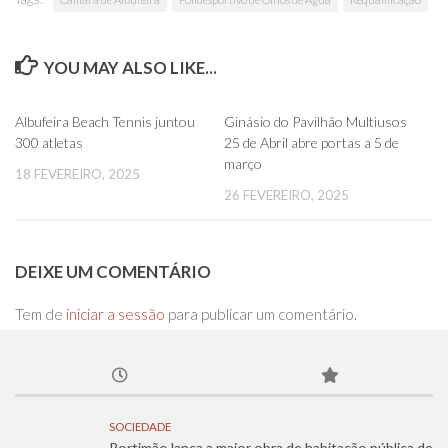
YOU MAY ALSO LIKE...
0
0
Albufeira Beach Tennis juntou
Ginásio do Pavilhão Multiusos
300 atletas
25 de Abril abre portas a 5 de
março
18 FEVEREIRO, 2025
26 FEVEREIRO, 2025
DEIXE UM COMENTÁRIO
Tem de
iniciar a sessão
para publicar um comentário.
SOCIEDADE
Portimão lança a maior obra de habitação pública de