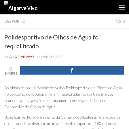
Skip to content
DESPORTO
0
Polidesportivo de Olhos de Água foi
requalificado
BY
ALGARVE VIVO
·
11 MARÇO, 2024
0
SHARES
As obras de requalificação do velho Polidesportivo de Olhos de Água,
no concelho de Albufeira, foram inauguradas no dia 8 de março,
ficando agora a gestão do equipamento entregue ao Grupo
Desportivo de Olhos de Água.
José Carlos Rolo, presidente da Câmara de Albufeira, refere que as
obras, que “envolveram um investimento superior a 180 mil euros,