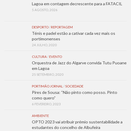
Lagoa em contagem decrescente para a FATACIL
5 AGOSTO, 2026
DESPORTO
/
REPORTAGEM
Ténis e padel estão a cativar cada vez mais os
portimonenses
24 JULHO, 2020
CULTURA
/
EVENTO
Orquestra de Jazz do Algarve convida Tutu Puoane
em Lagoa
25 SETEMBRO, 2020
PORTIMÃO JORNAL
/
SOCIEDADE
Pires de Sousa: “Não pinto como posso. Pinto
como quero”
6 FEVEREIRO, 2023
AMBIENTE
OPTO 2023 vai atribuir prémio sustentabilidade a
estudantes do concelho de Albufeira