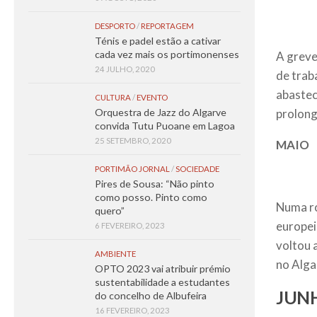
DESPORTO
/
REPORTAGEM
Ténis e padel estão a cativar
cada vez mais os portimonenses
A greve
24 JULHO, 2020
de trab
abastec
CULTURA
/
EVENTO
Orquestra de Jazz do Algarve
prolong
convida Tutu Puoane em Lagoa
25 SETEMBRO, 2020
MAIO
PORTIMÃO JORNAL
/
SOCIEDADE
Pires de Sousa: “Não pinto
como posso. Pinto como
Numa ro
quero”
europei
6 FEVEREIRO, 2023
voltou 
AMBIENTE
no Alga
OPTO 2023 vai atribuir prémio
sustentabilidade a estudantes
JUN
do concelho de Albufeira
16 FEVEREIRO, 2023