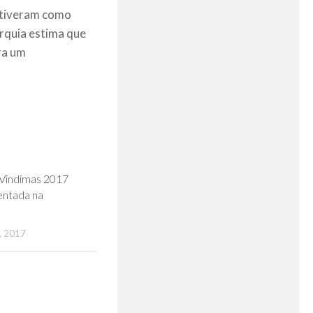
e tiveram como
arquia estima que
ra um
0
 Vindimas 2017
entada na
 2017