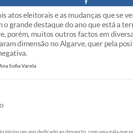
is atos eleitorais e as mudanças que se v
 o grande destaque do ano que está a ter
, porém, muitos outros factos em diversa
ram dimensão no Algarve, quer pela posit
negativa.
Ana Sofia Varela
RO
o iniciou um ano dedicado ao desporto, com uma gala que se