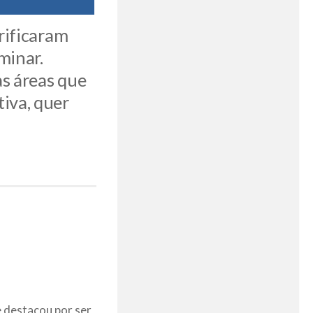
erificaram
minar.
s áreas que
iva, quer
 destacou por ser