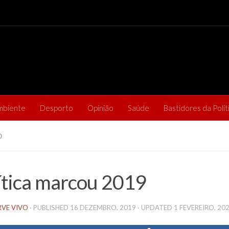
mbiente
Desporto
Opinião
Saúde
Bastidores da Polít
O
ítica marcou 2019
RVE VIVO
· PUBLISHED
16 DEZEMBRO, 2019
· UPDATED
1 FEVEREIRO, 20