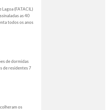
de Lagoa (FATACIL)
ssinaladas as 40
tenta todos os anos
hões de dormidas
s de residentes 7
scolheram os