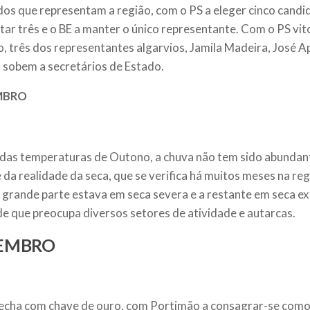
os que representam a região, com o PS a eleger cinco candi
tar três e o BE a manter o único representante. Com o PS vit
, três dos representantes algarvios, Jamila Madeira, José Ap
 sobem a secretários de Estado.
MBRO
das temperaturas de Outono, a chuva não tem sido abundant
 da realidade da seca, que se verifica há muitos meses na regi
 grande parte estava em seca severa e a restante em seca 
de que preocupa diversos setores de atividade e autarcas.
EMBRO
echa com chave de ouro, com Portimão a consagrar-se como