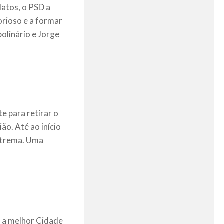
datos, o PSD a
orioso e a formar
olinário e Jorge
e para retirar o
ão. Até ao início
extrema. Uma
 a melhor Cidade