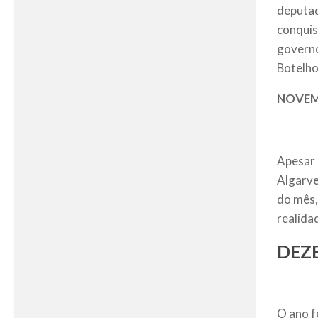
deputad
conquis
governo
Botelho
NOVE
Apesar 
Algarve
do mês,
realida
DEZ
O ano f