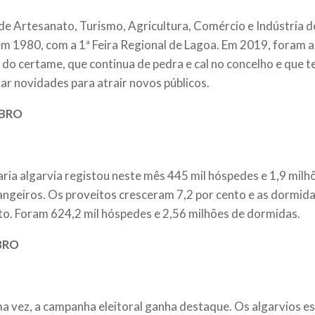
 de Artesanato, Turismo, Agricultura, Comércio e Indústria 
em 1980, com a 1ª Feira Regional de Lagoa. Em 2019, foram a
 do certame, que continua de pedra e cal no concelho e que 
ar novidades para atrair novos públicos.
BRO
aria algarvia registou neste mês 445 mil hóspedes e 1,9 mil
angeiros. Os proveitos cresceram 7,2 por cento e as dormida
to. Foram 624,2 mil hóspedes e 2,56 milhões de dormidas.
BRO
a vez, a campanha eleitoral ganha destaque. Os algarvios e