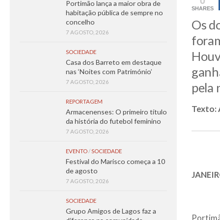
Portimão lança a maior obra de
SHARES
habitação pública de sempre no
Os do
concelho
7 AGOSTO, 2026
foram
SOCIEDADE
Houve
Casa dos Barreto em destaque
ganha
nas ‘Noites com Património’
7 AGOSTO, 2026
pela 
REPORTAGEM
Texto: 
Armacenenses: O primeiro título
da história do futebol feminino
7 AGOSTO, 2026
EVENTO
/
SOCIEDADE
Festival do Marisco começa a 10
de agosto
JANEI
7 AGOSTO, 2026
SOCIEDADE
Grupo Amigos de Lagos faz a
Portimã