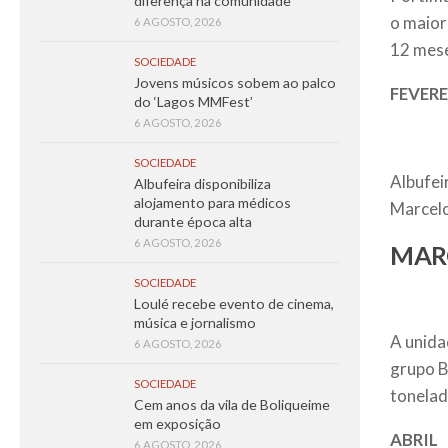
diferença na comunidade
o maior
6 AGOSTO, 2026
12 mese
SOCIEDADE
Jovens músicos sobem ao palco
FEVER
do ‘Lagos MMFest’
6 AGOSTO, 2026
SOCIEDADE
Albufei
Albufeira disponibiliza
alojamento para médicos
Marcelo
durante época alta
6 AGOSTO, 2026
MAR
SOCIEDADE
Loulé recebe evento de cinema,
música e jornalismo
A unida
6 AGOSTO, 2026
grupo B
SOCIEDADE
tonelad
Cem anos da vila de Boliqueime
em exposição
ABRIL
6 AGOSTO, 2026