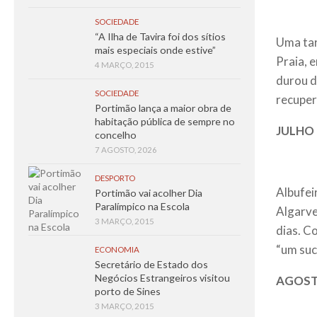
SOCIEDADE
“A Ilha de Tavira foi dos sítios
Uma tar
mais especiais onde estive”
Praia, 
4 MARÇO, 2015
durou d
SOCIEDADE
recuper
Portimão lança a maior obra de
habitação pública de sempre no
JULHO
concelho
7 AGOSTO, 2026
DESPORTO
Albufei
Portimão vai acolher Dia
Paralímpico na Escola
Algarve
3 MARÇO, 2015
dias. C
“um suc
ECONOMIA
Secretário de Estado dos
Negócios Estrangeiros visitou
AGOS
porto de Sines
3 MARÇO, 2015