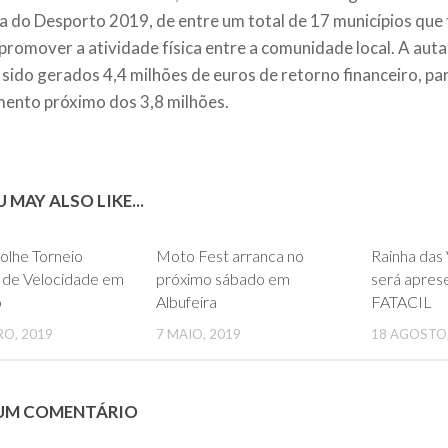
a do Desporto 2019, de entre um total de 17 municípios qu
promover a atividade física entre a comunidade local. A aut
sido gerados 4,4 milhões de euros de retorno financeiro, pa
mento próximo dos 3,8 milhões.
 MAY ALSO LIKE...
0
0
colhe Torneio
Moto Fest arranca no
Rainha das
l de Velocidade em
próximo sábado em
será apres
o
Albufeira
FATACIL
RO, 2019
7 MAIO, 2019
18 AGOSTO,
 UM COMENTÁRIO