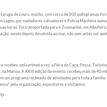
taruga de couro, macho, com cerca de 300 quilogramas foi 
em Lagos, por nadadores-salvadores e Polícia Marítima num
uas horas. Foi transportada para o Zoomarine, em Albufeira
ação, sendo depois devolvida ao mar, não sem antes ser ape
ra recebeu, pela primeira vez, a Feira de Caça, Pesca, Turism
, na Marina. A XXIII edição do evento, recebeu mais de 40 mil
om um programa recheado de atividades para toda a família,
esso” pela organização, expositores e visitantes.
TO