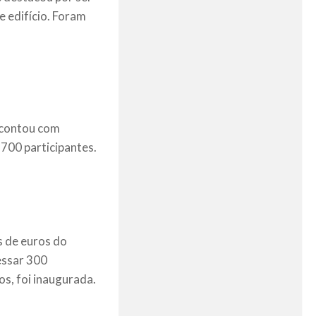
e edifício. Foram
e contou com
700 participantes.
s de euros do
essar 300
s, foi inaugurada.