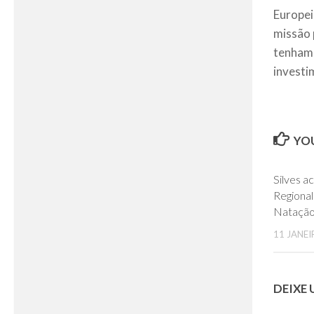
Europei
missão 
tenham 
investi
YOU
Silves a
Regiona
Nataçã
11 JANEI
DEIXE