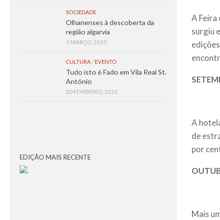
SOCIEDADE
A Feira
Olhanenses à descoberta da
surgiu 
região algarvia
3 MARÇO, 2015
edições
encontr
CULTURA
/
EVENTO
Tudo isto é Fado em Vila Real St.
SETEM
António
20 FEVEREIRO, 2015
A hotel
de estr
por cen
EDIÇÃO MAIS RECENTE
OUTU
Mais um