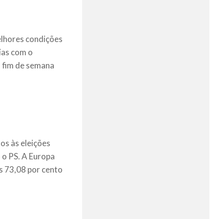
elhores condições
ias com o
o fim de semana
os às eleições
a o PS. A Europa
s 73,08 por cento