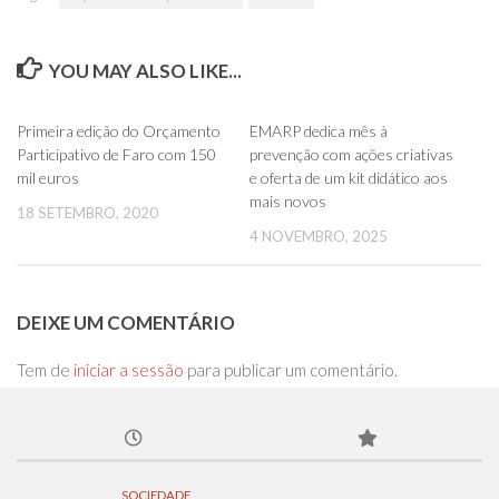
YOU MAY ALSO LIKE...
0
0
Primeira edição do Orçamento
EMARP dedica mês à
Participativo de Faro com 150
prevenção com ações criativas
mil euros
e oferta de um kit didático aos
mais novos
18 SETEMBRO, 2020
4 NOVEMBRO, 2025
DEIXE UM COMENTÁRIO
Tem de
iniciar a sessão
para publicar um comentário.
SOCIEDADE