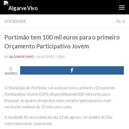
Skip to content
SOCIEDADE
0
Portimão tem 100 mil euros para o primeiro
Orçamento Participativo Jovem
BY
ALGARVE VIVO
·
14 AGOSTO, 2024
0
SHARES
O Município de Portimão vai avançar com o primeiro Orçamento
Participativo Jovem (OPJ), disponibilizando100 mil euros para
financiar as quatro propostas mais votadas pelos jovens, num
montante máximo de 25 mil euros cada.
A novidade foi anunciada no dia 12 de agosto, no âmbito do Dia
Internacional da Juventude.