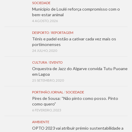
SOCIEDADE
Município de Loulé reforça compromisso com o
bem-estar animal
4 AGOSTO, 2026
DESPORTO
/
REPORTAGEM
Ténis e padel estão a cativar cada vez mais os
portimonenses
24 JULHO, 2020
CULTURA
/
EVENTO
Orquestra de Jazz do Algarve convida Tutu Puoane
em Lagoa
25 SETEMBRO, 2020
PORTIMÃO JORNAL
/
SOCIEDADE
Pires de Sousa: “Não pinto como posso. Pinto
como quero”
6 FEVEREIRO, 2023
AMBIENTE
OPTO 2023 vai atribuir prémio sustentabilidade a