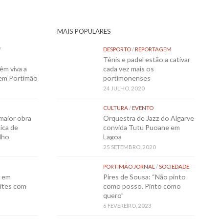
MAIS POPULARES
/
DESPORTO
/
REPORTAGEM
Ténis e padel estão a cativar
êm viva a
cada vez mais os
 em Portimão
portimonenses
24 JULHO, 2020
CULTURA
/
EVENTO
maior obra
Orquestra de Jazz do Algarve
ica de
convida Tutu Puoane em
lho
Lagoa
25 SETEMBRO, 2020
PORTIMÃO JORNAL
/
SOCIEDADE
o em
Pires de Sousa: “Não pinto
ites com
como posso. Pinto como
quero”
6 FEVEREIRO, 2023