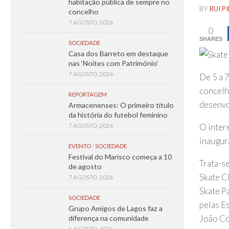
habitação pública de sempre no
BY
RUI P
concelho
7 AGOSTO, 2026
0
SHARES
SOCIEDADE
Casa dos Barreto em destaque
nas ‘Noites com Património’
7 AGOSTO, 2026
De 5 a 
concelh
REPORTAGEM
desenvo
Armacenenses: O primeiro título
da história do futebol feminino
O inter
7 AGOSTO, 2026
inaugur
EVENTO
/
SOCIEDADE
Festival do Marisco começa a 10
Trata-s
de agosto
Skate C
7 AGOSTO, 2026
Skate Pa
SOCIEDADE
pelas E
Grupo Amigos de Lagos faz a
João Co
diferença na comunidade
6 AGOSTO, 2026