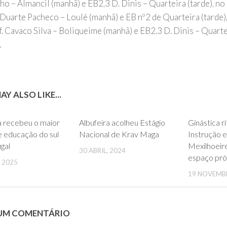
o – Almancil (manhã) e EB2,3 D. Dinis – Quarteira (tarde), no 
 Duarte Pacheco – Loulé (manhã) e EB nº2 de Quarteira (tarde),
. Cavaco Silva – Boliqueime (manhã) e EB2,3 D. Dinis – Quartei
.
Y ALSO LIKE...
0
0
a recebeu o maior
Albufeira acolheu Estágio
Ginástica r
 educação do sul
Nacional de Krav Maga
Instrução 
gal
Mexilhoeiren
30 ABRIL, 2024
espaço próp
 2025
19 NOVEMB
 UM COMENTÁRIO