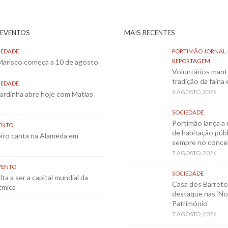
 EVENTOS
MAIS RECENTES
IEDADE
PORTIMÃO JORNAL
 Marisco começa a 10 de agosto
REPORTAGEM
Voluntários mant
tradição da faina
IEDADE
8 AGOSTO, 2026
Sardinha abre hoje com Matias
SOCIEDADE
Portimão lança a 
ENTO
de habitação públ
eiro canta na Alameda em
sempre no conce
7 AGOSTO, 2026
VENTO
SOCIEDADE
ta a ser a capital mundial da
Casa dos Barret
tmica
destaque nas ‘No
Património’
7 AGOSTO, 2026