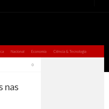
ica
Nacional
Economia
Ciência & Tecnologia
0
s nas