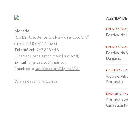
AGENDA DE
EVENTO
/
SOC
Morada:
Festival do
Rua Dr. João António Silva Vieira, Lote 3, 3º
direito / 8400-417 Lagoa
EVENTO
/
SOC
Telemóvel:
967 823 648
Festival da 
(Chamada para a rede móvel nacional)
Damásio
E-mail:
algarvevivo@gmail.com
Facebook:
facebook.com/AlgarveVivo
CULTURA
/
EV
Ricardo Rib
Veja a nossa ficha técnica
Portimão
DESPORTO
/
E
Portimão vol
Ginástica Rí