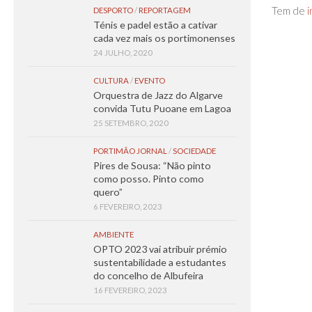
Tem de
i
DESPORTO
/
REPORTAGEM
Ténis e padel estão a cativar
cada vez mais os portimonenses
24 JULHO, 2020
CULTURA
/
EVENTO
Orquestra de Jazz do Algarve
convida Tutu Puoane em Lagoa
25 SETEMBRO, 2020
PORTIMÃO JORNAL
/
SOCIEDADE
Pires de Sousa: “Não pinto
como posso. Pinto como
quero”
6 FEVEREIRO, 2023
AMBIENTE
OPTO 2023 vai atribuir prémio
sustentabilidade a estudantes
do concelho de Albufeira
16 FEVEREIRO, 2023