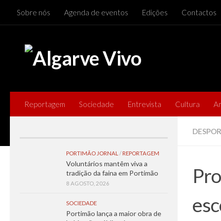
Sobre nós
Agenda de eventos
Edições
Contactos
Skip to content
Reportagem
Sociedade
Entrevista
Cultura
A
DESPO
PORTIMÃO JORNAL
/
REPORTAGEM
Voluntários mantêm viva a
Pro
tradição da faina em Portimão
8 AGOSTO, 2026
esc
SOCIEDADE
Portimão lança a maior obra de