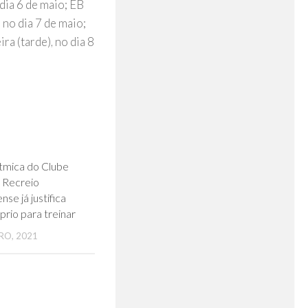
dia 6 de maio; EB
 no dia 7 de maio;
ra (tarde), no dia 8
0
ítmica do Clube
e Recreio
se já justifica
rio para treinar
RO, 2021