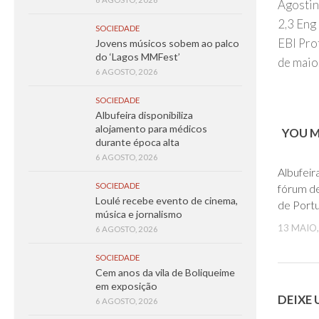
Agostinh
2,3 Eng
SOCIEDADE
EBI Prof
Jovens músicos sobem ao palco
do ‘Lagos MMFest’
de maio
6 AGOSTO, 2026
SOCIEDADE
Albufeira disponibiliza
alojamento para médicos
YOU MA
durante época alta
6 AGOSTO, 2026
Albufeir
SOCIEDADE
fórum de
Loulé recebe evento de cinema,
de Portu
música e jornalismo
13 MAIO,
6 AGOSTO, 2026
SOCIEDADE
Cem anos da vila de Boliqueime
em exposição
DEIXE
6 AGOSTO, 2026