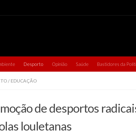
mbiente
Desporto
Opinião
Saúde
Bastidores da Polít
RTO
/
EDUCAÇÃO
moção de desportos radicai
olas louletanas