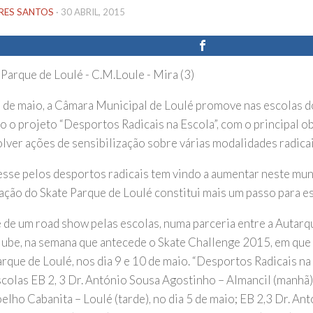
IRES SANTOS
·
30 ABRIL, 2015
7 de maio, a Câmara Municipal de Loulé promove nas escolas do
o o projeto “Desportos Radicais na Escola”, com o principal ob
lver ações de sensibilização sobre várias modalidades radicai
esse pelos desportos radicais tem vindo a aumentar neste muni
ação do Skate Parque de Loulé constitui mais um passo para e
e de um road show pelas escolas, numa parceria entre a Autarqu
lube, na semana que antecede o Skate Challenge 2015, em que 
rque de Loulé, nos dia 9 e 10 de maio. “Desportos Radicais na 
scolas EB 2, 3 Dr. António Sousa Agostinho – Almancil (manhã)
elho Cabanita – Loulé (tarde), no dia 5 de maio; EB 2,3 Dr. An