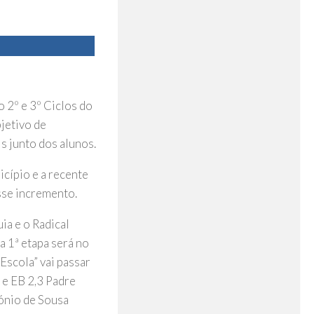
 2º e 3º Ciclos do
jetivo de
s junto dos alunos.
cípio e a recente
sse incremento.
ia e o Radical
a 1ª etapa será no
Escola” vai passar
 e EB 2,3 Padre
tónio de Sousa