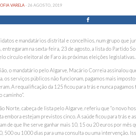
OFIA VARELA
·
26 AGOSTO, 2019
idatos e mandatários distrital e concelhios, num grupo que ju
 entregaram na sexta-feira, 23 de agosto, a lista do Partido 
lo círculo eleitoral de Faro às próximas eleições legislativas.
ião, o mandatário pelo Algarve, Macário Correia assinalou que
a, os serviços públicos não funcionam, pagamos mais imposto
ram. A requalificação da 125 ficou para trás e nunca pagamos 
o caminho”.
o Norte, cabeça de lista pelo Algarve, referiu que “o novo hosp
ta embora estejam previstos cinco. A saúde ficou para trás e a
am de que lhe serve ganhar mais 10, 15 ou 20 euros por mês 
00, 500 ou 1000 dias para uma consulta ou uma intervenção. Iss