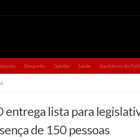
mbiente
Desporto
Opinião
Saúde
Bastidores da Polít
CA
 entrega lista para legislati
sença de 150 pessoas