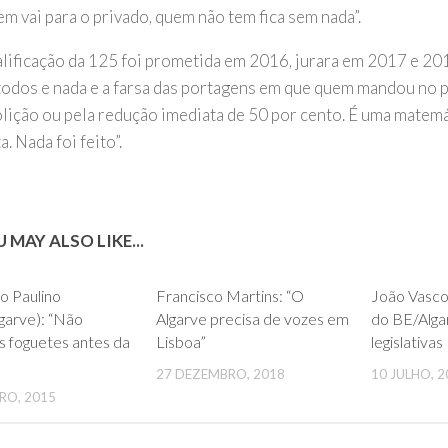
m vai para o privado, quem não tem fica sem nada”.
alificação da 125 foi prometida em 2016, jurara em 2017 e 201
todos e nada e a farsa das portagens em que quem mandou no p
olição ou pela redução imediata de 50 por cento. É uma matem
a. Nada foi feito”.
 MAY ALSO LIKE...
0
0
o Paulino
Francisco Martins: “O
João Vascon
garve): “Não
Algarve precisa de vozes em
do BE/Alga
 foguetes antes da
Lisboa”
legislativas
27 DEZEMBRO, 2018
10 JULHO, 2
RO, 2015