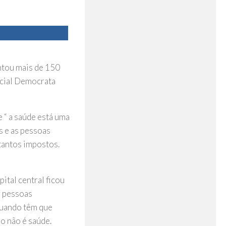
ntou mais de 150
Social Democrata
 “ a saúde está uma
s e as pessoas
tantos impostos.
ital central ficou
s pessoas
quando têm que
o não é saúde.