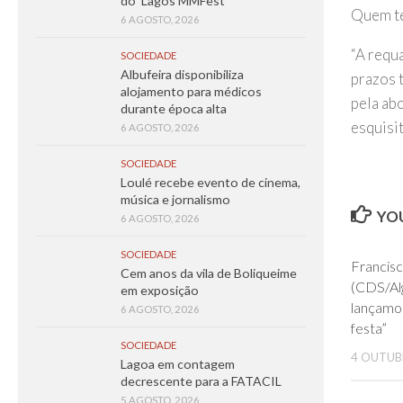
do ‘Lagos MMFest’
Quem te
6 AGOSTO, 2026
“A requ
SOCIEDADE
Albufeira disponibiliza
prazos 
alojamento para médicos
pela ab
durante época alta
esquisit
6 AGOSTO, 2026
SOCIEDADE
Loulé recebe evento de cinema,
música e jornalismo
YOU
6 AGOSTO, 2026
SOCIEDADE
Francisc
Cem anos da vila de Boliqueime
(CDS/Al
em exposição
lançamos
6 AGOSTO, 2026
festa”
SOCIEDADE
4 OUTUB
Lagoa em contagem
decrescente para a FATACIL
5 AGOSTO, 2026