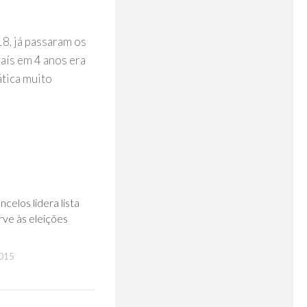
8, já passaram os
aís em 4 anos era
ática muito
0
celos lidera lista
rve às eleições
015