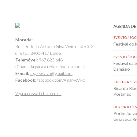
AGENDA DE
EVENTO
/
SOC
Morada:
Festival do
Rua Dr. João António Silva Vieira, Lote 3, 3º
direito / 8400-417 Lagoa
EVENTO
/
SOC
Telemóvel:
967 823 648
Festival da 
(Chamada para a rede móvel nacional)
Damásio
E-mail:
algarvevivo@gmail.com
Facebook:
facebook.com/AlgarveVivo
CULTURA
/
EV
Ricardo Rib
Veja a nossa ficha técnica
Portimão
DESPORTO
/
E
Portimão vol
Ginástica Rí