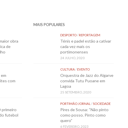
MAIS POPULARES
DESPORTO
/
REPORTAGEM
maior obra
Ténis e padel estão a cativar
ica de
cada vez mais os
lho
portimonenses
24 JULHO, 2020
CULTURA
/
EVENTO
o em
Orquestra de Jazz do Algarve
ites com
convida Tutu Puoane em
Lagoa
25 SETEMBRO, 2020
PORTIMÃO JORNAL
/
SOCIEDADE
 primeiro
Pires de Sousa: “Não pinto
 do futebol
como posso. Pinto como
quero”
6 FEVEREIRO, 2023