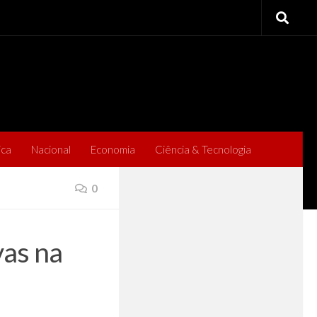
ica
Nacional
Economia
Ciência & Tecnologia
0
vas na