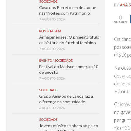
SOCIEDADE
BY
ANA S
Casa dos Barreto em destaque
nas ‘Noites com Património’
0
7 AGOSTO, 2026
SHARES
REPORTAGEM
Armacenenses: O primeiro título
Os cand
da história do futebol feminino
pessoas,
7 AGOSTO, 2026
(PSD) pe
EVENTO
/
SOCIEDADE
Festival do Marisco começa a 10
Na ocas
de agosto
desgraç
7 AGOSTO, 2026
desespe
SOCIEDADE
Há outr
Grupo Amigos de Lagos faz a
diferença na comunidade
Cristóvã
6 AGOSTO, 2026
no gave
pergunt
SOCIEDADE
Jovens músicos sobem ao palco
ficar 3