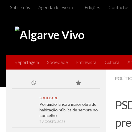
Sobre nós
Agenda de eventos
Edições
Contactos
Skip to content
Reportagem
Sociedade
Entrevista
Cultura
A
POLÍTI
SOCIEDADE
PSD
Portimão lança a maior obra de
habitação pública de sempre no
concelho
pre
7 AGOSTO, 2026