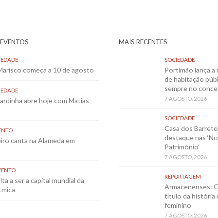
 EVENTOS
MAIS RECENTES
IEDADE
SOCIEDADE
 Marisco começa a 10 de agosto
Portimão lança a 
de habitação públ
sempre no conce
IEDADE
7 AGOSTO, 2026
Sardinha abre hoje com Matias
SOCIEDADE
Casa dos Barret
ENTO
destaque nas ‘No
eiro canta na Alameda em
Património’
7 AGOSTO, 2026
VENTO
REPORTAGEM
ta a ser a capital mundial da
Armacenenses: O
tmica
título da história
feminino
7 AGOSTO, 2026