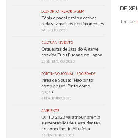
DEIXE
DESPORTO
/
REPORTAGEM
Ténis e padel estão a cativar
Tem de
i
cada vez mais os portimonenses
24 JULHO, 2020
CULTURA
/
EVENTO
Orquestra de Jazz do Algarve
convida Tutu Puoane em Lagoa
25 SETEMBRO, 2020
PORTIMÃO JORNAL
/
SOCIEDADE
Pires de Sousa: “Não pinto
como posso. Pinto como
quero”
6 FEVEREIRO, 2023
AMBIENTE
OPTO 2023 vai atribuir prémio
sustentabilidade a estudantes
do concelho de Albufeira
16 FEVEREIRO, 2023