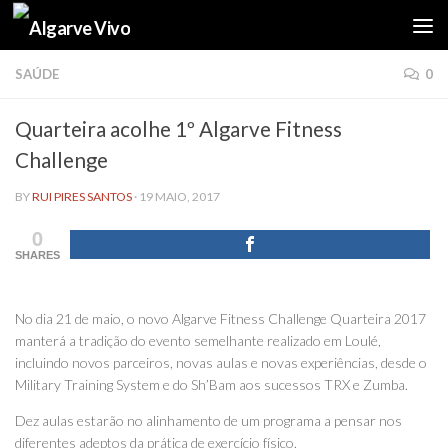
Skip to content
SAÚDE
0
Quarteira acolhe 1º Algarve Fitness
Challenge
BY
RUI PIRES SANTOS
·
19 MAIO, 2017
0
SHARES
No dia 21 de maio, o novo Algarve Fitness Challenge Quarteira 2017
manterá a tradição do evento semelhante realizado em Loulé,
incluindo novos parceiros, novas aulas e novas experiências, desde o
Military Training System e do Sh’Bam aos sucessos TRX e Zumba.
Dez aulas estarão no alinhamento de um programa a pensar nos
diferentes adeptos da prática de exercício físico.