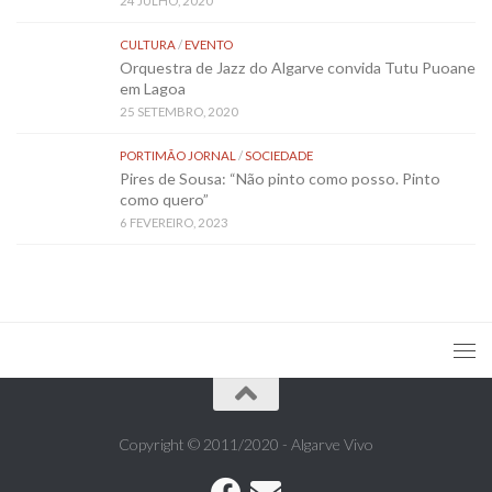
24 JULHO, 2020
CULTURA
/
EVENTO
Orquestra de Jazz do Algarve convida Tutu Puoane
em Lagoa
25 SETEMBRO, 2020
PORTIMÃO JORNAL
/
SOCIEDADE
Pires de Sousa: “Não pinto como posso. Pinto
como quero”
6 FEVEREIRO, 2023
Copyright © 2011/2020 - Algarve Vivo