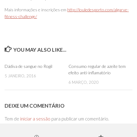
Mais informações e inscrições em
http://louledesporto.com/algarve-
fitness-challenge/
YOU MAY ALSO LIKE...
0
0
Dádiva de sangue no Rogil
Consumo regular de azeite tem
efeito anti-inflamatório
5 JANEIRO, 2016
6 MARÇO, 2020
DEIXE UM COMENTÁRIO
Tem de
iniciar a sessão
para publicar um comentário.