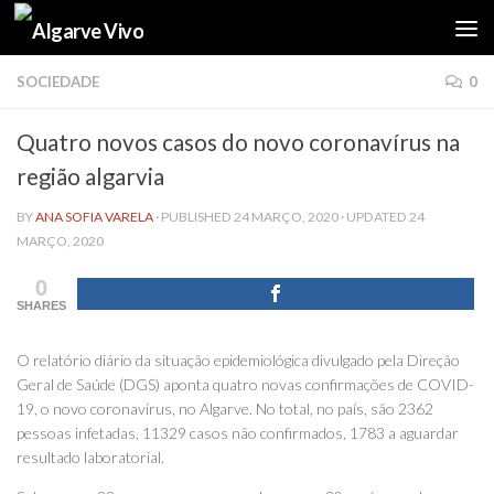
Skip to content
SOCIEDADE
0
Quatro novos casos do novo coronavírus na
região algarvia
BY
ANA SOFIA VARELA
· PUBLISHED
24 MARÇO, 2020
· UPDATED
24
MARÇO, 2020
0
SHARES
O relatório diário da situação epidemiológica divulgado pela Direção
Geral de Saúde (DGS) aponta quatro novas confirmações de COVID-
19, o novo coronavírus, no Algarve. No total, no país, são 2362
pessoas infetadas, 11329 casos não confirmados, 1783 a aguardar
resultado laboratorial.