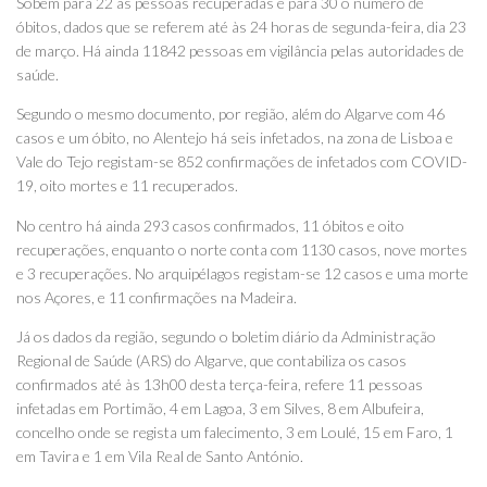
Sobem para 22 as pessoas recuperadas e para 30 o número de
óbitos, dados que se referem até às 24 horas de segunda-feira, dia 23
de março. Há ainda 11842 pessoas em vigilância pelas autoridades de
saúde.
Segundo o mesmo documento, por região, além do Algarve com 46
casos e um óbito, no Alentejo há seis infetados, na zona de Lisboa e
Vale do Tejo registam-se 852 confirmações de infetados com COVID-
19, oito mortes e 11 recuperados.
No centro há ainda 293 casos confirmados, 11 óbitos e oito
recuperações, enquanto o norte conta com 1130 casos, nove mortes
e 3 recuperações. No arquipélagos registam-se 12 casos e uma morte
nos Açores, e 11 confirmações na Madeira.
Já os dados da região, segundo o boletim diário da Administração
Regional de Saúde (ARS) do Algarve, que contabiliza os casos
confirmados até às 13h00 desta terça-feira, refere 11 pessoas
infetadas em Portimão, 4 em Lagoa, 3 em Silves, 8 em Albufeira,
concelho onde se regista um falecimento, 3 em Loulé, 15 em Faro, 1
em Tavira e 1 em Vila Real de Santo António.