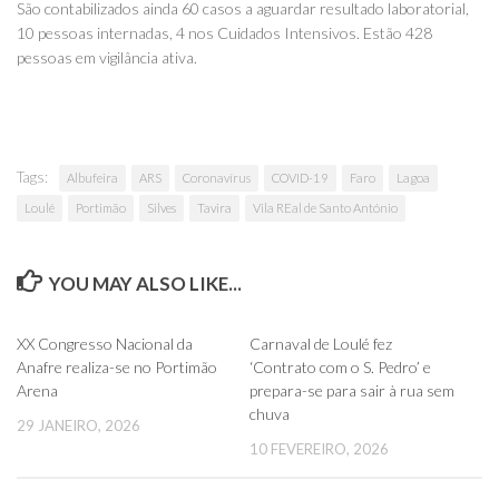
São contabilizados ainda 60 casos a aguardar resultado laboratorial,
10 pessoas internadas, 4 nos Cuidados Intensivos. Estão 428
pessoas em vigilância ativa.
Tags:
Albufeira
ARS
Coronavírus
COVID-19
Faro
Lagoa
Loulé
Portimão
Silves
Tavira
Vila REal de Santo António
YOU MAY ALSO LIKE...
0
0
XX Congresso Nacional da
Carnaval de Loulé fez
Anafre realiza-se no Portimão
‘Contrato com o S. Pedro’ e
Arena
prepara-se para sair à rua sem
chuva
29 JANEIRO, 2026
10 FEVEREIRO, 2026