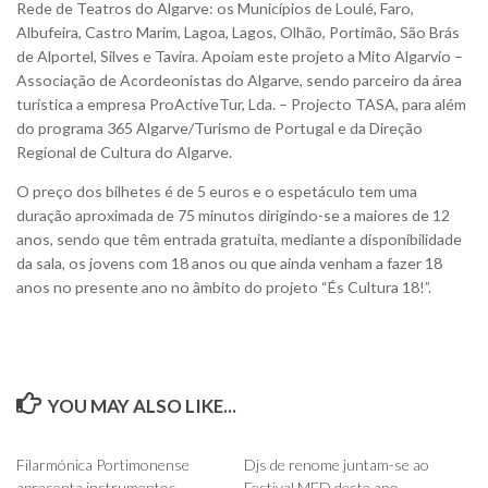
Rede de Teatros do Algarve: os Municípios de Loulé, Faro,
Albufeira, Castro Marim, Lagoa, Lagos, Olhão, Portimão, São Brás
de Alportel, Silves e Tavira. Apoiam este projeto a Mito Algarvio –
Associação de Acordeonistas do Algarve, sendo parceiro da área
turística a empresa ProActiveTur, Lda. – Projecto TASA, para além
do programa 365 Algarve/Turismo de Portugal e da Direção
Regional de Cultura do Algarve.
O preço dos bilhetes é de 5 euros e o espetáculo tem uma
duração aproximada de 75 minutos dirigindo-se a maiores de 12
anos, sendo que têm entrada gratuita, mediante a disponibilidade
da sala, os jovens com 18 anos ou que ainda venham a fazer 18
anos no presente ano no âmbito do projeto “És Cultura 18!”.
YOU MAY ALSO LIKE...
0
0
Filarmónica Portimonense
Djs de renome juntam-se ao
apresenta instrumentos
Festival MED deste ano