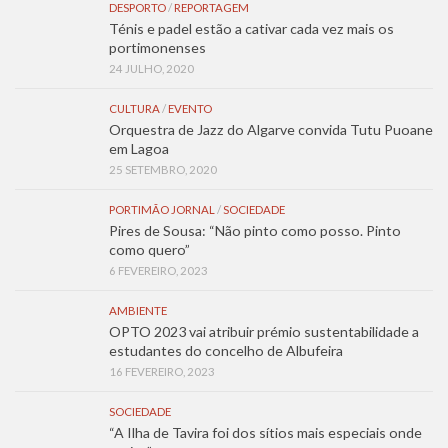
DESPORTO
/
REPORTAGEM
Ténis e padel estão a cativar cada vez mais os
portimonenses
24 JULHO, 2020
CULTURA
/
EVENTO
Orquestra de Jazz do Algarve convida Tutu Puoane
em Lagoa
25 SETEMBRO, 2020
PORTIMÃO JORNAL
/
SOCIEDADE
Pires de Sousa: “Não pinto como posso. Pinto
como quero”
6 FEVEREIRO, 2023
AMBIENTE
OPTO 2023 vai atribuir prémio sustentabilidade a
estudantes do concelho de Albufeira
16 FEVEREIRO, 2023
SOCIEDADE
“A Ilha de Tavira foi dos sítios mais especiais onde