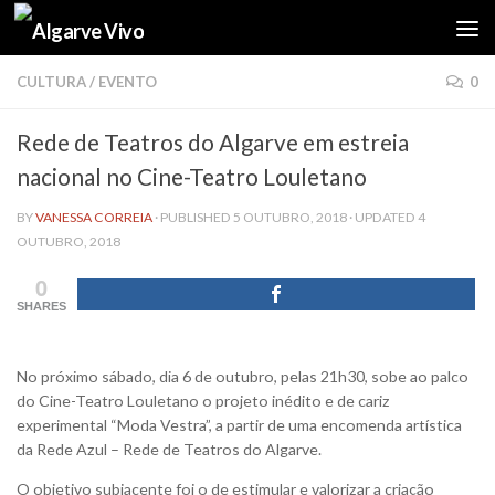
Skip to content
CULTURA
/
EVENTO
0
Rede de Teatros do Algarve em estreia
nacional no Cine-Teatro Louletano
BY
VANESSA CORREIA
· PUBLISHED
5 OUTUBRO, 2018
· UPDATED
4
OUTUBRO, 2018
0
SHARES
No próximo sábado, dia 6 de outubro, pelas 21h30, sobe ao palco
do Cine-Teatro Louletano o projeto inédito e de cariz
experimental “Moda Vestra”, a partir de uma encomenda artística
da Rede Azul – Rede de Teatros do Algarve.
O objetivo subjacente foi o de estimular e valorizar a criação