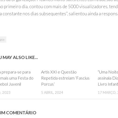
no primeiro dia, contou com mais de 5000 visualizadores, ten
a constante nos dias subsequentes”, salientou ainda a respons
goa
 MAY ALSO LIKE...
0
0
a prepara-se para
Artis XXI e Questão
“Uma Noite
 mais uma Festa do
Repetida estreiam ‘Fascius
assinala Di
ebol Juvenil
Porcus’
Livro Infan
, 2023
5 ABRIL, 2024
17 MARÇO, 
 UM COMENTÁRIO