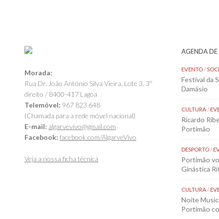
AGENDA DE
EVENTO
/
SOC
Morada:
Festival da 
Rua Dr. João António Silva Vieira, Lote 3, 3º
Damásio
direito / 8400-417 Lagoa
Telemóvel:
967 823 648
CULTURA
/
EV
(Chamada para a rede móvel nacional)
Ricardo Rib
E-mail:
algarvevivo@gmail.com
Portimão
Facebook:
facebook.com/AlgarveVivo
DESPORTO
/
E
Veja a nossa ficha técnica
Portimão vol
Ginástica Rí
CULTURA
/
EV
Noite Music
Portimão co