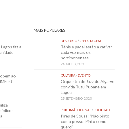
MAIS POPULARES
DESPORTO
/
REPORTAGEM
Lagos faz a
Ténis e padel estão a cativar
munidade
cada vez mais os
portimonenses
24 JULHO, 2020
sobem ao
CULTURA
/
EVENTO
MMFest’
Orquestra de Jazz do Algarve
convida Tutu Puoane em
Lagoa
25 SETEMBRO, 2020
iliza
médicos
PORTIMÃO JORNAL
/
SOCIEDADE
ta
Pires de Sousa: “Não pinto
como posso. Pinto como
quero”