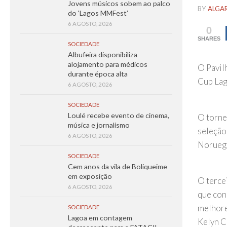
Jovens músicos sobem ao palco
BY
ALGA
do ‘Lagos MMFest’
6 AGOSTO, 2026
0
SHARES
SOCIEDADE
Albufeira disponibiliza
alojamento para médicos
O Pavil
durante época alta
Cup Lag
6 AGOSTO, 2026
SOCIEDADE
Loulé recebe evento de cinema,
O torne
música e jornalismo
seleção 
6 AGOSTO, 2026
Noruega
SOCIEDADE
Cem anos da vila de Boliqueime
em exposição
O tercei
6 AGOSTO, 2026
que con
melhore
SOCIEDADE
Lagoa em contagem
Kelyn Ca