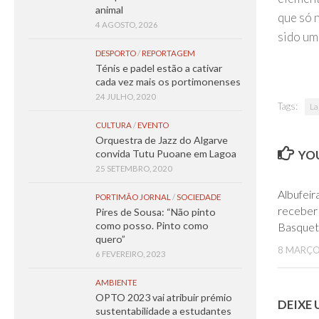
animal
que só 
4 AGOSTO, 2026
sido um
DESPORTO
/
REPORTAGEM
Ténis e padel estão a cativar
cada vez mais os portimonenses
24 JULHO, 2020
Tags:
La
CULTURA
/
EVENTO
Orquestra de Jazz do Algarve
YOU
convida Tutu Puoane em Lagoa
25 SETEMBRO, 2020
Albufeir
PORTIMÃO JORNAL
/
SOCIEDADE
receber
Pires de Sousa: “Não pinto
como posso. Pinto como
Basquet
quero”
8 MARÇO
6 FEVEREIRO, 2023
AMBIENTE
OPTO 2023 vai atribuir prémio
DEIXE
sustentabilidade a estudantes