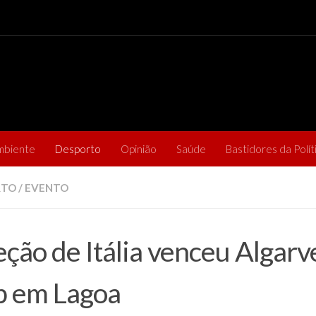
mbiente
Desporto
Opinião
Saúde
Bastidores da Polít
RTO
/
EVENTO
eção de Itália venceu Algarv
 em Lagoa