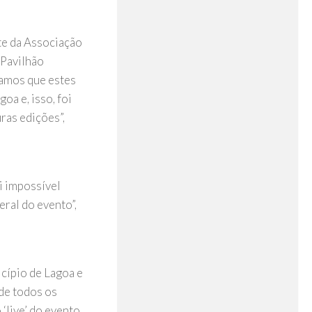
te da Associação
 Pavilhão
íamos que estes
oa e, isso, foi
ras edições”,
i impossível
ral do evento”,
cípio de Lagoa e
de todos os
‘live’ do evento,