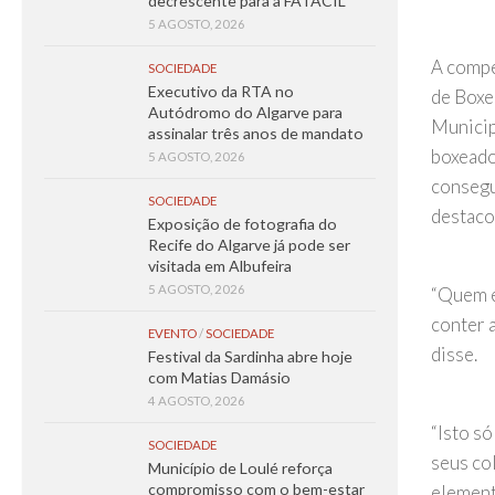
decrescente para a FATACIL
5 AGOSTO, 2026
A compe
SOCIEDADE
Executivo da RTA no
de Boxe
Autódromo do Algarve para
Municip
assinalar três anos de mandato
boxeado
5 AGOSTO, 2026
consegu
SOCIEDADE
destaco
Exposição de fotografia do
Recife do Algarve já pode ser
visitada em Albufeira
5 AGOSTO, 2026
“Quem e
conter 
EVENTO
/
SOCIEDADE
disse.
Festival da Sardinha abre hoje
com Matias Damásio
4 AGOSTO, 2026
“Isto s
SOCIEDADE
seus co
Município de Loulé reforça
compromisso com o bem-estar
element