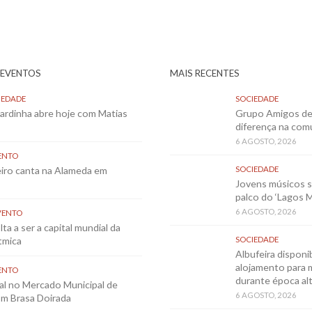
 EVENTOS
MAIS RECENTES
IEDADE
SOCIEDADE
Sardinha abre hoje com Matias
Grupo Amigos de 
diferença na co
6 AGOSTO, 2026
ENTO
eiro canta na Alameda em
SOCIEDADE
Jovens músicos 
palco do ‘Lagos 
6 AGOSTO, 2026
VENTO
ta a ser a capital mundial da
tmica
SOCIEDADE
Albufeira disponib
alojamento para 
ENTO
durante época al
al no Mercado Municipal de
6 AGOSTO, 2026
m Brasa Doirada