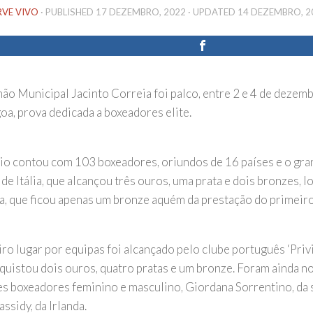
RVE VIVO
· PUBLISHED
17 DEZEMBRO, 2022
· UPDATED
14 DEZEMBRO, 2
hão Municipal Jacinto Correia foi palco, entre 2 e 4 de dezemb
oa, prova dedicada a boxeadores elite.
io contou com 103 boxeadores, oriundos de 16 países e o gra
de Itália, que alcançou três ouros, uma prata e dois bronzes, l
, que ficou apenas um bronze aquém da prestação do primeiro 
ro lugar por equipas foi alcançado pelo clube português ‘Privi
quistou dois ouros, quatro pratas e um bronze. Foram ainda 
s boxeadores feminino e masculino, Giordana Sorrentino, da se
ssidy, da Irlanda.