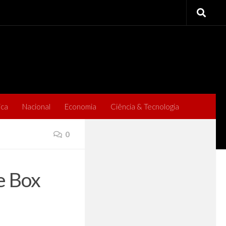
ica
Nacional
Economia
Ciência & Tecnologia
0
e Box