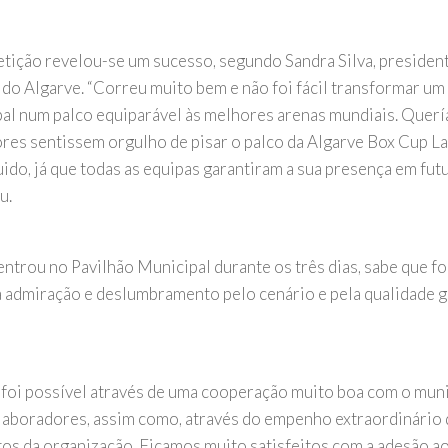
tição revelou-se um sucesso, segundo Sandra Silva, presiden
 do Algarve. “Correu muito bem e não foi fácil transformar um
al num palco equiparável às melhores arenas mundiais. Quer
res sentissem orgulho de pisar o palco da Algarve Box Cup Lag
ido, já que todas as equipas garantiram a sua presença em futu
u.
ntrou no Pavilhão Municipal durante os três dias, sabe que fo
a admiração e deslumbramento pelo cenário e pela qualidade ge
ó foi possível através de uma cooperação muito boa com o muni
laboradores, assim como, através do empenho extraordinário 
os da organização. Ficamos muito satisfeitos com a adesão ao 