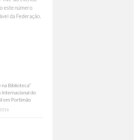
do este número
ável da Federação.
0
 na Biblioteca”
a Internacional do
til em Portimão
2016