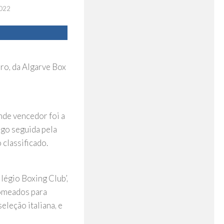
022
ro, da Algarve Box
nde vencedor foi a
ogo seguida pela
classificado.
légio Boxing Club’,
nomeados para
leção italiana, e