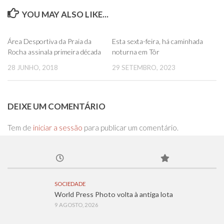
YOU MAY ALSO LIKE...
0
0
Área Desportiva da Praia da
Esta sexta-feira, há caminhada
Rocha assinala primeira década
noturna em Tôr
28 JUNHO, 2018
29 SETEMBRO, 2023
DEIXE UM COMENTÁRIO
Tem de
iniciar a sessão
para publicar um comentário.
SOCIEDADE
World Press Photo volta à antiga lota
9 AGOSTO, 2026