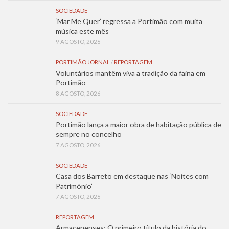
SOCIEDADE
‘Mar Me Quer’ regressa a Portimão com muita
música este mês
9 AGOSTO, 2026
PORTIMÃO JORNAL
/
REPORTAGEM
Voluntários mantêm viva a tradição da faina em
Portimão
8 AGOSTO, 2026
SOCIEDADE
Portimão lança a maior obra de habitação pública de
sempre no concelho
7 AGOSTO, 2026
SOCIEDADE
Casa dos Barreto em destaque nas ‘Noites com
Património’
7 AGOSTO, 2026
REPORTAGEM
Armacenenses: O primeiro título da história do