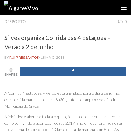
Skip to content
DESPORTO
0
Silves organiza Corrida das 4 Estações –
Verão a 2 de junho
BY
RUI PIRES SANTOS
·
18 MAIO, 2018
0
SHARES
A Corrida 4 Estações – Verão está agendada para o dia 2 de junho,
com partida marcada para as 8h30, junto ao complexo das Piscinas
Municipais de Silves.
A iniciativa é aberta a toda a população e apresenta duas vertentes,
como tem vindo a acontecer desde 2017, ano em que foi criada esta
prova: uma de corrida com 10 km e outra de marcha com 5 km. As