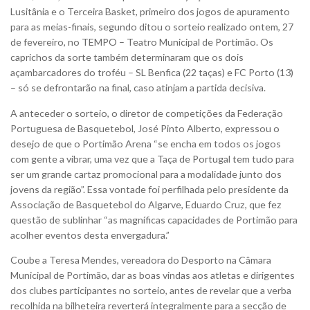
Lusitânia e o Terceira Basket, primeiro dos jogos de apuramento
para as meias-finais, segundo ditou o sorteio realizado ontem, 27
de fevereiro, no TEMPO – Teatro Municipal de Portimão. Os
caprichos da sorte também determinaram que os dois
açambarcadores do troféu – SL Benfica (22 taças) e FC Porto (13)
– só se defrontarão na final, caso atinjam a partida decisiva.
A anteceder o sorteio, o diretor de competições da Federação
Portuguesa de Basquetebol, José Pinto Alberto, expressou o
desejo de que o Portimão Arena “se encha em todos os jogos
com gente a vibrar, uma vez que a Taça de Portugal tem tudo para
ser um grande cartaz promocional para a modalidade junto dos
jovens da região”. Essa vontade foi perfilhada pelo presidente da
Associação de Basquetebol do Algarve, Eduardo Cruz, que fez
questão de sublinhar “as magníficas capacidades de Portimão para
acolher eventos desta envergadura.”
Coube a Teresa Mendes, vereadora do Desporto na Câmara
Municipal de Portimão, dar as boas vindas aos atletas e dirigentes
dos clubes participantes no sorteio, antes de revelar que a verba
recolhida na bilheteira reverterá integralmente para a secção de