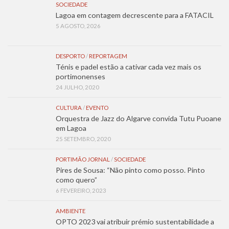
SOCIEDADE
Lagoa em contagem decrescente para a FATACIL
5 AGOSTO, 2026
DESPORTO
/
REPORTAGEM
Ténis e padel estão a cativar cada vez mais os
portimonenses
24 JULHO, 2020
CULTURA
/
EVENTO
Orquestra de Jazz do Algarve convida Tutu Puoane
em Lagoa
25 SETEMBRO, 2020
PORTIMÃO JORNAL
/
SOCIEDADE
Pires de Sousa: “Não pinto como posso. Pinto
como quero”
6 FEVEREIRO, 2023
AMBIENTE
OPTO 2023 vai atribuir prémio sustentabilidade a