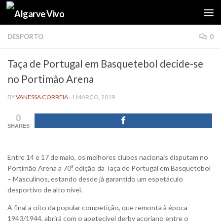
Skip to content
DESPORTO
0
Taça de Portugal em Basquetebol decide-se
no Portimão Arena
BY
VANESSA CORREIA
·
1 MARÇO, 2019
0
SHARES
Entre 14 e 17 de maio, os melhores clubes nacionais disputam no
Portimão Arena a 70ª edição da Taça de Portugal em Basquetebol
– Masculinos, estando desde já garantido um espetáculo
desportivo de alto nível.
A final a oito da popular competição, que remonta à época
1943/1944, abrirá com o apetecível derby açoriano entre o